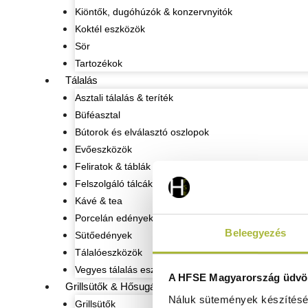
Kiöntők, dugóhúzók & konzervnyitók
Koktél eszközök
Sör
Tartozékok
Tálalás
Asztali tálalás & teríték
Büféasztal
Bútorok és elválasztó oszlopok
Evőeszközök
Feliratok & táblák
Felszolgáló tálcák
Kávé & tea
Porcelán edények
Beleegyezés
Sütőedények
Tálalóeszközök
Vegyes tálalás eszközök
A HFSE Magyarország üdvöz
Grillsütők & Hősugárzók
Náluk sütemények készítéséh
Grillsütők