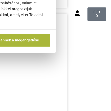
tosításához, valamint
einkkel megosztjuk
0
Ft
kkal, amelyeket Te adtál
0
dennek a megengedése