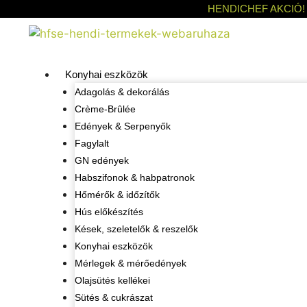
HENDICHEF AKCIÓ!
Konyhai eszközök
Adagolás & dekorálás
Crème-Brûlée
Edények & Serpenyők
Fagylalt
GN edények
Habszifonok & habpatronok
Hőmérők & időzítők
Hús előkészítés
Kések, szeletelők & reszelők
Konyhai eszközök
Mérlegek & mérőedények
Olajsütés kellékei
Sütés & cukrászat