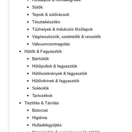
Sütők
Tepsik & sütőrácsok
Tésztakészítés
Tűzhelyek & indukciós főzőlapok
Vágóeszközök, szeletelők & reszelők
Vákuumcsomagolás
Hűtők & Fagyasztók
Bárhűtők
Hűtőpultok & fagyasztók
Hűtőszekrények & fagyasztók
Hűtővitrinek & fagyasztók
Sokkolók
Tartozékok
Tisztítás & Tárolás
Bútorzat
Higiénia
Hulladékgyűjtés