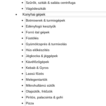
Szűrők, sziták & saláta centrifuga
Vágódeszkák
Konyhai gépek
Botmixerek & turmixgépek
Edényfogó kesztyűk
Forró ital gépek
Füstölés
Gyümölcsprés & turmixolás
Hús előkészítés
Jégkocka & jéggépek
Kávéfőzőgépek
Kebab & Gyros
Lassú főzés
Melegentartók
Mikrohullámú sütők
Olajsütők, fritőzök
Pirítós, palacsinta & gofri
Pizza