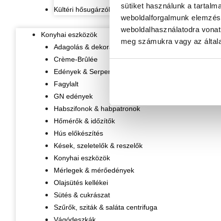
sütiket használunk a tartalm
Kültéri hősugárzók
weboldalforgalmunk elemzésé
weboldalhasználatodra vonat
Konyhai eszközök
meg számukra vagy az általa
Adagolás & dekorálás
Crème-Brûlée
Edények & Serpenyők
Fagylalt
GN edények
Habszifonok & habpatronok
Hőmérők & időzítők
Hús előkészítés
Kések, szeletelők & reszelők
Konyhai eszközök
Mérlegek & mérőedények
Olajsütés kellékei
Sütés & cukrászat
Szűrők, sziták & saláta centrifuga
Vágódeszkák