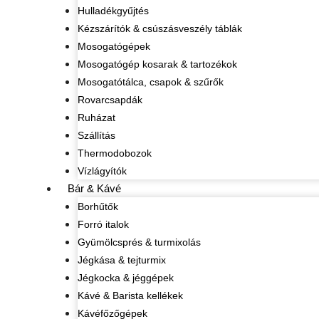
Hulladékgyűjtés
Kézszárítók & csúszásveszély táblák
Mosogatógépek
Mosogatógép kosarak & tartozékok
Mosogatótálca, csapok & szűrők
Rovarcsapdák
Ruházat
Szállítás
Thermodobozok
Vízlágyítók
Bár & Kávé
Borhűtők
Forró italok
Gyümölcsprés & turmixolás
Jégkása & tejturmix
Jégkocka & jéggépek
Kávé & Barista kellékek
Kávéfőzőgépek