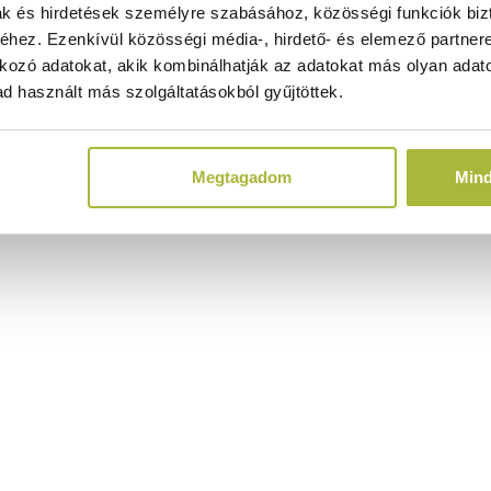
ak és hirdetések személyre szabásához, közösségi funkciók biz
hez. Ezenkívül közösségi média-, hirdető- és elemező partner
kozó adatokat, akik kombinálhatják az adatokat más olyan adato
d használt más szolgáltatásokból gyűjtöttek.
Megtagadom
Min