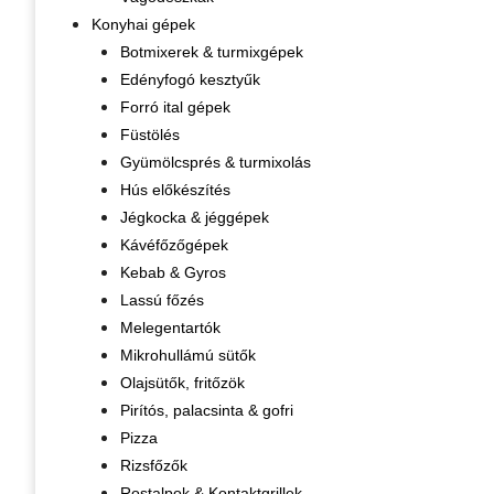
Konyhai gépek
Botmixerek & turmixgépek
Edényfogó kesztyűk
Forró ital gépek
Füstölés
Gyümölcsprés & turmixolás
Hús előkészítés
Jégkocka & jéggépek
Kávéfőzőgépek
Kebab & Gyros
Lassú főzés
Melegentartók
Mikrohullámú sütők
Olajsütők, fritőzök
Pirítós, palacsinta & gofri
Pizza
Rizsfőzők
Rostalpok & Kontaktgrillek