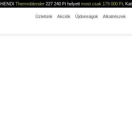
HENDI
Thermoblender
227 240 Ft helyett
most csak 179 000 Ft
. Kat
Üzletünk
Akciók
Újdonságok
Alkatrészek