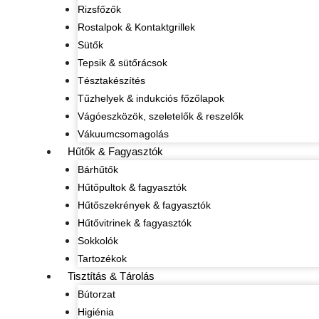
Rizsfőzők
Rostalpok & Kontaktgrillek
Sütők
Tepsik & sütőrácsok
Tésztakészítés
Tűzhelyek & indukciós főzőlapok
Vágóeszközök, szeletelők & reszelők
Vákuumcsomagolás
Hűtők & Fagyasztók
Bárhűtők
Hűtőpultok & fagyasztók
Hűtőszekrények & fagyasztók
Hűtővitrinek & fagyasztók
Sokkolók
Tartozékok
Tisztítás & Tárolás
Bútorzat
Higiénia