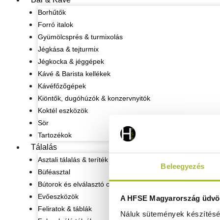
Borhűtők
Forró italok
Gyümölcsprés & turmixolás
Jégkása & tejturmix
Jégkocka & jéggépek
Kávé & Barista kellékek
Kávéfőzőgépek
Kiöntők, dugóhúzók & konzervnyitók
Koktél eszközök
Sör
Tartozékok
Tálalás
Asztali tálalás & teríték
Beleegyezés
Büféasztal
Bútorok és elválasztó oszlopok
Evőeszközök
A HFSE Magyarország üdvöz
Feliratok & táblák
Náluk sütemények készítéséh