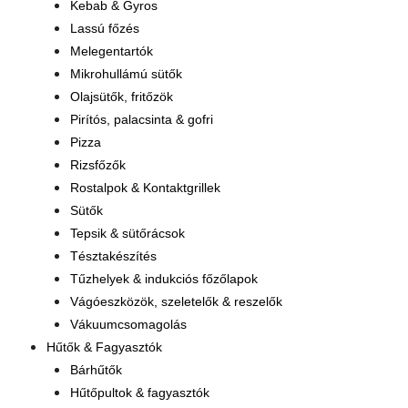
Kebab & Gyros
Lassú főzés
Melegentartók
Mikrohullámú sütők
Olajsütők, fritőzök
Pirítós, palacsinta & gofri
Pizza
Rizsfőzők
Rostalpok & Kontaktgrillek
Sütők
Tepsik & sütőrácsok
Tésztakészítés
Tűzhelyek & indukciós főzőlapok
Vágóeszközök, szeletelők & reszelők
Vákuumcsomagolás
Hűtők & Fagyasztók
Bárhűtők
Hűtőpultok & fagyasztók