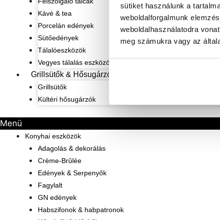
Felszolgáló tálcák
sütiket használunk a tartalm
Kávé & tea
weboldalforgalmunk elemzésé
Porcelán edények
weboldalhasználatodra vonat
Sütőedények
meg számukra vagy az általa
Tálalóeszközök
Vegyes tálalás eszközök
Grillsütők & Hősugárzók
Grillsütők
Kültéri hősugárzók
Menü
Konyhai eszközök
Adagolás & dekorálás
Crème-Brûlée
Edények & Serpenyők
Fagylalt
GN edények
Habszifonok & habpatronok