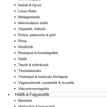
Kebab & Gyros
Lassú főzés
Melegentartók
Mikrohullámú sütők
Olajsütők, fritőzök
Pirítós, palacsinta & gofri
Pizza
Rizsfőzők
Rostalpok & Kontaktgrillek
Sütők
Tepsik & sütőrácsok
Tésztakészítés
Tűzhelyek & indukciós főzőlapok
Vágóeszközök, szeletelők & reszelők
Vákuumcsomagolás
Hűtők & Fagyasztók
Bárhűtők
Hűtőpultok & fagyasztók