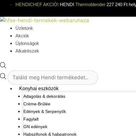
Kilépés
HENDICHEF AKCIÓ!
HENDI
Thermoblender
227 240 Ft hel
a
tartalomba
Üzletünk
Akciók
Újdonságok
Alkatrészek
Products
search
Konyhai eszközök
Adagolás & dekorálás
Crème-Brûlée
Edények & Serpenyők
Fagylalt
GN edények
Habszifonok & habpatronok