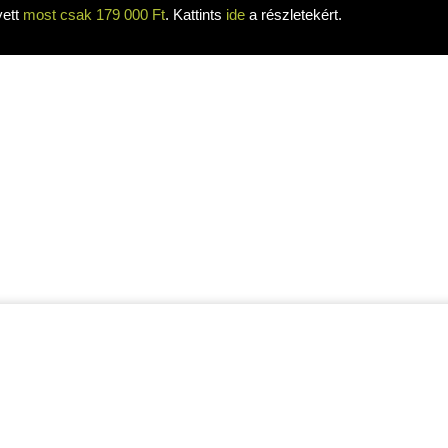
yett
most csak 179 000 Ft
. Kattints
ide
a részletekért.