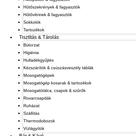
Hűtőszekrények & fagyasztók
Hűtővitrinek & fagyasztók
Sokkolók
Tartozékok
Tisztítás & Tárolás
Bútorzat
Higiénia
Hulladékgyűjtés
Kézszárítók & csúszásveszély táblák
Mosogatógépek
Mosogatógép kosarak & tartozékok
Mosogatótálca, csapok & szűrők
Rovarcsapdák
Ruházat
Szállítás
Thermodobozok
Vízlágyítók
Bár & Kávé