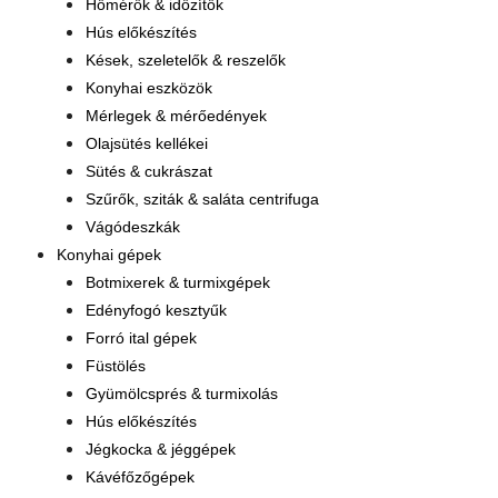
Hőmérők & időzítők
Hús előkészítés
Kések, szeletelők & reszelők
Konyhai eszközök
Mérlegek & mérőedények
Olajsütés kellékei
Sütés & cukrászat
Szűrők, sziták & saláta centrifuga
Vágódeszkák
Konyhai gépek
Botmixerek & turmixgépek
Edényfogó kesztyűk
Forró ital gépek
Füstölés
Gyümölcsprés & turmixolás
Hús előkészítés
Jégkocka & jéggépek
Kávéfőzőgépek