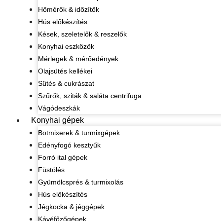
Hőmérők & időzítők
Hús előkészítés
Kések, szeletelők & reszelők
Konyhai eszközök
Mérlegek & mérőedények
Olajsütés kellékei
Sütés & cukrászat
Szűrők, sziták & saláta centrifuga
Vágódeszkák
Konyhai gépek
Botmixerek & turmixgépek
Edényfogó kesztyűk
Forró ital gépek
Füstölés
Gyümölcsprés & turmixolás
Hús előkészítés
Jégkocka & jéggépek
Kávéfőzőgépek