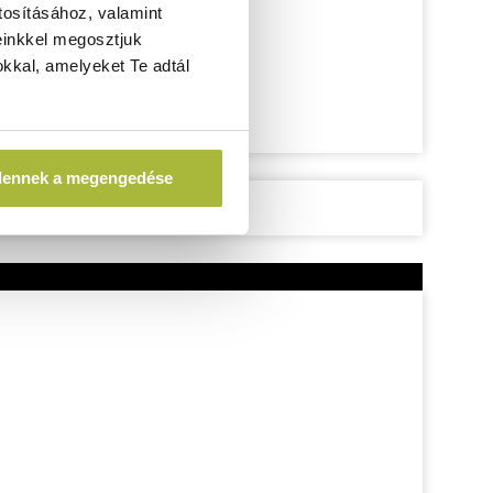
tosításához, valamint
einkkel megosztjuk
kkal, amelyeket Te adtál
dennek a megengedése