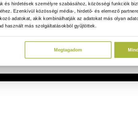
ak és hirdetések személyre szabásához, közösségi funkciók biz
hez. Ezenkívül közösségi média-, hirdető- és elemező partner
kozó adatokat, akik kombinálhatják az adatokat más olyan adato
d használt más szolgáltatásokból gyűjtöttek.
Megtagadom
Min