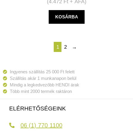
(
4.472
Ft
+ ÁFA)
KOSÁRBA
1
2
→
Ingyenes szállítás 25 000 Ft felett
Szállítás akár 1 munkanapon belül
Mindig a legkedvezőbb HENDI árak
Több mint 2000 termék raktáron
ELÉRHETŐSÉGEINK
06 (1) 770 1100