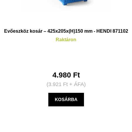
Evőeszköz kosár – 425x205x(H)150 mm - HENDI 871102
Raktáron
4.980
Ft
(
3.921
Ft
+ ÁFA)
KOSÁRBA