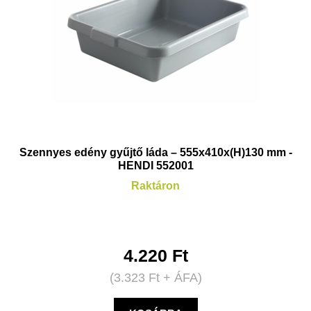
Szennyes edény gyűjtő láda – 555x410x(H)130 mm -
HENDI 552001
Raktáron
4.220
Ft
(
3.323
Ft
+ ÁFA)