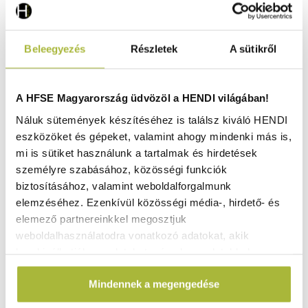
Beleegyezés
Részletek
A sütikről
A HFSE Magyarország üdvözöl a HENDI világában!
Náluk sütemények készítéséhez is találsz kiváló HENDI
eszközöket és gépeket, valamint ahogy mindenki más is,
mi is sütiket használunk a tartalmak és hirdetések
személyre szabásához, közösségi funkciók
biztosításához, valamint weboldalforgalmunk
elemzéséhez. Ezenkívül közösségi média-, hirdető- és
elemező partnereinkkel megosztjuk
Mosogatókosár kiegészítőelem – 16 rekesz –
weboldalhasználatodra vonatkozó adatokat, akik
500x500x(H)45 mm - HENDI 877531
kombinálhatják az adatokat más olyan adatokkal,
Raktáron
amelyeket Te adtál meg számukra vagy az általad
Mindennek a megengedése
használt más szolgáltatásokból gyűjtöttek.