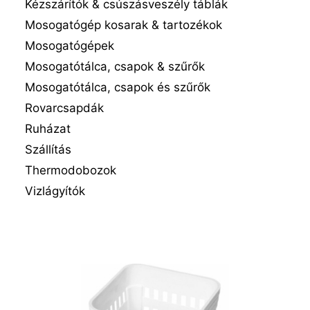
Kézszárítók & csúszásveszély táblák
Mosogatógép kosarak & tartozékok
Mosogatógépek
Mosogatótálca, csapok & szűrők
Mosogatótálca, csapok és szűrők
Rovarcsapdák
Ruházat
Szállítás
Thermodobozok
Vizlágyítók