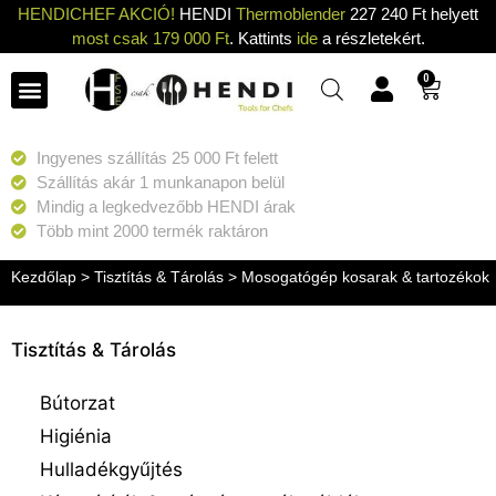
HENDICHEF AKCIÓ!
HENDI
Thermoblender
227 240 Ft helyett
most csak 179 000 Ft
. Kattints
ide
a részletekért.
0
Ingyenes szállítás 25 000 Ft felett
Szállítás akár 1 munkanapon belül
Mindig a legkedvezőbb HENDI árak
Több mint 2000 termék raktáron
Kezdőlap
>
Tisztítás & Tárolás
> Mosogatógép kosarak & tartozékok
Tisztítás & Tárolás
Bútorzat
Higiénia
Hulladékgyűjtés