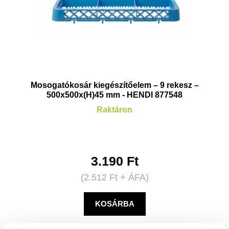
Mosogatókosár kiegészítőelem – 9 rekesz –
500x500x(H)45 mm - HENDI 877548
Raktáron
3.190
Ft
(
2.512
Ft
+ ÁFA)
KOSÁRBA