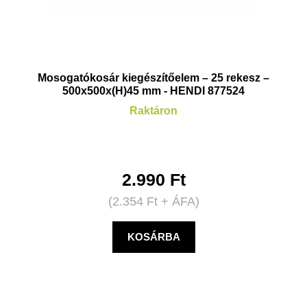
Mosogatókosár kiegészítőelem – 25 rekesz –
500x500x(H)45 mm - HENDI 877524
Raktáron
2.990
Ft
(
2.354
Ft
+ ÁFA)
KOSÁRBA