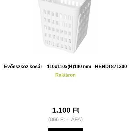
Evőeszköz kosár – 110x110x(H)140 mm - HENDI 871300
Raktáron
1.100
Ft
(
866
Ft
+ ÁFA)