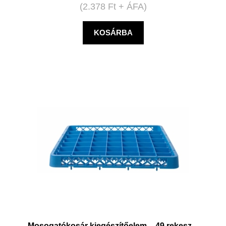
(
2.378
Ft
+ ÁFA)
KOSÁRBA
Mosogatókosár kiegészítőelem – 49 rekesz –