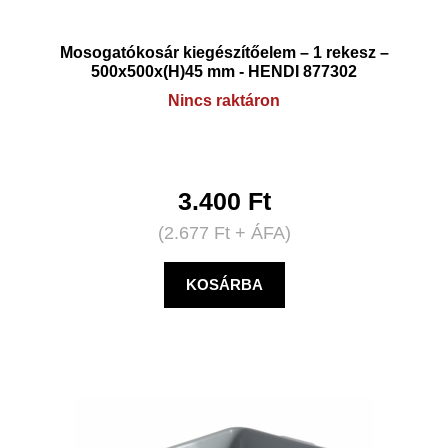
Mosogatókosár kiegészítőelem – 1 rekesz –
500x500x(H)45 mm - HENDI 877302
Nincs raktáron
3.400
Ft
(
2.677
Ft
+ ÁFA)
KOSÁRBA