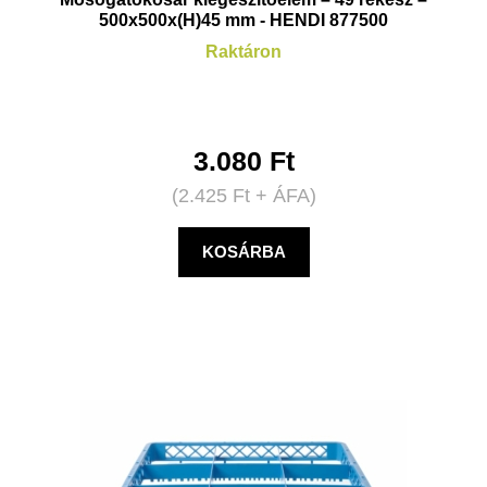
500x500x(H)45 mm - HENDI 877500
Raktáron
3.080
Ft
(
2.425
Ft
+ ÁFA)
KOSÁRBA