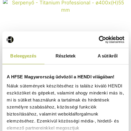
Beleegyezés
Részletek
A sütikről
Serpenyő – Titanium Professional – ø400x(H)55 mm -
HENDI 629390
Raktáron
A HFSE Magyarország üdvözöl a HENDI világában!
Náluk sütemények készítéséhez is találsz kiváló HENDI
eszközöket és gépeket, valamint ahogy mindenki más is,
31.360
Ft
mi is sütiket használunk a tartalmak és hirdetések
személyre szabásához, közösségi funkciók
(
24.693
Ft
+ ÁFA)
biztosításához, valamint weboldalforgalmunk
elemzéséhez. Ezenkívül közösségi média-, hirdető- és
KOSÁRBA
elemező partnereinkkel megosztjuk