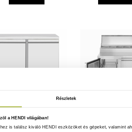
Részletek
tós hűtött munkaasztal Kitchen
Kétajtós salátahűtő pul
öl a HENDI világában!
kcsalád 300L – Kitchen Line –
bemutatórésszel 300L – 
ez is találsz kiváló HENDI eszközöket és gépeket, valamint ah
230V / 220W – 2/8˚C –
– -2/8˚C – 900x700x(H)