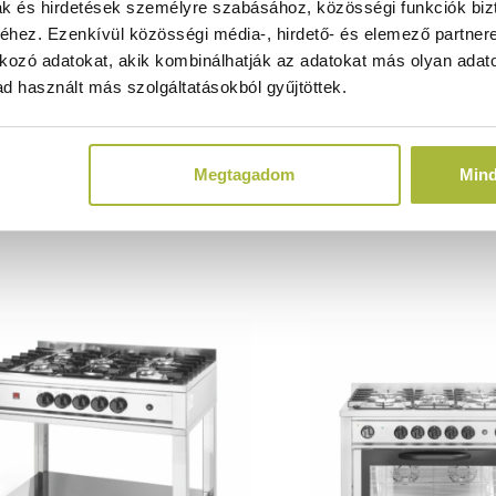
00x(H)880 mm - HENDI 232019
HENDI 23288
ak és hirdetések személyre szabásához, közösségi funkciók biz
hez. Ezenkívül közösségi média-, hirdető- és elemező partner
Raktáron
Raktáron
kozó adatokat, akik kombinálhatják az adatokat más olyan adato
d használt más szolgáltatásokból gyűjtöttek.
348.030
Ft
401.070
F
(
274.039
Ft
+ ÁFA)
(
315.803
Ft
+ Á
Megtagadom
Min
KOSÁRBA
KOSÁRBA