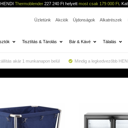
HENDI
Thermoblender
227 240 Ft helyett
most csak 179 000 Ft
. Kat
Üzletünk
Akciók
Újdonságok
Alkatrészek
sztók
Tisztítás & Tárolás
Bár & Kávé
Tálalás
állítás akár 1 munkanapon belül
Mindig a legkedvezőbb HEN