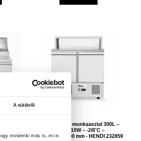
A sütikről
t emelt GN
Kétajtós pizza munkaasztal 300L –
230V / 310W
230V / 310W – -2/8˚C –
ogy mindenki más is, mi is
1055 mm -
900x700x(H)1100 mm - HENDI 232859