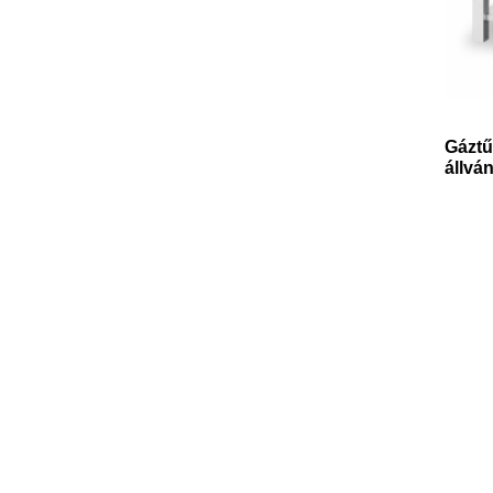
Gáztű
állvá