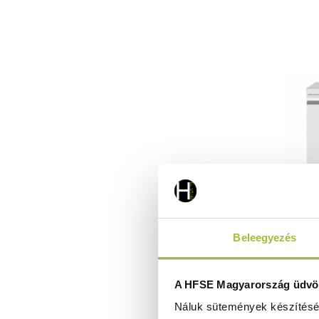
Beleegyezés
Kétaj
A HFSE Magyarország üdvöz
Termé
Náluk sütemények készítéséh