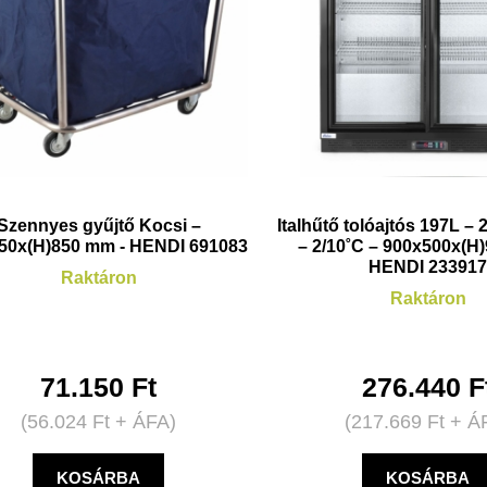
Szennyes gyűjtő Kocsi –
Italhűtő tolóajtós 197L –
50x(H)850 mm - HENDI 691083
– 2/10˚C – 900x500x(H
HENDI 23391
Raktáron
Raktáron
71.150
Ft
276.440
F
(
56.024
Ft
+ ÁFA)
(
217.669
Ft
+ Á
KOSÁRBA
KOSÁRBA