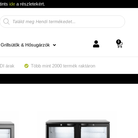
tints
ide
a részletekért.
0
Grillsütők & Hősugárzók
DI árak
Több mint 2000 termék raktáron