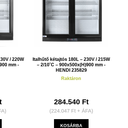
 230V / 220W
Italhűtő kétajtós 180L – 230V / 215W
)900 mm -
– 2/10˚C – 900x500x(H)900 mm -
7
HENDI 235829
Raktáron
t
284.540
Ft
FA)
(
224.047
Ft
+ ÁFA)
KOSÁRBA