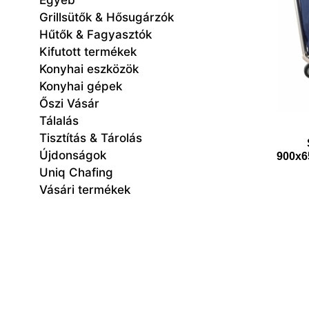
Egyéb
Grillsütők & Hősugárzók
Hűtők & Fagyasztók
Kifutott termékek
Konyhai eszközök
Konyhai gépek
Őszi Vásár
Tálalás
Tisztítás & Tárolás
Újdonságok
900x6
Uniq Chafing
Vásári termékek