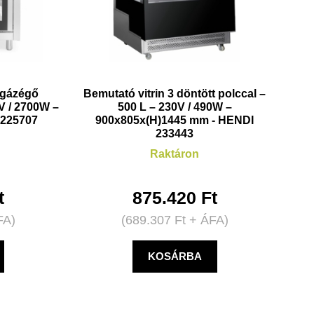
 gázégő
Bemutató vitrin 3 döntött polccal –
V / 2700W –
500 L – 230V / 490W –
 225707
900x805x(H)1445 mm - HENDI
233443
Raktáron
t
875.420
Ft
FA)
(
689.307
Ft
+ ÁFA)
KOSÁRBA