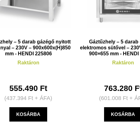
zhely – 5 darab gázégő nyitott
Gáztűzhely – 5 darab
nnyal – 230V – 900x600x(H)850
elektromos sütővel – 230
mm - HENDI 225806
900×655 mm - HENDI
Raktáron
Raktáron
555.490
Ft
763.280
F
(
437.394
Ft
+ ÁFA)
(
601.008
Ft
+ Á
KOSÁRBA
KOSÁRBA