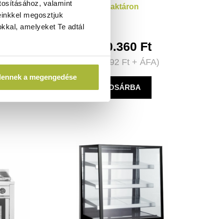
0
tosításához, valamint
Raktáron
einkkel megosztjuk
kkal, amelyeket Te adtál
t
420.360
Ft
FA)
(
330.992
Ft
+ ÁFA)
dennek a megengedése
KOSÁRBA