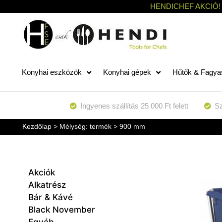
HENDICHEF AKCIÓ!
Konyhai eszközök
Konyhai gépek
Hűtők & Fagya
Ingyenes szállítás 25 000 Ft felett
Sz
Kezdőlap
> Mélység: termék > 900 mm
Akciók
Alkatrész
Bár & Kávé
Black November