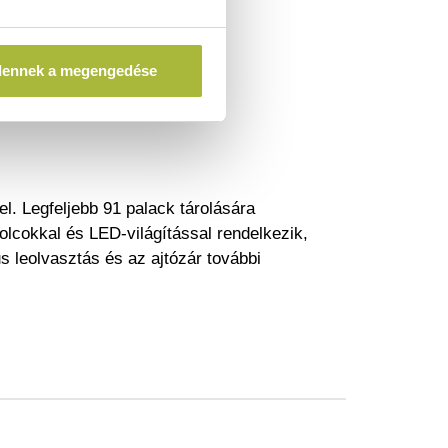
dennek a megengedése
el. Legfeljebb 91 palack tárolására
 polcokkal és LED-világítással rendelkezik,
us leolvasztás és az ajtózár további