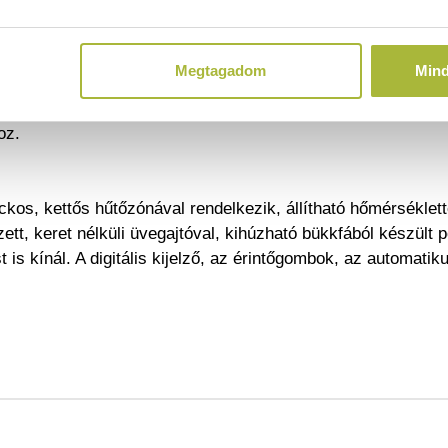
atja.
t.
Megtagadom
Min
 a Fahrenheitre való átváltás opcióval.
enállnak a páratartalom-ingadozásnak.
oz.
kos, kettős hűtőzónával rendelkezik, állítható hőmérséklett
dzett, keret nélküli üvegajtóval, kihúzható bükkfából készült
t is kínál. A digitális kijelző, az érintőgombok, az automatik