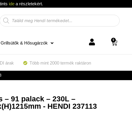
tints
ide
a részletekért.
0
Grillsütők & Hősugárzók
DI árak
Több mint 2000 termék raktáron
3
s – 91 palack – 230L –
x(H)1215mm - HENDI 237113