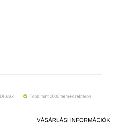
DI árak
Több mint 2000 termék raktáron
VÁSÁRLÁSI INFORMÁCIÓK