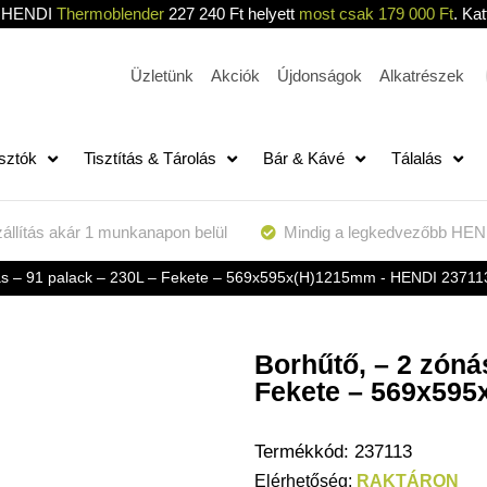
HENDI
Thermoblender
227 240 Ft helyett
most csak 179 000 Ft
. Kat
Üzletünk
Akciók
Újdonságok
Alkatrészek
sztók
Tisztítás & Tárolás
Bár & Kávé
Tálalás
állítás akár 1 munkanapon belül
Mindig a legkedvezőbb HEN
ás – 91 palack – 230L – Fekete – 569x595x(H)1215mm - HENDI 23711
Borhűtő, – 2 zóná
Fekete – 569x595
Termékkód:
237113
RAKTÁRON