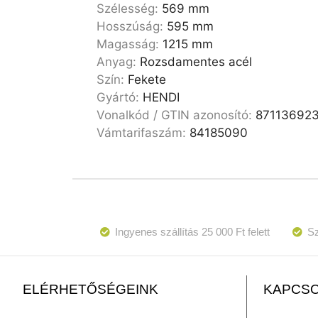
Szélesség:
569 mm
Hosszúság:
595 mm
Magasság:
1215 mm
Anyag:
Rozsdamentes acél
Szín:
Fekete
Gyártó:
HENDI
Vonalkód / GTIN azonosító:
87113692
Vámtarifaszám:
84185090
Ingyenes szállítás 25 000 Ft felett
Sz
KAPCSO
ELÉRHETŐSÉGEINK