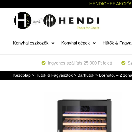
HENDICHEF AKCIÓ!
Konyhai eszközök
Konyhai gépek
Hűtők & Fagya
Ingyenes szállítás 25 000 Ft felett
Sz
Kezdőlap
>
Hűtők & Fagyasztók
>
Bárhűtők
> Borhűtő, – 2 zón