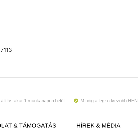
37113
állítás akár 1 munkanapon belül
Mindig a legkedvezőbb HEN
LAT & TÁMOGATÁS
HÍREK & MÉDIA