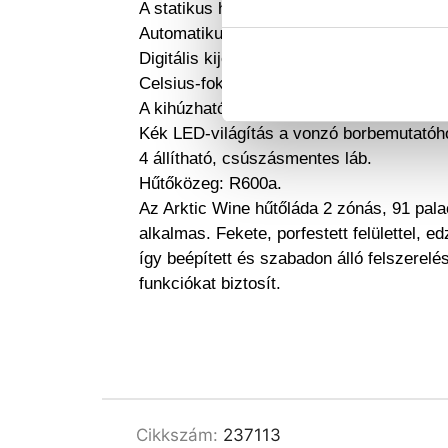
A statikus hűtőrendszert ventilátor támog
Automatikus leolvasztás funkció.
Digitális kijelző és elektronikus termosztá
Celsius-fokban megjelenített hőmérséklet,
A kihúzható bükkfából készült polcok ell
Kék LED-világítás a vonzó borbemutatóh
4 állítható, csúszásmentes láb.
Hűtőközeg: R600a.
Az Arktic Wine hűtőláda 2 zónás, 91 palac
alkalmas. Fekete, porfestett felülettel, e
így beépített és szabadon álló felszerelés
funkciókat biztosít.
Cikkszám:
237113