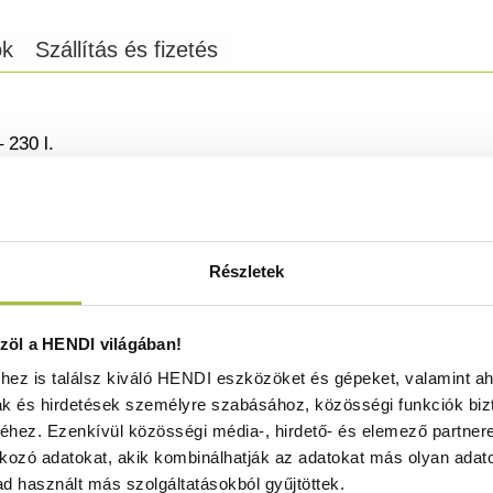
ok
Szállítás és fizetés
 230 l.
 a páratartalom-ingadozásnak.
Részletek
t.
kletek állíthatók be.
öl a HENDI világában!
ez is találsz kiváló HENDI eszközöket és gépeket, valamint ah
t alkalmas.
ak és hirdetések személyre szabásához, közösségi funkciók biz
onattal.
hez. Ezenkívül közösségi média-, hirdető- és elemező partner
es acél fogantyúval.
kozó adatokat, akik kombinálhatják az adatokat más olyan adato
d használt más szolgáltatásokból gyűjtöttek.