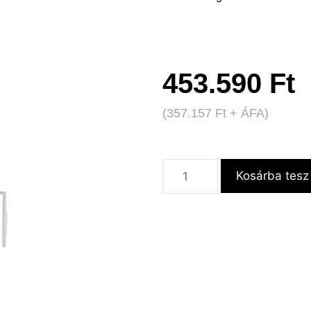
453.590
Ft
(
357.157
Ft
+ ÁFA)
Kosárba tesz