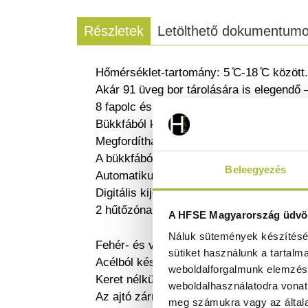
Részletek
Letölthető dokumentum
Hőmérséklet-tartomány: 5 ̊C-18 ̊C között.
Akár 91 üveg bor tárolására is elegendő –
8 fapolc és 1 félpolc bükkfából.
Bükkfából készült kihúzható polcok.
Megfordítható ajtó.
A bükkfából készült fapolcok ellenállnak
Beleegyezés
Automatikus leolvasztás funkció.
Digitális kijelző és elektronikus termosztá
2 hűtőzóna, melyekben különböző hőmérsé
A HFSE Magyarország üdvöz
Náluk sütemények készítéséh
Fehér- és vörösborok tárolására egyarán
sütiket használunk a tartalm
Acélból készült ház, fekete, porszórt bev
weboldalforgalmunk elemzésé
Keret nélküli edzett üvegajtó rozsdament
weboldalhasználatodra vonat
Az ajtó zárral és kulccsal van ellátva.
meg számukra vagy az általa