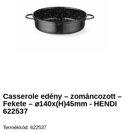
Casserole edény – zománcozott –
Fekete – ⌀140x(H)45mm - HENDI
622537
Termékkód:
622537