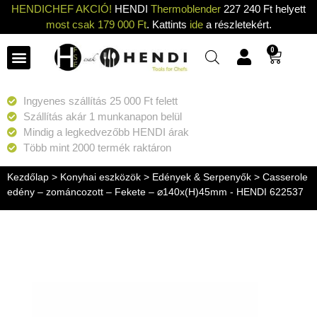
HENDICHEF AKCIÓ!
HENDI
Thermoblender
227 240 Ft helyett
most csak 179 000 Ft
. Kattints
ide
a részletekért.
0
Ingyenes szállítás 25 000 Ft felett
Szállítás akár 1 munkanapon belül
Mindig a legkedvezőbb HENDI árak
Több mint 2000 termék raktáron
Kezdőlap
>
Konyhai eszközök
>
Edények & Serpenyők
> Casserole
edény – zománcozott – Fekete – ⌀140x(H)45mm - HENDI 622537