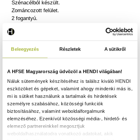
Szénacélból készült.
Zománcozott felület.
2 fogantyú.
Alkalmas gáz-, kerámia- és elektromos
tűzhelyekhez.
Mosogatógépben tisztítható.
Beleegyezés
Részletek
A sütikről
Zománcozott felületének köszönhetően könnyen
tisztítható.
Mosogatógépben tisztítható.
A HFSE Magyarország üdvözöl a HENDI világában!
Sokoldalú használat – alkalmas gáz-, kerámia- és
elektromos tűzhelyekhez.
Náluk sütemények készítéséhez is találsz kiváló HENDI
eszközöket és gépeket, valamint ahogy mindenki más is,
mi is sütiket használunk a tartalmak és hirdetések
A HENDI zománcozott lábas a funkcionalitást és
személyre szabásához, közösségi funkciók
a megjelenést ötvözi egy tartós darabban.
biztosításához, valamint weboldalforgalmunk
Zománcozott felülete sima, könnyen tisztítható
elemzéséhez. Ezenkívül közösségi média-, hirdető- és
felületet biztosít, így főzéshez és tálaláshoz
elemező partnereinkkel megosztjuk
egyaránt alkalmas. Kompatibilis a gáz-, kerámia-
weboldalhasználatodra vonatkozó adatokat, akik
és elektromos tűzhelyekkel, és mosogatógépben