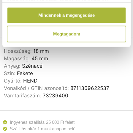
kombinálhatják az adatokat más olyan adatokkal,
is mosható, így professzionális konyhákban is
amelyeket Te adtál meg számukra vagy az általad
használható.
Mindennek a megengedése
használt más szolgáltatásokból gyűjtöttek.
Megtagadom
Cikkszám:
622537
Hosszúság:
18 mm
Magasság:
45 mm
Anyag:
Szénacél
Szín:
Fekete
Gyártó:
HENDI
Vonalkód / GTIN azonosító:
8711369622537
Vámtarifaszám:
73239400
Ingyenes szállítás 25 000 Ft felett
Szállítás akár 1 munkanapon belül