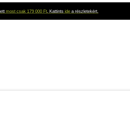
ett
most csak 179 000 Ft
. Kattints
ide
a részletekért.