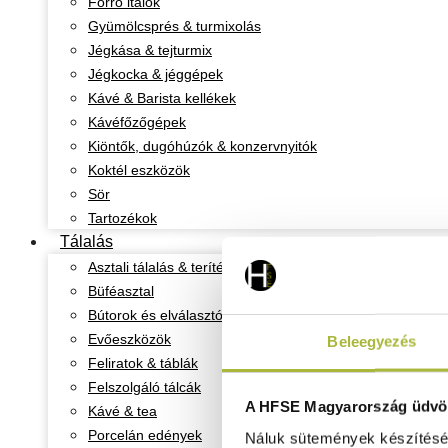
Forró italok
Gyümölcsprés & turmixolás
Jégkása & tejturmix
Jégkocka & jéggépek
Kávé & Barista kellékek
Kávéfőzőgépek
Kiöntők, dugóhúzók & konzervnyitók
Koktél eszközök
Sör
Tartozékok
Tálalás
Asztali tálalás & teríték
Büféasztal
Bútorok és elválasztó oszlopok
Evőeszközök
Beleegyezés
Feliratok & táblák
Felszolgáló tálcák
A HFSE Magyarország üdvöz
Kávé & tea
Porcelán edények
Náluk sütemények készítéséh