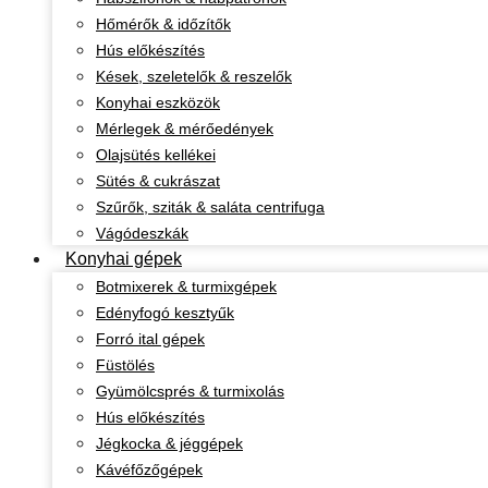
Hőmérők & időzítők
Hús előkészítés
Kések, szeletelők & reszelők
Konyhai eszközök
Mérlegek & mérőedények
Olajsütés kellékei
Sütés & cukrászat
Szűrők, sziták & saláta centrifuga
Vágódeszkák
Konyhai gépek
Botmixerek & turmixgépek
Edényfogó kesztyűk
Forró ital gépek
Füstölés
Gyümölcsprés & turmixolás
Hús előkészítés
Jégkocka & jéggépek
Kávéfőzőgépek