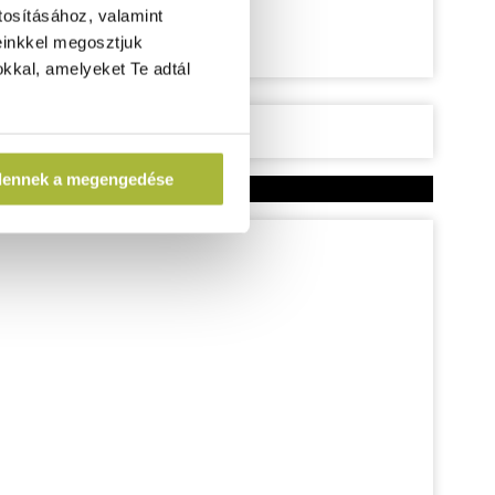
tosításához, valamint
einkkel megosztjuk
kkal, amelyeket Te adtál
dennek a megengedése