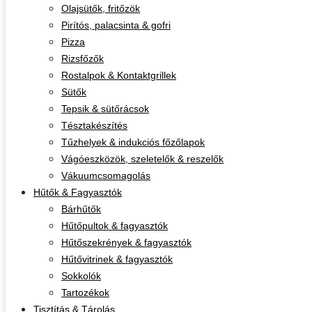
Olajsütők, fritőzök
Pirítós, palacsinta & gofri
Pizza
Rizsfőzők
Rostalpok & Kontaktgrillek
Sütők
Tepsik & sütőrácsok
Tésztakészítés
Tűzhelyek & indukciós főzőlapok
Vágóeszközök, szeletelők & reszelők
Vákuumcsomagolás
Hűtők & Fagyasztók
Bárhűtők
Hűtőpultok & fagyasztók
Hűtőszekrények & fagyasztók
Hűtővitrinek & fagyasztók
Sokkolók
Tartozékok
Tisztítás & Tárolás