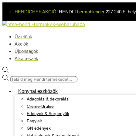
Kilépés
HENDICHEF AKCIÓ!
HENDI
Thermoblender
227 240 Ft hely
a
tartalomba
Üzletünk
Akciók
Újdonságok
Alkatrészek
Products
search
Konyhai eszközök
Adagolás & dekorálás
Crème-Brûlée
Edények & Serpenyők
Fagylalt
GN edények
Habszifonok & habpatronok