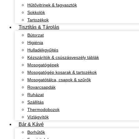
Hűtővitrinek & fagyasztók
Sokkolók
Tartozékok
Tisztítás & Tárolás
Bútorzat
Higiénia
Hulladékgyűjtés
Kézszárítók & csúszásveszély táblák
Mosogatógépek
Mosogatógép kosarak & tartozékok
Mosogatótálca, csapok & szűrők
Rovarcsapdák
Ruházat
Szállítás
Thermodobozok
Vízlágyítók
Bár & Kávé
Borhűtők