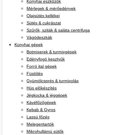
Konyhai eszközök
Mérlegek & mérőedények
Olajsütés kellékei
Sütés & cukrászat
Szűrők, sziták & saláta centrifuga
Vágódeszkák
Konyhai gépek
Botmixerek & turmixgépek
Edényfogó kesztyűk
Forró ital gépek
Füstölés
Gyümölcsprés & turmixolás
Hús előkészítés
Jégkocka & jéggépek
Kávéfőzőgépek
Kebab & Gyros
Lassú főzés
Melegentartók
Mikrohullámú sütők