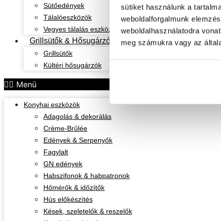
Sütőedények
sütiket használunk a tartalm
Tálalóeszközök
weboldalforgalmunk elemzésé
Vegyes tálalás eszközök
weboldalhasználatodra vonat
Grillsütők & Hősugárzók
meg számukra vagy az általa
Grillsütők
Kültéri hősugárzók
Menü
Konyhai eszközök
Adagolás & dekorálás
Crème-Brûlée
Edények & Serpenyők
Fagylalt
GN edények
Habszifonok & habpatronok
Hőmérők & időzítők
Hús előkészítés
Kések, szeletelők & reszelők