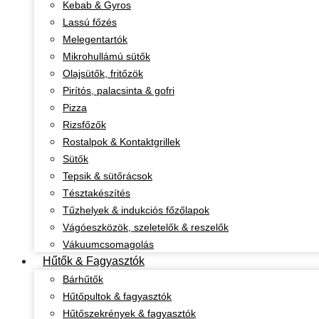
Kebab & Gyros
Lassú főzés
Melegentartók
Mikrohullámú sütők
Olajsütők, fritőzök
Pirítós, palacsinta & gofri
Pizza
Rizsfőzők
Rostalpok & Kontaktgrillek
Sütők
Tepsik & sütőrácsok
Tésztakészítés
Tűzhelyek & indukciós főzőlapok
Vágóeszközök, szeletelők & reszelők
Vákuumcsomagolás
Hűtők & Fagyasztók
Bárhűtők
Hűtőpultok & fagyasztók
Hűtőszekrények & fagyasztók