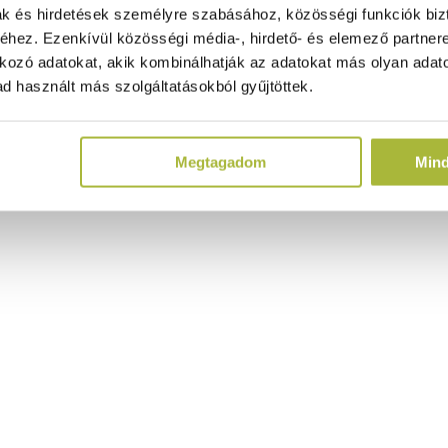
ak és hirdetések személyre szabásához, közösségi funkciók biz
hez. Ezenkívül közösségi média-, hirdető- és elemező partner
kozó adatokat, akik kombinálhatják az adatokat más olyan adato
d használt más szolgáltatásokból gyűjtöttek.
Megtagadom
Min