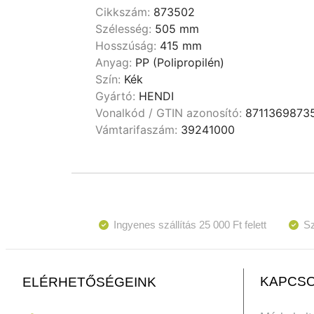
Cikkszám:
873502
Szélesség:
505 mm
Hosszúság:
415 mm
Anyag:
PP (Polipropilén)
Szín:
Kék
Gyártó:
HENDI
Vonalkód / GTIN azonosító:
8711369873
Vámtarifaszám:
39241000
Ingyenes szállítás 25 000 Ft felett
Sz
KAPCSO
ELÉRHETŐSÉGEINK