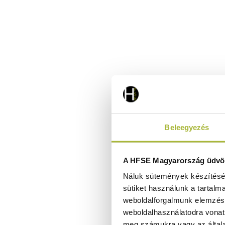
Beleegyezés
A HFSE Magyarország üdvöz
Náluk sütemények készítéséh
sütiket használunk a tartalm
weboldalforgalmunk elemzésé
weboldalhasználatodra vonat
meg számukra vagy az általa