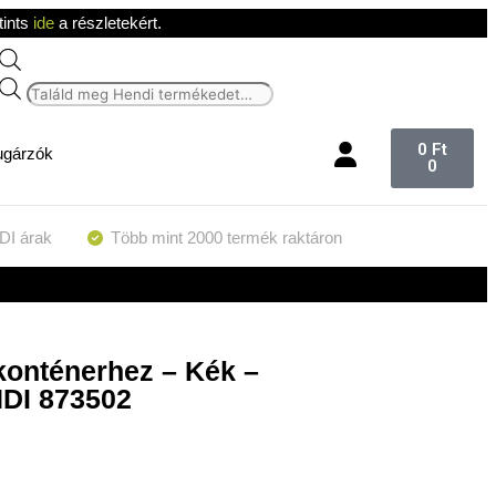
tints
ide
a részletekért.
0
Ft
ugárzók
0
DI árak
Több mint 2000 termék raktáron
konténerhez – Kék –
DI 873502