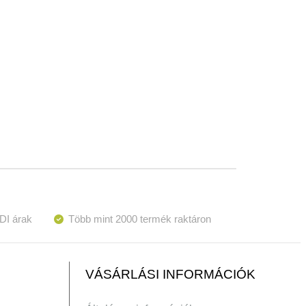
DI árak
Több mint 2000 termék raktáron
VÁSÁRLÁSI INFORMÁCIÓK