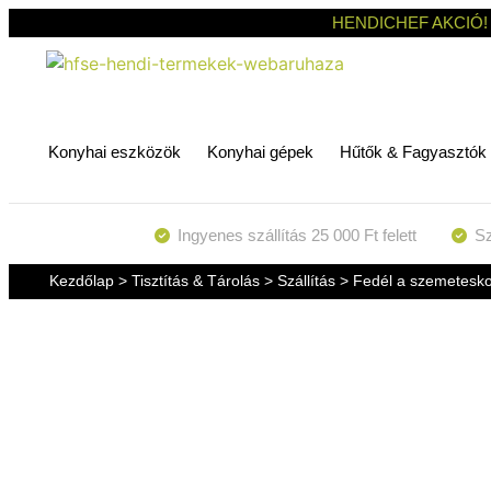
HENDICHEF AKCIÓ!
Konyhai eszközök
Konyhai gépek
Hűtők & Fagyasztók
Ingyenes szállítás 25 000 Ft felett
Sz
Kezdőlap
>
Tisztítás & Tárolás
>
Szállítás
> Fedél a szemetesk