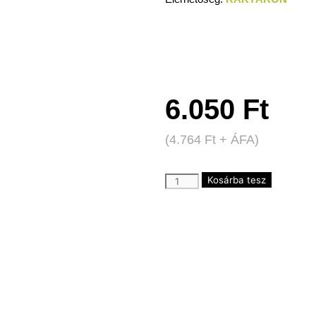
6.050
Ft
(
4.764
Ft
+ ÁFA)
Kosárba tesz