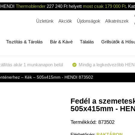
HENDI
Thermoblender
227 240 Ft helyett
most csak 179 000 Ft
. Kat
Üzletünk
Akciók
Újdonságok
Alkatrészek
Tisztítás & Tárolás
Bár & Kávé
Tálalás
Grillsütők & Hős
állítás akár 1 munkanapon belül
Mindig a legkedvezőbb HEN
onténerhez – Kék – 505x415mm - HENDI 873502
Fedél a szemetes
505x415mm - HEN
Termékkód:
873502
RAKTÁRON