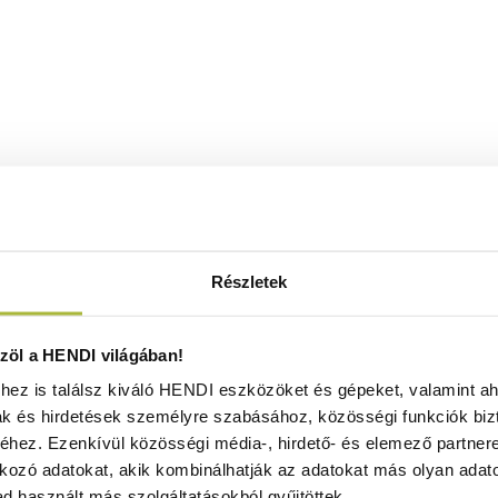
Részletek
öl a HENDI világában!
ez is találsz kiváló HENDI eszközöket és gépeket, valamint ah
ak és hirdetések személyre szabásához, közösségi funkciók biz
hez. Ezenkívül közösségi média-, hirdető- és elemező partner
kozó adatokat, akik kombinálhatják az adatokat más olyan adato
d használt más szolgáltatásokból gyűjtöttek.