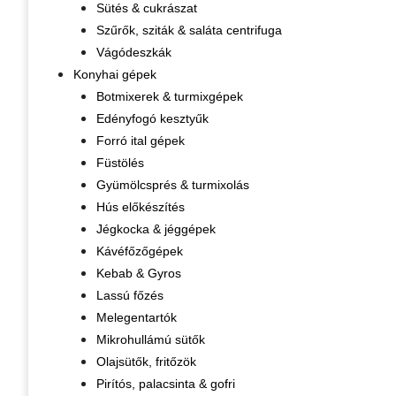
Sütés & cukrászat
Szűrők, sziták & saláta centrifuga
Vágódeszkák
Konyhai gépek
Botmixerek & turmixgépek
Edényfogó kesztyűk
Forró ital gépek
Füstölés
Gyümölcsprés & turmixolás
Hús előkészítés
Jégkocka & jéggépek
Kávéfőzőgépek
Kebab & Gyros
Lassú főzés
Melegentartók
Mikrohullámú sütők
Olajsütők, fritőzök
Pirítós, palacsinta & gofri