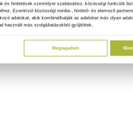
ak és hirdetések személyre szabásához, közösségi funkciók biz
hez. Ezenkívül közösségi média-, hirdető- és elemező partner
kozó adatokat, akik kombinálhatják az adatokat más olyan adato
d használt más szolgáltatásokból gyűjtöttek.
Megtagadom
Min