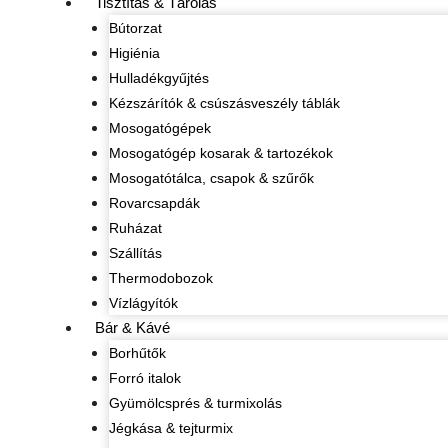
Tisztítás & Tárolás
Bútorzat
Higiénia
Hulladékgyűjtés
Kézszárítók & csúszásveszély táblák
Mosogatógépek
Mosogatógép kosarak & tartozékok
Mosogatótálca, csapok & szűrők
Rovarcsapdák
Ruházat
Szállítás
Thermodobozok
Vízlágyítók
Bár & Kávé
Borhűtők
Forró italok
Gyümölcsprés & turmixolás
Jégkása & tejturmix