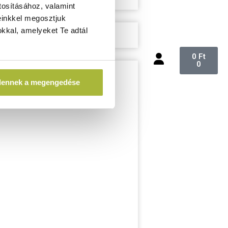
tosításához, valamint
einkkel megosztjuk
kkal, amelyeket Te adtál
0
Ft
0
dennek a megengedése