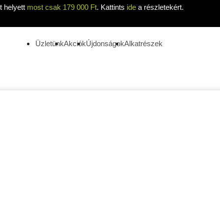
 helyett
most csak 179 000 Ft
. Kattints
ide
a részletekért.
Üzletünk
Akciók
Újdonságok
Alkatrészek