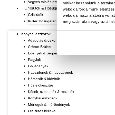
Vegyes tálalás eszközök
sütiket használunk a tartalm
Grillsütők & Hősugárzók
weboldalforgalmunk elemzésé
Grillsütők
weboldalhasználatodra vonat
Kültéri hősugárzók
meg számukra vagy az általa
Konyhai eszközök
Adagolás & dekorálás
Crème-Brûlée
Edények & Serpenyők
Fagylalt
GN edények
Habszifonok & habpatronok
Hőmérők & időzítők
Hús előkészítés
Kések, szeletelők & reszelők
Konyhai eszközök
Mérlegek & mérőedények
Olajsütés kellékei