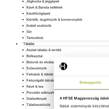
Jégkocka & jéggépek
Kávé & Barista kellékek
Kávéfőzőgépek
Kiöntők, dugóhúzók & konzervnyitók
Koktél eszközök
Sör
Tartozékok
Tálalás
Asztali tálalás & teríték
Büféasztal
Bútorok és elválasztó oszlopok
Evőeszközök
Feliratok & táblák
Felszolgáló tálcák
Beleegyezés
Kávé & tea
Porcelán edények
A HFSE Magyarország üdvöz
Sütőedények
Tálalóeszközök
Náluk sütemények készítéséh