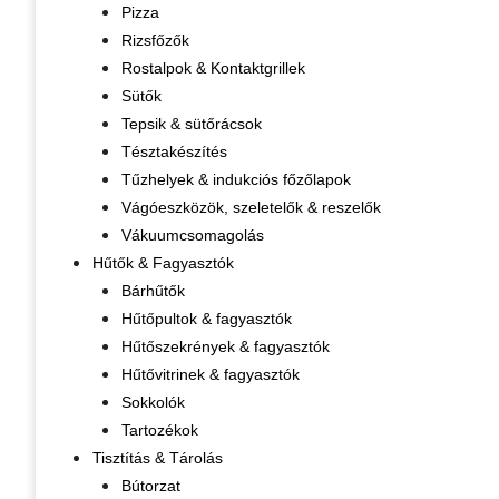
Pizza
Rizsfőzők
Rostalpok & Kontaktgrillek
Sütők
Tepsik & sütőrácsok
Tésztakészítés
Tűzhelyek & indukciós főzőlapok
Vágóeszközök, szeletelők & reszelők
Vákuumcsomagolás
Hűtők & Fagyasztók
Bárhűtők
Hűtőpultok & fagyasztók
Hűtőszekrények & fagyasztók
Hűtővitrinek & fagyasztók
Sokkolók
Tartozékok
Tisztítás & Tárolás
Bútorzat