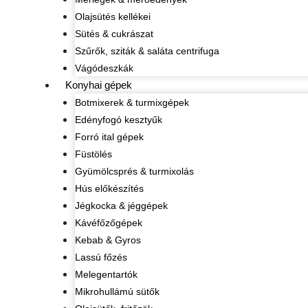
Olajsütés kellékei
Sütés & cukrászat
Szűrők, sziták & saláta centrifuga
Vágódeszkák
Konyhai gépek
Botmixerek & turmixgépek
Edényfogó kesztyűk
Forró ital gépek
Füstölés
Gyümölcsprés & turmixolás
Hús előkészítés
Jégkocka & jéggépek
Kávéfőzőgépek
Kebab & Gyros
Lassú főzés
Melegentartók
Mikrohullámú sütők