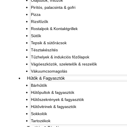
Olajsütők, fritőzök
Pirítós, palacsinta & gofri
Pizza
Rizsfőzők
Rostalpok & Kontaktgrillek
Sütők
Tepsik & sütőrácsok
Tésztakészítés
Tűzhelyek & indukciós főzőlapok
Vágóeszközök, szeletelők & reszelők
Vákuumcsomagolás
Hűtők & Fagyasztók
Bárhűtők
Hűtőpultok & fagyasztók
Hűtőszekrények & fagyasztók
Hűtővitrinek & fagyasztók
Sokkolók
Tartozékok