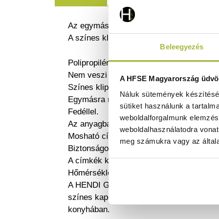
Az egymásra rakható kialakítás helyet ta
A színes klipek és címkék egyszerűvé tes
Beleegyezés
Polipropilénből készült.
Nem veszi fel a szagokat.
A HFSE Magyarország üdvöz
Színes klipszeket tartalmaz (zöld, sárga,
Náluk sütemények készítéséh
Egymásra rakható.
sütiket használunk a tartalm
Fedéllel.
weboldalforgalmunk elemzésé
Az anyagba ágyazott címke a tárolási f
weboldalhasználatodra vonat
Mosható címkék.
meg számukra vagy az általa
Biztonságos, szivárgásmentes tömítés.
A címkék kitöltésére szolgáló markereket
Hőmérsékleti ellenállás: -40º to +100ºC k
A HENDI GN 1/1 polipropilén doboz bizton
színes kapcsok és mosható címkék megkön
konyhában.