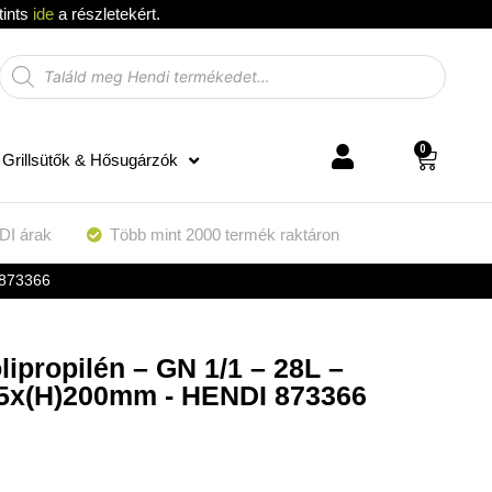
tints
ide
a részletekért.
0
Grillsütők & Hősugárzók
DI árak
Több mint 2000 termék raktáron
 873366
lipropilén – GN 1/1 – 28L –
25x(H)200mm - HENDI 873366