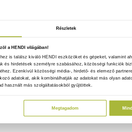
karít meg a tárolóhelyeken.
zik a tartalom azonosítását.
Részletek
öl a HENDI világában!
 kék és piros).
ez is találsz kiváló HENDI eszközöket és gépeket, valamint ah
ak és hirdetések személyre szabásához, közösségi funkciók biz
hez. Ezenkívül közösségi média-, hirdető- és elemező partner
olyamat nyomon követésére.
kozó adatokat, akik kombinálhatják az adatokat más olyan adato
d használt más szolgáltatásokból gyűjtöttek.
 külön kell megrendelni.
özött.
Megtagadom
Min
ságos, szivárgásmentes fedéllel biztosítja az élelmiszerek r
nyítik a tartalom felügyeletét, míg egymásra rakható kiala