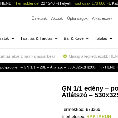
HENDI
Thermoblender
227 240 Ft helyett
most csak 179 000 Ft
. Kat
Üzletünk
Akciók
Újdonságok
Alkatrészek
sztók
Tisztítás & Tárolás
Bár & Kávé
Tálalás
állítás akár 1 munkanapon belül
Mindig a legkedvezőbb HEN
polipropilén – GN 1/1 – 28L – Átlátszó – 530x325x(H)200mm - HENDI
GN 1/1 edény – po
Átlátszó – 530x3
Termékkód:
873366
RAKTÁRON