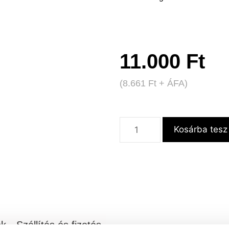
11.000
Ft
(
8.661
Ft
+ ÁFA)
Kosárba tesz
ok
Szállítás és fizetés