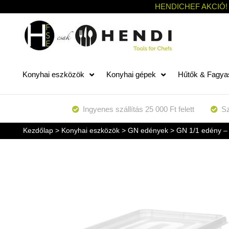
HENDICHEF AKCIÓ!
Konyhai eszközök
Konyhai gépek
Hűtők & Fagya
Ingyenes szállítás 25 000 Ft felett
Sz
Kezdőlap
>
Konyhai eszközök
>
GN edények
> GN 1/1 edény – 