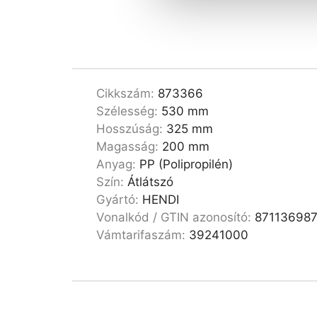
Cikkszám:
873366
Szélesség:
530 mm
Hosszúság:
325 mm
Magasság:
200 mm
Anyag:
PP (Polipropilén)
Szín:
Átlátszó
Gyártó:
HENDI
Vonalkód / GTIN azonosító:
87113698
Vámtarifaszám:
39241000