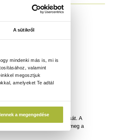
A sütikről
ogy mindenki más is, mi is
tosításához, valamint
einkkel megosztjuk
kkal, amelyeket Te adtál
dennek a megengedése
endezett és higiénikus tárolását. A
kítása értékes helyet takarít meg a