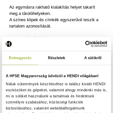
Az egymásra rakható kialakítás helyet takarít
meg a tárolóhelyeken.
A színes klipek és címkék egyszerűvé teszik a
tartalom azonosítását.
Polipropilénből készült.
Nem veszi fel a szagokat.
Színes klipszeket tartalmaz (zöld, sárga, kék és
piros).
Beleegyezés
Részletek
A sütikről
Egymásra rakható.
Fedéllel.
A HFSE Magyarország üdvözöl a HENDI világában!
Az anyagba ágyazott címke a tárolási folyamat
nyomon követésére.
Náluk sütemények készítéséhez is találsz kiváló HENDI
Mosható címkék.
eszközöket és gépeket, valamint ahogy mindenki más is,
Biztonságos, szivárgásmentes tömítés.
mi is sütiket használunk a tartalmak és hirdetések
A címkék kitöltésére szolgáló markereket külön
személyre szabásához, közösségi funkciók
biztosításához, valamint weboldalforgalmunk
kell megrendelni.