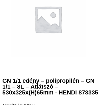
GN 1/1 edény – polipropilén – GN
1/1 – 8L – Átlátszó –
530x325x(H)65mm - HENDI 873335