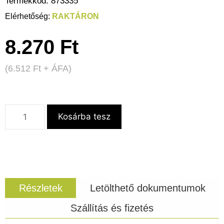
Termékkód:
873335
RAKTÁRON
8.270
Ft
(
6.512
Ft
+ ÁFA)
Kosárba tesz
Részletek
Letölthető dokumentumok
Szállítás és fizetés