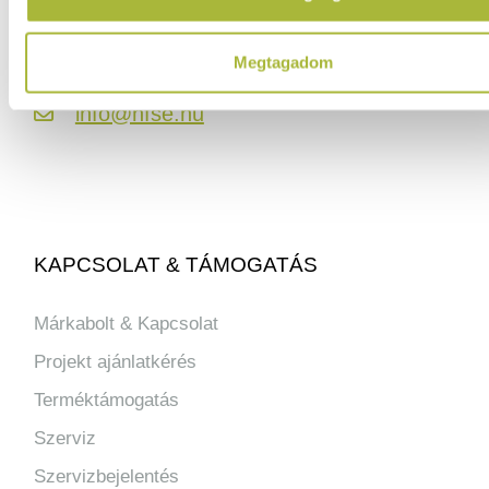
ELÉRHETŐSÉGEINK
Megtagadom
06 (1) 770 1100
info@hfse.hu
KAPCSOLAT & TÁMOGATÁS
Márkabolt & Kapcsolat
Projekt ajánlatkérés
Terméktámogatás
Szerviz
Szervizbejelentés