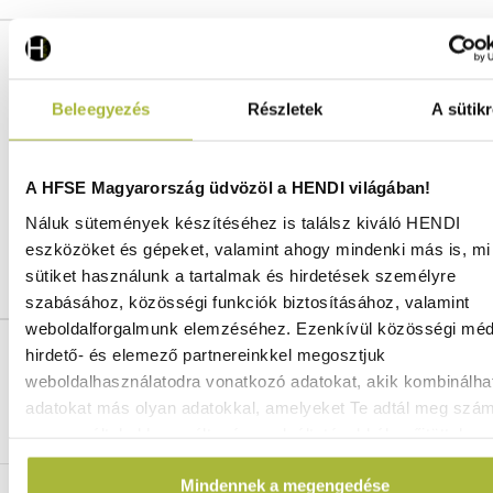
Cikkszám:
873229
Szélesség:
325 mm
Hosszúság:
176 mm
Beleegyezés
Részletek
A sütikr
Magasság:
65 mm
Anyag:
PP (Polipropilén)
Szín:
Átlátszó
A HFSE Magyarország üdvözöl a HENDI világában!
Gyártó:
HENDI
Náluk sütemények készítéséhez is találsz kiváló HENDI
Vonalkód / GTIN azonosító:
8711369873229
eszközöket és gépeket, valamint ahogy mindenki más is, mi 
Vámtarifaszám:
39241000
sütiket használunk a tartalmak és hirdetések személyre
szabásához, közösségi funkciók biztosításához, valamint
weboldalforgalmunk elemzéséhez. Ezenkívül közösségi méd
hirdető- és elemező partnereinkkel megosztjuk
Ingyenes szállítás 25 000 Ft felett
weboldalhasználatodra vonatkozó adatokat, akik kombinálha
Szállítás akár 1 munkanapon belül
adatokat más olyan adatokkal, amelyeket Te adtál meg szá
Mindig a legkedvezőbb HENDI árak
vagy az általad használt más szolgáltatásokból gyűjtöttek.
Több mint 2000 termék raktáron
Mindennek a megengedése