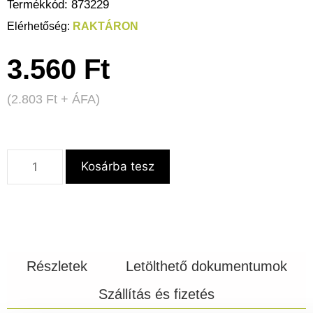
Termékkód:
873229
RAKTÁRON
3.560
Ft
(
2.803
Ft
+ ÁFA)
Kosárba tesz
Részletek
Letölthető dokumentumok
Szállítás és fizetés