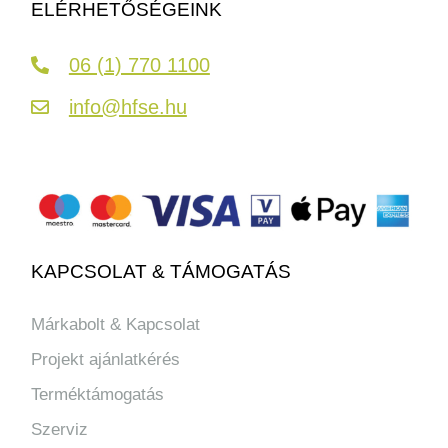
ELÉRHETŐSÉGEINK
06 (1) 770 1100
info@hfse.hu
KAPCSOLAT & TÁMOGATÁS
Márkabolt & Kapcsolat
Projekt ajánlatkérés
Terméktámogatás
Szerviz