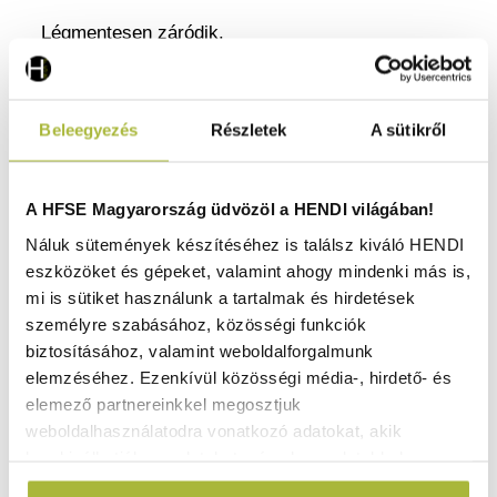
Légmentesen záródik.
Polipropilénből készült.
Nem veszi fel a szagokat.
Beleegyezés
Részletek
A sütikről
Színes klipszeket tartalmaz (zöld, sárga, kék és
piros).
Egymásra rakható.
A HFSE Magyarország üdvözöl a HENDI világában!
Fedéllel.
Náluk sütemények készítéséhez is találsz kiváló HENDI
Az anyagba ágyazott címke a tárolási folyamat
eszközöket és gépeket, valamint ahogy mindenki más is,
nyomon követésére.
mi is sütiket használunk a tartalmak és hirdetések
Mosható címkék.
személyre szabásához, közösségi funkciók
Biztonságos, szivárgásmentes tömítés.
biztosításához, valamint weboldalforgalmunk
A címkék kitöltésére szolgáló markereket külön
elemzéséhez. Ezenkívül közösségi média-, hirdető- és
kell megrendelni.
elemező partnereinkkel megosztjuk
Hőmérsékleti ellenállás: -40º to +100ºC között.
weboldalhasználatodra vonatkozó adatokat, akik
kombinálhatják az adatokat más olyan adatokkal,
amelyeket Te adtál meg számukra vagy az általad