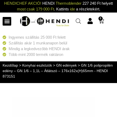
HENDICHEF AKCIÓ!
HENDI
Thermoblender
227 240 Ft helyett
most csak 179 000 Ft
. Kattints
ide
a részletekért.
0
Ingyenes szállítás 25 000 Ft felett
Szállítás akár 1 munkanapon belül
Mindig a legkedvezőbb HENDI árak
Több mint 2000 termék raktáron
Kezdőlap
>
Konyhai eszközök
>
GN edények
> GN 1/6 polipropilén
edény – GN 1/6 – 1,1L – Átlátszó – 176x162x(H)65mm - HENDI
873151