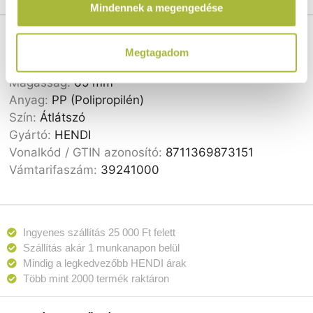
Mindennek a megengedése
használt más szolgáltatásokból gyűjtöttek.
Cikkszám:
873151
Szélesség:
176 mm
Megtagadom
Hosszúság:
162 mm
Magasság:
65 mm
Anyag:
PP (Polipropilén)
Szín:
Átlátszó
Gyártó:
HENDI
Vonalkód / GTIN azonosító:
8711369873151
Vámtarifaszám:
39241000
Ingyenes szállítás 25 000 Ft felett
Szállítás akár 1 munkanapon belül
Mindig a legkedvezőbb HENDI árak
Több mint 2000 termék raktáron