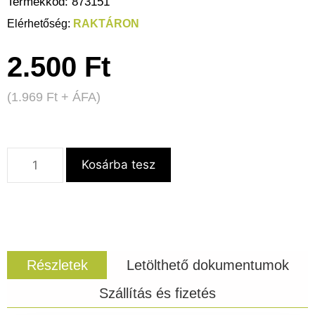
Termékkód:
873151
RAKTÁRON
2.500
Ft
(
1.969
Ft
+ ÁFA)
Kosárba tesz
Részletek
Letölthető dokumentumok
Szállítás és fizetés