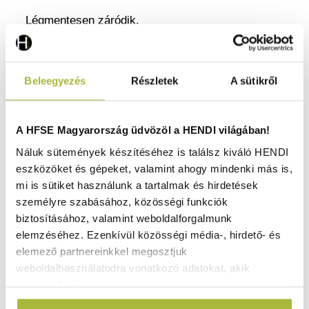
Légmentesen záródik.
Polipropilénből készült.
Nem veszi fel a szagokat.
Beleegyezés
Részletek
A sütikről
Színes klipszeket tartalmaz (zöld, sárga, kék és
piros).
Egymásra rakható.
A HFSE Magyarország üdvözöl a HENDI világában!
Fedéllel.
Náluk sütemények készítéséhez is találsz kiváló HENDI
Az anyagba ágyazott címke a tárolási folyamat
eszközöket és gépeket, valamint ahogy mindenki más is,
nyomon követésére.
mi is sütiket használunk a tartalmak és hirdetések
Mosható címkék.
személyre szabásához, közösségi funkciók
Biztonságos, szivárgásmentes tömítés.
biztosításához, valamint weboldalforgalmunk
A címkék kitöltésére szolgáló markereket külön
elemzéséhez. Ezenkívül közösségi média-, hirdető- és
kell megrendelni.
elemező partnereinkkel megosztjuk
Hőmérsékleti ellenállás: -40º to +100ºC között.
weboldalhasználatodra vonatkozó adatokat, akik
kombinálhatják az adatokat más olyan adatokkal,
amelyeket Te adtál meg számukra vagy az általad