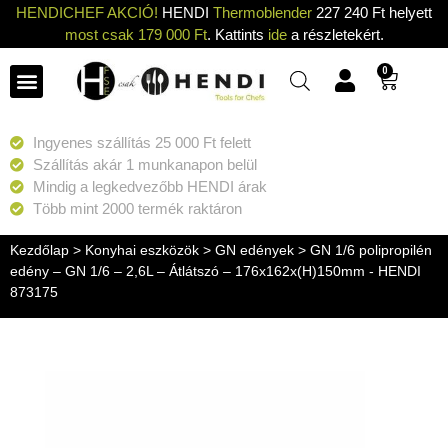
HENDICHEF AKCIÓ!
HENDI
Thermoblender
227 240 Ft helyett
most csak 179 000 Ft
. Kattints
ide
a részletekért.
0
Ingyenes szállítás 25 000 Ft felett
Szállítás akár 1 munkanapon belül
Mindig a legkedvezőbb HENDI árak
Több mint 2000 termék raktáron
Kezdőlap
>
Konyhai eszközök
>
GN edények
> GN 1/6 polipropilén
edény – GN 1/6 – 2,6L – Átlátszó – 176x162x(H)150mm - HENDI
873175