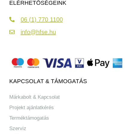
ELÉRHETŐSÉGEINK
06 (1) 770 1100
info@hfse.hu
KAPCSOLAT & TÁMOGATÁS
Márkabolt & Kapcsolat
Projekt ajánlatkérés
Terméktámogatás
Szerviz