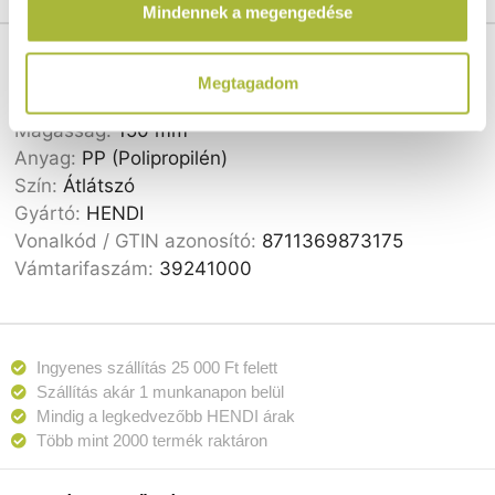
Mindennek a megengedése
használt más szolgáltatásokból gyűjtöttek.
Cikkszám:
873175
Szélesség:
176 mm
Megtagadom
Hosszúság:
162 mm
Magasság:
150 mm
Anyag:
PP (Polipropilén)
Szín:
Átlátszó
Gyártó:
HENDI
Vonalkód / GTIN azonosító:
8711369873175
Vámtarifaszám:
39241000
Ingyenes szállítás 25 000 Ft felett
Szállítás akár 1 munkanapon belül
Mindig a legkedvezőbb HENDI árak
Több mint 2000 termék raktáron