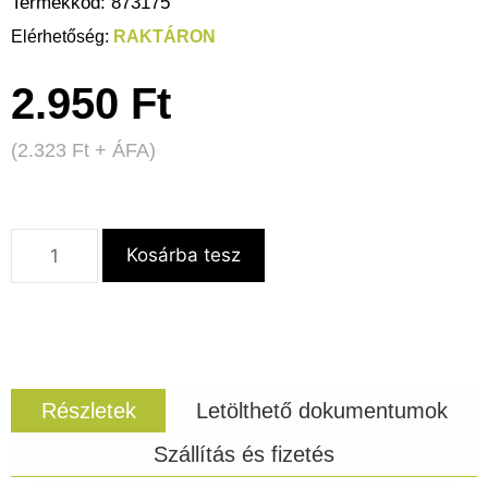
Termékkód:
873175
RAKTÁRON
2.950
Ft
(
2.323
Ft
+ ÁFA)
Kosárba tesz
Részletek
Letölthető dokumentumok
Szállítás és fizetés