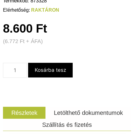
Termékkód:
873328
RAKTÁRON
8.600
Ft
(
6.772
Ft
+ ÁFA)
Kosárba tesz
Részletek
Letölthető dokumentumok
Szállítás és fizetés