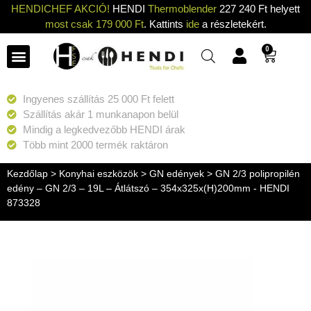
HENDICHEF AKCIÓ!
HENDI
Thermoblender
227 240 Ft helyett
most csak 179 000 Ft
. Kattints
ide
a részletekért.
0
Ingyenes szállítás 25 000 Ft felett
Szállítás akár 1 munkanapon belül
Mindig a legkedvezőbb HENDI árak
Több mint 2000 termék raktáron
Kezdőlap
>
Konyhai eszközök
>
GN edények
> GN 2/3 polipropilén
edény – GN 2/3 – 19L – Átlátszó – 354x325x(H)200mm - HENDI
873328