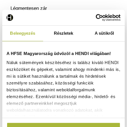
Légmentesen zár
Polipropilénből készült.
Nem veszi fel a szagokat.
Beleegyezés
Részletek
A sütikről
Színes klipszeket tartalmaz (zöld, sárga, kék és
piros).
Egymásra rakható.
A HFSE Magyarország üdvözöl a HENDI világában!
Fedéllel.
Náluk sütemények készítéséhez is találsz kiváló HENDI
Az anyagba ágyazott címke a tárolási folyamat
eszközöket és gépeket, valamint ahogy mindenki más is,
nyomon követésére.
mi is sütiket használunk a tartalmak és hirdetések
Mosható címkék.
személyre szabásához, közösségi funkciók
Biztonságos, szivárgásmentes tömítés.
biztosításához, valamint weboldalforgalmunk
A címkék kitöltésére szolgáló markereket külön
elemzéséhez. Ezenkívül közösségi média-, hirdető- és
kell megrendelni.
elemező partnereinkkel megosztjuk
Hőmérsékleti ellenállás: -40º to +100ºC között.
weboldalhasználatodra vonatkozó adatokat, akik
kombinálhatják az adatokat más olyan adatokkal,
amelyeket Te adtál meg számukra vagy az általad