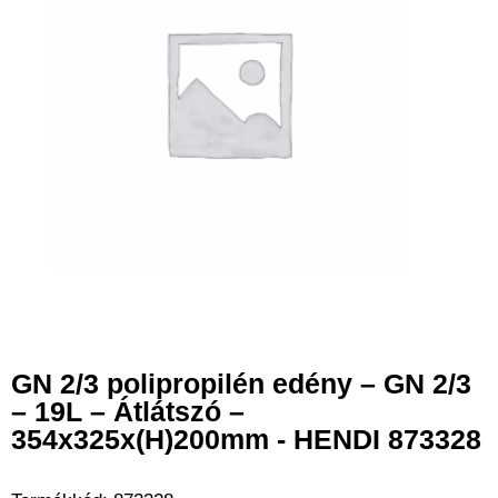
GN 2/3 polipropilén edény – GN 2/3
– 19L – Átlátszó –
354x325x(H)200mm - HENDI 873328