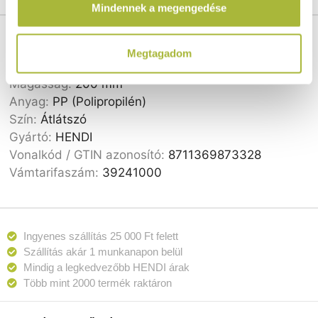
Mindennek a megengedése
használt más szolgáltatásokból gyűjtöttek.
Cikkszám:
873328
Szélesség:
354 mm
Megtagadom
Hosszúság:
325 mm
Magasság:
200 mm
Anyag:
PP (Polipropilén)
Szín:
Átlátszó
Gyártó:
HENDI
Vonalkód / GTIN azonosító:
8711369873328
Vámtarifaszám:
39241000
Ingyenes szállítás 25 000 Ft felett
Szállítás akár 1 munkanapon belül
Mindig a legkedvezőbb HENDI árak
Több mint 2000 termék raktáron