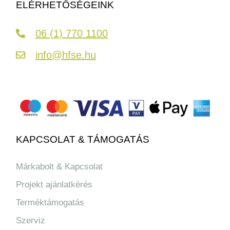
ELÉRHETŐSÉGEINK
06 (1) 770 1100
info@hfse.hu
KAPCSOLAT & TÁMOGATÁS
Márkabolt & Kapcsolat
Projekt ajánlatkérés
Terméktámogatás
Szerviz