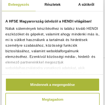
Professzionális minőségű rozsdamentes acélból
Beleegyezés
Részletek
A sütikről
18/10.
Stabil kialakítás.
Sima perem, könnyen tisztítható.
A HFSE Magyarország üdvözöl a HENDI világában!
Konvekciós sütőkben, hűtőszekrényekben, bain-
Náluk sütemények készítéséhez is találsz kiváló HENDI
marie rendszerekben és chafing edényekkel is
eszközöket és gépeket, valamint ahogy mindenki más is,
használható.
mi is sütiket használunk a tartalmak és hirdetések
személyre szabásához, közösségi funkciók
biztosításához, valamint weboldalforgalmunk
elemzéséhez. Ezenkívül közösségi média-, hirdető- és
elemező partnereinkkel megosztjuk
Cikkszám:
801154
weboldalhasználatodra vonatkozó adatokat, akik
Szélesség:
530 mm
kombinálhatják az adatokat más olyan adatokkal,
Mélység:
650 mm
amelyeket Te adtál meg számukra vagy az általad
Magasság:
20 mm
Mindennek a megengedése
használt más szolgáltatásokból gyűjtöttek.
Bruttó súly:
2.7 kg
Nettó súly:
2.67 kg
GN méret:
GN 2/1
Megtagadom
Gyártó:
HENDI