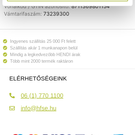
Vonalkód / GTIN azonosító:
8711369801154
Vámtarifaszám:
73239300
Ingyenes szállítás 25 000 Ft felett
Szállítás akár 1 munkanapon belül
Mindig a legkedvezőbb HENDI árak
Több mint 2000 termék raktáron
ELÉRHETŐSÉGEINK
06 (1) 770 1100
info@hfse.hu