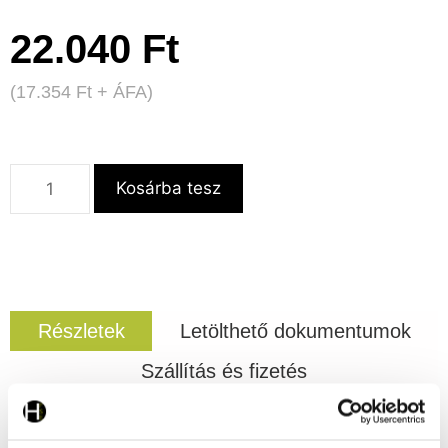
22.040
Ft
(
17.354
Ft
+ ÁFA)
Kosárba tesz
Részletek
Letölthető dokumentumok
Szállítás és fizetés
Polikarbonát GN tetőkkel kompatibilis.