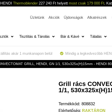
HENDI
Thermoblender
227 240 Ft helyett
most csak 179 000 Ft
. Kat
Üzletünk
Akciók
Újdonságok
Alkatrészek
sztók
Tisztítás & Tárolás
Bár & Kávé
Tálalás
állítás akár 1 munkanapon belül
Mindig a legkedvezőbb HEN
 CONVECTOMAT GRILL, HENDI, GN 1/1, 530x325x(H)15mm - HENDI 8
Grill rács CONV
1/1, 530x325x(H)
Termékkód:
808832
RAKTÁRON