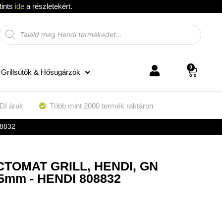
tints
ide
a részletekért.
0
Grillsütők & Hősugárzók
DI árak
Több mint 2000 termék raktáron
08832
ECTOMAT GRILL, HENDI, GN
15mm - HENDI 808832