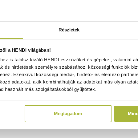
ok
Szállítás és fizetés
Részletek
reteinek köszönhetően tökéletes sütőhasználatra. Egysze
teszi, hogy a zsír lecsöpögjön az ételről, ami egészségeseb
öl a HENDI világában!
ez is találsz kiváló HENDI eszközöket és gépeket, valamint ah
ak és hirdetések személyre szabásához, közösségi funkciók biz
osít
hez. Ezenkívül közösségi média-, hirdető- és elemező partner
 zsír lecsöpögjön az ételről
kozó adatokat, akik kombinálhatják az adatokat más olyan adato
d használt más szolgáltatásokból gyűjtöttek.
Megtagadom
Min
használható.