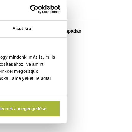
A sütikről
rű grillezést tesz lehetővé tapadás
b étkezést eredményez.
ogy mindenki más is, mi is
tosításához, valamint
einkkel megosztjuk
kkal, amelyeket Te adtál
dennek a megengedése