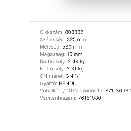
Cikkszám:
808832
Szélesség:
325 mm
Mélység:
530 mm
Magasság:
15 mm
Bruttó súly:
2.49 kg
Nettó súly:
2.31 kg
GN méret:
GN 1/1
Gyártó:
HENDI
Vonalkód / GTIN azonosító:
87113698
Vámtarifaszám:
76151080