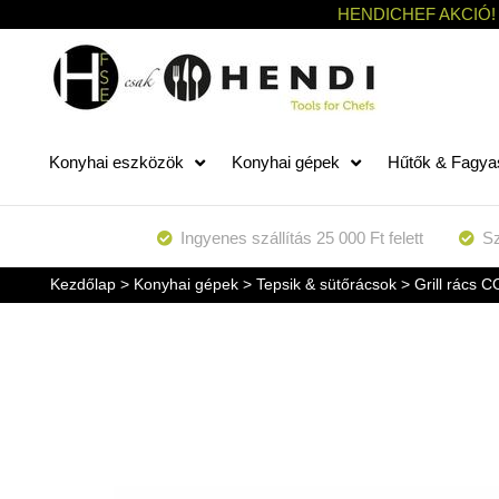
HENDICHEF AKCIÓ!
Konyhai eszközök
Konyhai gépek
Hűtők & Fagya
Ingyenes szállítás 25 000 Ft felett
Sz
Kezdőlap
>
Konyhai gépek
>
Tepsik & sütőrácsok
> Grill rács