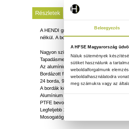
Részletek
Letölthető dokumentum
Beleegyezés
A HENDI grillrács KONVECTOMAT GRILL mé
nélkül. A bordázott kialakítás lehetővé 
A HFSE Magyarország üdvöz
Nagyon szilárd és tartós
Náluk sütemények készítéséh
Tapadásmentes bevonat
sütiket használunk a tartalm
Az alumínium egyenletes hőelosztást bizt
weboldalforgalmunk elemzésé
Bordázott felület – lehetővé teszi, hogy a
weboldalhasználatodra vonat
24 borda, 9 mm vastag.
meg számukra vagy az általa
A bordák közötti tér: 13 mm.
Alumínium ötvözetből készült.
PTFE bevonattal ellátott felület.
Legfeljebb 200 °C-os sütőhőmérsékleten 
Mosogatógépben nem mosható.