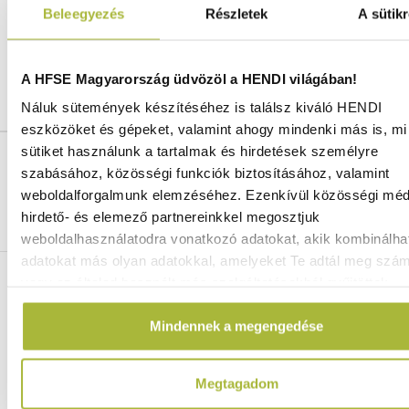
Beleegyezés
Részletek
A sütikr
Cikkszám:
513170
Gyártó:
HENDI
Vonalkód / GTIN azonosító:
8711369513170
A HFSE Magyarország üdvözöl a HENDI világában!
Vámtarifaszám:
48239085
Náluk sütemények készítéséhez is találsz kiváló HENDI
eszközöket és gépeket, valamint ahogy mindenki más is, mi 
sütiket használunk a tartalmak és hirdetések személyre
Ingyenes szállítás 25 000 Ft felett
szabásához, közösségi funkciók biztosításához, valamint
Szállítás akár 1 munkanapon belül
weboldalforgalmunk elemzéséhez. Ezenkívül közösségi méd
Mindig a legkedvezőbb HENDI árak
hirdető- és elemező partnereinkkel megosztjuk
Több mint 2000 termék raktáron
weboldalhasználatodra vonatkozó adatokat, akik kombinálha
adatokat más olyan adatokkal, amelyeket Te adtál meg szá
ELÉRHETŐSÉGEINK
vagy az általad használt más szolgáltatásokból gyűjtöttek.
Mindennek a megengedése
06 (1) 770 1100
info@hfse.hu
Megtagadom