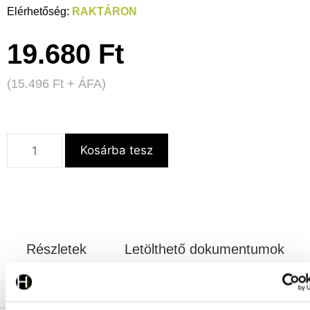
RAKTÁRON
19.680
Ft
(
15.496
Ft
+ ÁFA)
Kosárba tesz
Részletek
Letölthető dokumentumok
Szállítás és fizetés