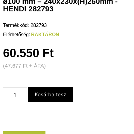
ø100 mm – 240x230x(H)250mm -
HENDI 282793
Termékkód:
282793
RAKTÁRON
60.550
Ft
(
47.677
Ft
+ ÁFA)
Kosárba tesz