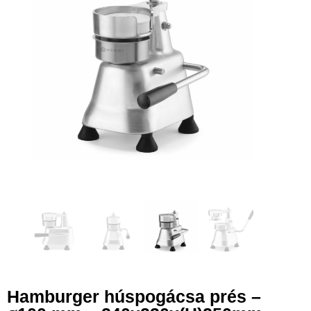
Hamburger húspogácsa prés –