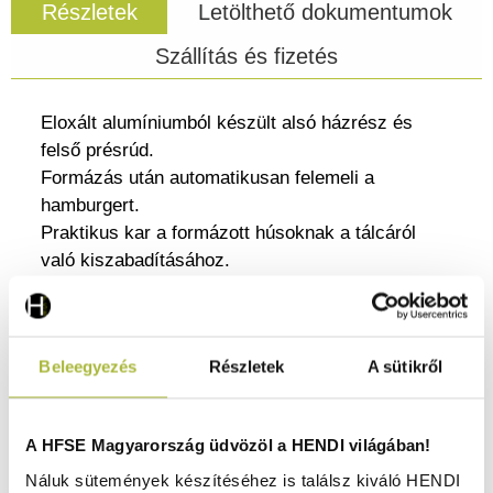
Részletek
Letölthető dokumentumok
Szállítás és fizetés
Eloxált alumíniumból készült alsó házrész és
felső présrúd.
Formázás után automatikusan felemeli a
hamburgert.
Praktikus kar a formázott húsoknak a tálcáról
való kiszabadításához.
Papírpogácsa-elválasztókkal együtt.
Gombot tartalmaz a lenyomás csökkentéséhez.
Csúszásmentes lábak.
Beleegyezés
Részletek
A sütikről
A prés ø100 mm (282793), ø130 mm (282113)
méretű hamburgereket készít.
Formázás után automatikusan felemeli a
A HFSE Magyarország üdvözöl a HENDI világában!
hamburgert.
A szabályozott adagokhoz papírhúspogácsa-
Náluk sütemények készítéséhez is találsz kiváló HENDI