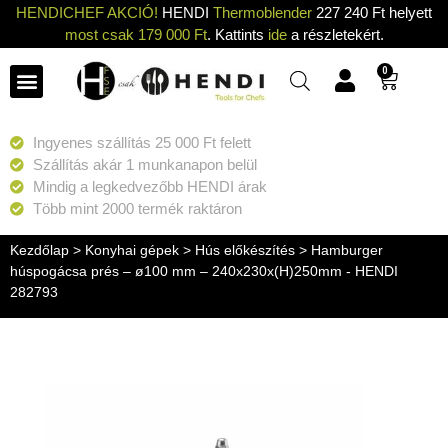
HENDICHEF AKCIÓ!
HENDI
Thermoblender
227 240 Ft helyett
most csak 179 000 Ft
. Kattints
ide
a részletekért.
0
Ingyenes szállítás 25 000 Ft felett
Szállítás akár 1 munkanapon belül
Mindig a legkedvezőbb HENDI árak
Több mint 2000 termék raktáron
Kezdőlap
>
Konyhai gépek
>
Hús előkészítés
> Hamburger
húspogácsa prés – ø100 mm – 240x230x(H)250mm - HENDI
282793