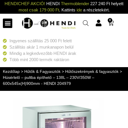
HENDICHEF AKCIÓ!
HENDI
Thermoblender
227 240 Ft helyett
most csak 179 000 Ft
. Kattints
ide
a részletekért.
0
Ingyenes szállítás 25 000 Ft felett
Szállítás akár 1 munkanapon belül
Mindig a legkedvezőbb HENDI árak
Több mint 2000 termék raktáron
Kezdőlap
>
Hűtők & Fagyasztók
>
Hűtőszekrények & fagyasztók
>
Húsérlelő – pultba építhető – 138L – 230V/350W –
600x545x(H)900mm - HENDI 204979