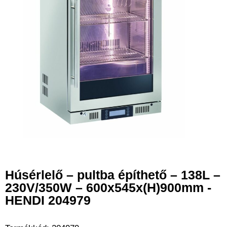
Húsérlelő – pultba építhető – 138L –
230V/350W – 600x545x(H)900mm -
HENDI 204979