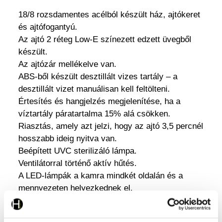
18/8 rozsdamentes acélból készült ház, ajtókeret
és ajtófogantyú.
Az ajtó 2 réteg Low-E színezett edzett üvegből
készült.
Az ajtózár mellékelve van.
ABS-ből készült desztillált vizes tartály – a
desztillált vizet manuálisan kell feltölteni.
Értesítés és hangjelzés megjelenítése, ha a
víztartály páratartalma 15% alá csökken.
Riasztás, amely azt jelzi, hogy az ajtó 3,5 percnél
hosszabb ideig nyitva van.
Beépített UVC sterilizáló lámpa.
Ventilátorral történő aktív hűtés.
A LED-lámpák a kamra mindkét oldalán és a
mennyezeten helyezkednek el.
Max. terhelés horgonként: 25 kg.
A függesztőrúd maximális terhelése: 50 kg.