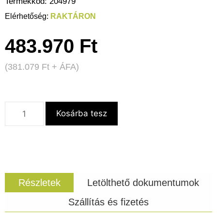
Termékkód:
204979
RAKTÁRON
483.970
Ft
(
381.079
Ft
+ ÁFA)
Kosárba tesz
Részletek
Letölthető dokumentumok
Szállítás és fizetés