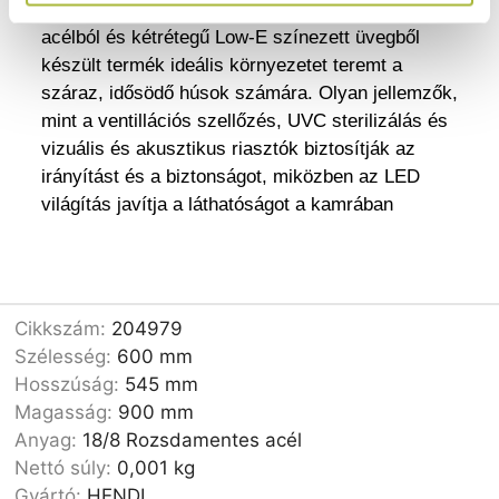
méretben A kiváló minőségű 18/8 rozsdamentes
acélból és kétrétegű Low-E színezett üvegből
készült termék ideális környezetet teremt a
száraz, idősödő húsok számára. Olyan jellemzők,
mint a ventillációs szellőzés, UVC sterilizálás és
vizuális és akusztikus riasztók biztosítják az
irányítást és a biztonságot, miközben az LED
világítás javítja a láthatóságot a kamrában
Cikkszám:
204979
Szélesség:
600 mm
Hosszúság:
545 mm
Magasság:
900 mm
Anyag:
18/8 Rozsdamentes acél
Nettó súly:
0,001 kg
Gyártó:
HENDI