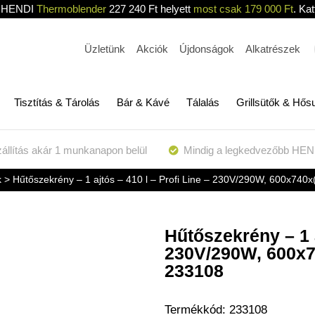
HENDI
Thermoblender
227 240 Ft helyett
most csak 179 000 Ft
. Kat
Üzletünk
Akciók
Újdonságok
Alkatrészek
Tisztítás & Tárolás
Bár & Kávé
Tálalás
Grillsütők & Hős
állítás akár 1 munkanapon belül
Mindig a legkedvezőbb HEN
k
> Hűtőszekrény – 1 ajtós – 410 l – Profi Line – 230V/290W, 600x7
Hűtőszekrény – 1 a
230V/290W, 600x
233108
Termékkód:
233108