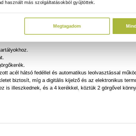
d használt más szolgáltatásokból gyűjtöttek.
ól készült.
urkolat.
Megtagadom
Min
jtófogantyúval (fogantyúkkal).
atikus leolvasztással, a kamra felett elhelyezett kompressz
tartályokhoz.
t.
görgőkerék.
ott acél hátsó fedéllel és automatikus leolvasztással műkö
et biztosít, míg a digitális kijelző és az elektronikus term
ez is illeszkednek, és a 4 kerékkel, köztük 2 görgővel kön