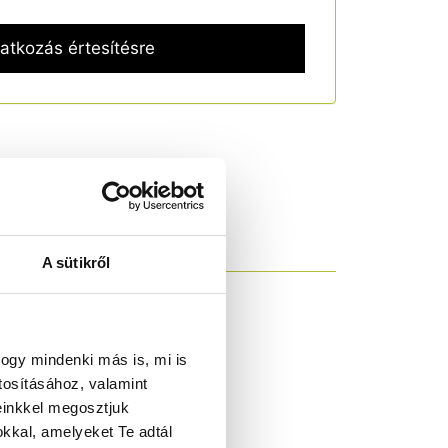
A sütikről
ogy mindenki más is, mi is
tosításához, valamint
einkkel megosztjuk
 esetén is.
kkal, amelyeket Te adtál