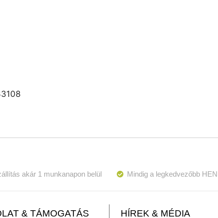
33108
állítás akár 1 munkanapon belül
Mindig a legkedvezőbb HEN
LAT & TÁMOGATÁS
HÍREK & MÉDIA