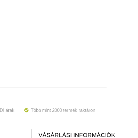
DI árak
Több mint 2000 termék raktáron
VÁSÁRLÁSI INFORMÁCIÓK