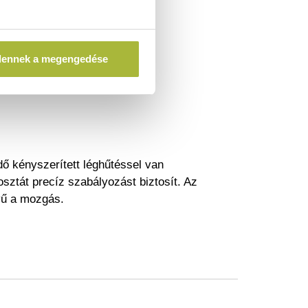
dennek a megengedése
orral.
dő kényszerített léghűtéssel van
osztát precíz szabályozást biztosít. Az
nyű a mozgás.