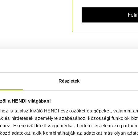
ok
Szállítás és fizetés
Részletek
öl a HENDI világában!
ez is találsz kiváló HENDI eszközöket és gépeket, valamint ah
ak és hirdetések személyre szabásához, közösségi funkciók biz
erékkel, 2 görgővel a stabilitás érdekében.
hez. Ezenkívül közösségi média-, hirdető- és elemező partner
 légáramlás optimális hűtést biztosít még nagy igénybevétel
kozó adatokat, akik kombinálhatják az adatokat más olyan adato
illeszkednek, és egyenként legfeljebb 40 kg súlyuak.