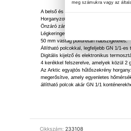
meg számukra vagy az általa
A belső és külső ház rozsdamentes acélb
Horganyzott acélból készült külső hátsó b
Önzáró zárható ajtó(k) kényelmes, ívelt a
Légkeringetéses hűtés ventilátorral autom
50 mm vastag poliuretán habszigetelés.
Állítható polcokkal, legfeljebb GN 1/1-es 
Digitális kijelző és elektronikus termosztá
4 kerékkel felszerelve, amelyek közül 2 
Az Arktic egyajtós hűtőszekrény horganyz
megerősítve, amely egyenletes hőmérséklet
állítható polcok akár GN 1/1 konténerekh
Cikkszám:
233108