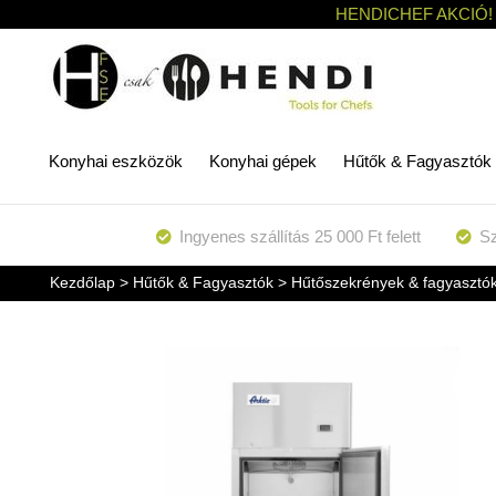
HENDICHEF AKCIÓ!
Konyhai eszközök
Konyhai gépek
Hűtők & Fagyasztók
Ingyenes szállítás 25 000 Ft felett
Sz
Kezdőlap
>
Hűtők & Fagyasztók
>
Hűtőszekrények & fagyasztó