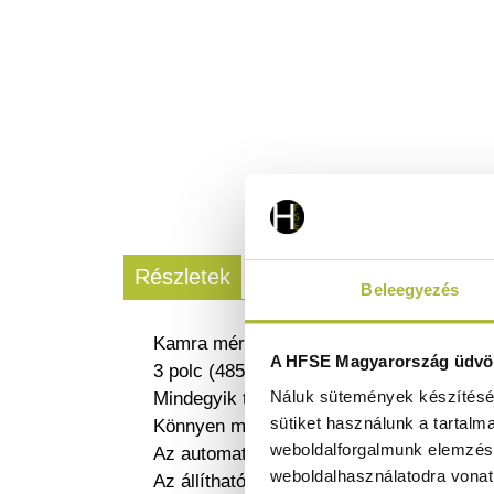
Részletek
Letölthető dokumentum
Beleegyezés
Kamra méretei: 500x540x(H)1380 mm.
A HFSE Magyarország üdvöz
3 polc (485 x 530 mm) mellékelve.
Náluk sütemények készítéséh
Mindegyik terhelhetőség 40 kg.
sütiket használunk a tartalm
Könnyen mozgatható és pozícionálható 4 k
weboldalforgalmunk elemzésé
Az automatikus leolvasztás és a hatékony
weboldalhasználatodra vonat
Az állítható polcok a GN 1/1 tartályokba 