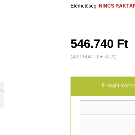
NINCS RAKTÁ
546.740
Ft
(
430.504
Ft
+ ÁFA)
E-mailt kérek