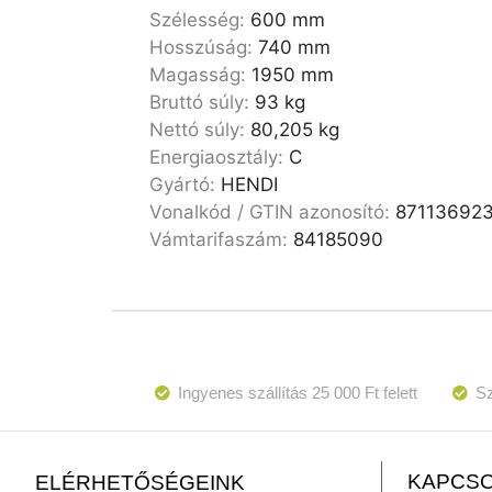
Szélesség:
600 mm
Hosszúság:
740 mm
Magasság:
1950 mm
Bruttó súly:
93 kg
Nettó súly:
80,205 kg
Energiaosztály:
C
Gyártó:
HENDI
Vonalkód / GTIN azonosító:
87113692
Vámtarifaszám:
84185090
Ingyenes szállítás 25 000 Ft felett
Sz
KAPCSO
ELÉRHETŐSÉGEINK