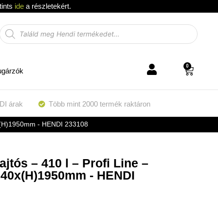
tints
ide
a részletekért.
0
ugárzók
DI árak
Több mint 2000 termék raktáron
40x(H)1950mm - HENDI 233108
jtós – 410 l – Profi Line –
740x(H)1950mm - HENDI