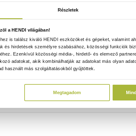
Részletek
öl a HENDI világában!
lás érdekében.
ez is találsz kiváló HENDI eszközöket és gépeket, valamint ah
ánlott.
ak és hirdetések személyre szabásához, közösségi funkciók biz
rtó tartósságot biztosít, és ellenáll a rozsdának.
hez. Ezenkívül közösségi média-, hirdető- és elemező partner
kozó adatokat, akik kombinálhatják az adatokat más olyan adato
d használt más szolgáltatásokból gyűjtöttek.
ült, amely támogatja a napi, nagy igénybevételű használato
tt.
Megtagadom
Min