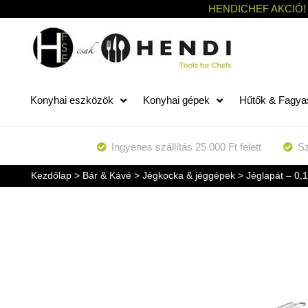
HENDICHEF AKCIÓ!
Konyhai eszközök
Konyhai gépek
Hűtők & Fagya
Ingyenes szállítás 25 000 Ft felett
Sz
Kezdőlap
>
Bár & Kávé
>
Jégkocka & jéggépek
> Jéglapát – 0,