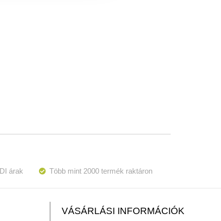
DI árak
Több mint 2000 termék raktáron
VÁSÁRLÁSI INFORMÁCIÓK