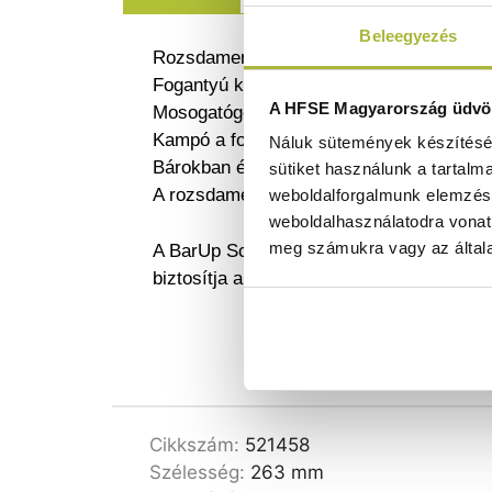
Beleegyezés
Rozsdamentes acélból készült.
Fogantyú kampóval.
A HFSE Magyarország üdvöz
Mosogatógépben tisztítható.
Kampó a fogantyú végén a könnyebb táro
Náluk sütemények készítéséh
Bárokban és pubokban való használatra aj
sütiket használunk a tartalm
A rozsdamentes acél szerkezet hosszan ta
weboldalforgalmunk elemzésé
weboldalhasználatodra vonat
meg számukra vagy az általa
A BarUp Scoop rozsdamentes acélból kész
biztosítja a hatékonyságot a bárpult mögö
Cikkszám:
521458
Szélesség:
263 mm