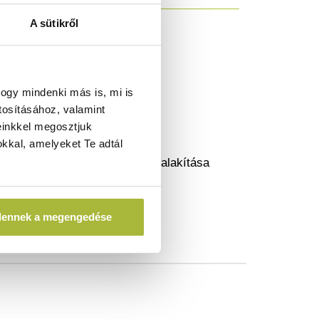
A sütikről
ogy mindenki más is, mi is
tosításához, valamint
einkkel megosztjuk
kkal, amelyeket Te adtál
t, míg a praktikus fogantyú kialakítása
dennek a megengedése