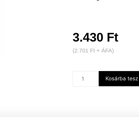
3.430
Ft
(
2.701
Ft
+ ÁFA)
Kosárba tesz
ok
Szállítás és fizetés