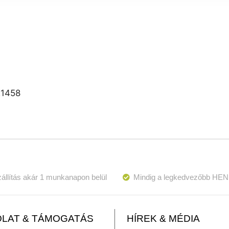
21458
állítás akár 1 munkanapon belül
Mindig a legkedvezőbb HEN
LAT & TÁMOGATÁS
HÍREK & MÉDIA