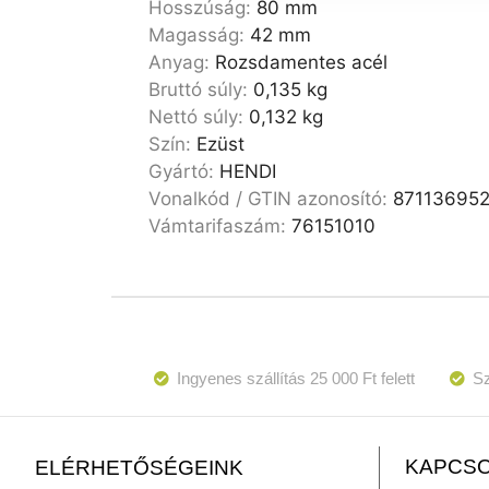
Hosszúság:
80 mm
Magasság:
42 mm
Anyag:
Rozsdamentes acél
Bruttó súly:
0,135 kg
Nettó súly:
0,132 kg
Szín:
Ezüst
Gyártó:
HENDI
Vonalkód / GTIN azonosító:
87113695
Vámtarifaszám:
76151010
Ingyenes szállítás 25 000 Ft felett
Sz
KAPCSO
ELÉRHETŐSÉGEINK