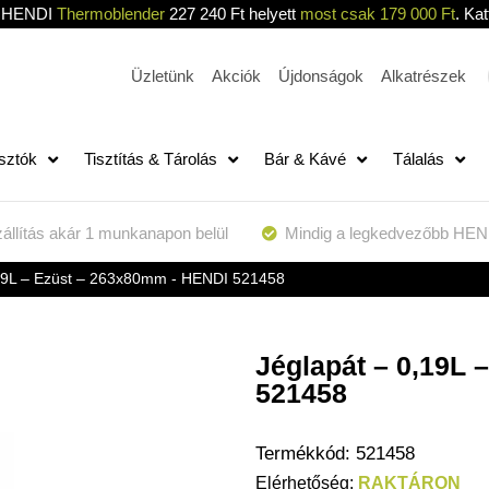
HENDI
Thermoblender
227 240 Ft helyett
most csak 179 000 Ft
. Kat
Üzletünk
Akciók
Újdonságok
Alkatrészek
sztók
Tisztítás & Tárolás
Bár & Kávé
Tálalás
állítás akár 1 munkanapon belül
Mindig a legkedvezőbb HEN
19L – Ezüst – 263x80mm - HENDI 521458
Jéglapát – 0,19L
521458
Termékkód:
521458
RAKTÁRON