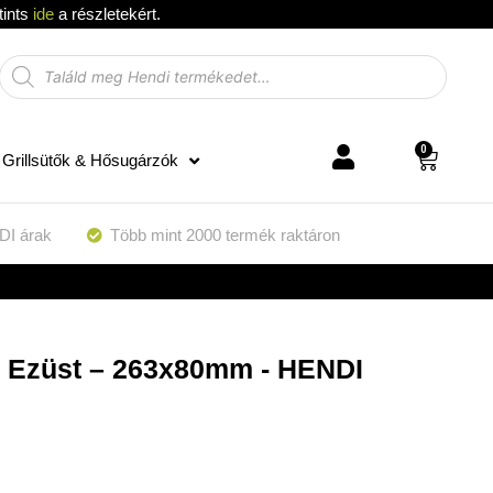
tints
ide
a részletekért.
0
Grillsütők & Hősugárzók
DI árak
Több mint 2000 termék raktáron
 – Ezüst – 263x80mm - HENDI