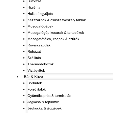
Bútorzat
Higiénia
Hulladékgyűjtés
Kézszárítók & csúszásveszély táblák
Mosogatógépek
Mosogatógép kosarak & tartozékok
Mosogatótálca, csapok & szűrők
Rovarcsapdák
Ruházat
Szállítás
Thermodobozok
Vízlágyítók
Bár & Kávé
Borhűtők
Forró italok
Gyümölcsprés & turmixolás
Jégkása & tejturmix
Jégkocka & jéggépek