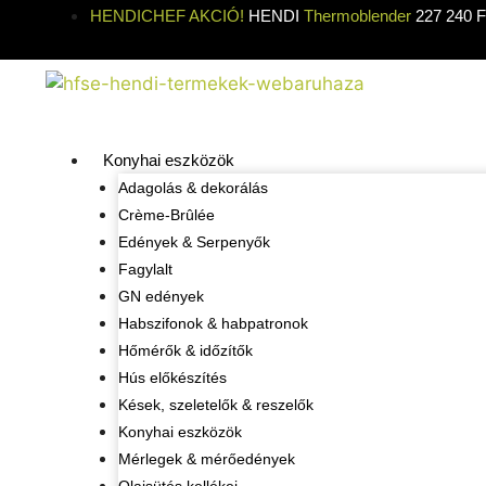
HENDICHEF AKCIÓ!
HENDI
Thermoblender
227 240 Ft
Konyhai eszközök
Adagolás & dekorálás
Crème-Brûlée
Edények & Serpenyők
Fagylalt
GN edények
Habszifonok & habpatronok
Hőmérők & időzítők
Hús előkészítés
Kések, szeletelők & reszelők
Konyhai eszközök
Mérlegek & mérőedények