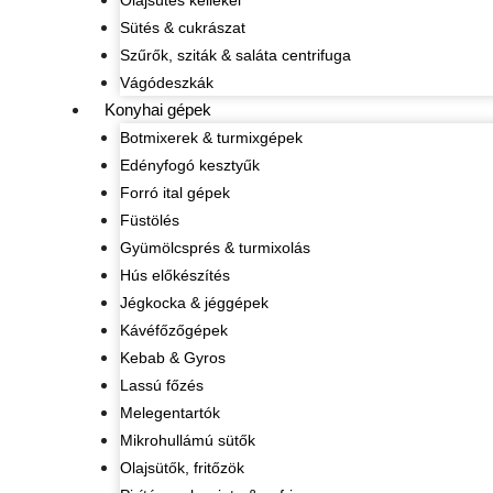
Olajsütés kellékei
Sütés & cukrászat
Szűrők, sziták & saláta centrifuga
Vágódeszkák
Konyhai gépek
Botmixerek & turmixgépek
Edényfogó kesztyűk
Forró ital gépek
Füstölés
Gyümölcsprés & turmixolás
Hús előkészítés
Jégkocka & jéggépek
Kávéfőzőgépek
Kebab & Gyros
Lassú főzés
Melegentartók
Mikrohullámú sütők
Olajsütők, fritőzök