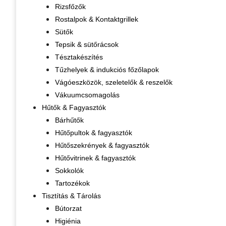
Rizsfőzők
Rostalpok & Kontaktgrillek
Sütők
Tepsik & sütőrácsok
Tésztakészítés
Tűzhelyek & indukciós főzőlapok
Vágóeszközök, szeletelők & reszelők
Vákuumcsomagolás
Hűtők & Fagyasztók
Bárhűtők
Hűtőpultok & fagyasztók
Hűtőszekrények & fagyasztók
Hűtővitrinek & fagyasztók
Sokkolók
Tartozékok
Tisztítás & Tárolás
Bútorzat
Higiénia