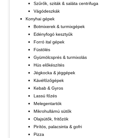
Szűrők, sziták & saláta centrifuga
Vágódeszkák
Konyhai gépek
Botmixerek & turmixgépek
Edényfogó kesztyűk
Forró ital gépek
Füstölés
Gyümölcsprés & turmixolás
Hús előkészítés
Jégkocka & jéggépek
Kávéfőzőgépek
Kebab & Gyros
Lassú főzés
Melegentartók
Mikrohullámú sütők
Olajsütők, fritőzök
Pirítós, palacsinta & gofri
Pizza