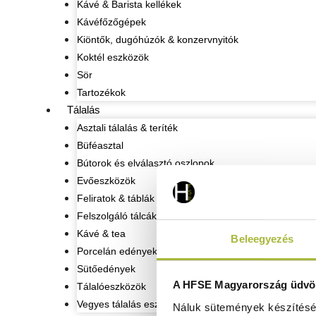
Kávé & Barista kellékek
Kávéfőzőgépek
Kiöntők, dugóhúzók & konzervnyitók
Koktél eszközök
Sör
Tartozékok
Tálalás
Asztali tálalás & teríték
Büféasztal
Bútorok és elválasztó oszlopok
Evőeszközök
Feliratok & táblák
Felszolgáló tálcák
Kávé & tea
Beleegyezés
Porcelán edények
Sütőedények
A HFSE Magyarország üdvöz
Tálalóeszközök
Vegyes tálalás eszközök
Náluk sütemények készítéséh