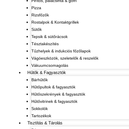
Pirítós, palacsinta & gofri
Pizza
Rizsfőzők
Rostalpok & Kontaktgrillek
Sütők
Tepsik & sütőrácsok
Tésztakészítés
Tűzhelyek & indukciós főzőlapok
Vágóeszközök, szeletelők & reszelők
Vákuumcsomagolás
Hűtők & Fagyasztók
Bárhűtők
Hűtőpultok & fagyasztók
Hűtőszekrények & fagyasztók
Hűtővitrinek & fagyasztók
Sokkolók
Tartozékok
Tisztítás & Tárolás