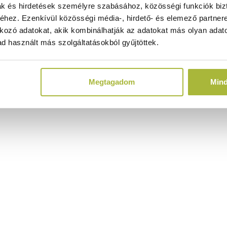
ak és hirdetések személyre szabásához, közösségi funkciók biz
hez. Ezenkívül közösségi média-, hirdető- és elemező partner
kozó adatokat, akik kombinálhatják az adatokat más olyan adato
d használt más szolgáltatásokból gyűjtöttek.
Megtagadom
Min