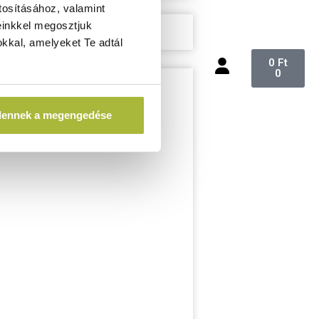
tosításához, valamint
einkkel megosztjuk
kkal, amelyeket Te adtál
0
Ft
0
dennek a megengedése