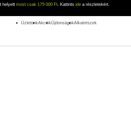
 helyett
most csak 179 000 Ft
. Kattints
ide
a részletekért.
Üzletünk
Akciók
Újdonságok
Alkatrészek