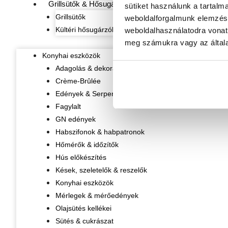
Grillsütők & Hősugárzók
sütiket használunk a tartalm
Grillsütők
weboldalforgalmunk elemzésé
Kültéri hősugárzók
weboldalhasználatodra vonat
meg számukra vagy az általa
Konyhai eszközök
Adagolás & dekorálás
Crème-Brûlée
Edények & Serpenyők
Fagylalt
GN edények
Habszifonok & habpatronok
Hőmérők & időzítők
Hús előkészítés
Kések, szeletelők & reszelők
Konyhai eszközök
Mérlegek & mérőedények
Olajsütés kellékei
Sütés & cukrászat