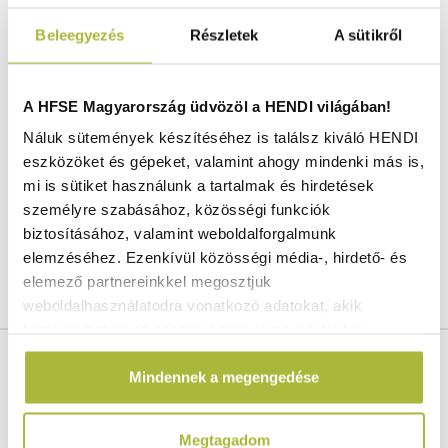
Szállítás és fizetés
Beleegyezés
Részletek
A sütikről
18/8 polírozott rozsdamentes acélból készült,
A HFSE Magyarország üdvözöl a HENDI világában!
vastagság: 0,8 mm.
Náluk sütemények készítéséhez is találsz kiváló HENDI
Lekerekített élek a könnyű tisztítás érdekében.
eszközöket és gépeket, valamint ahogy mindenki más is,
Hűtőszekrényben és fagyasztóban is
mi is sütiket használunk a tartalmak és hirdetések
használható.
személyre szabásához, közösségi funkciók
Mosogatógépben mosható.
biztosításához, valamint weboldalforgalmunk
A fedél (802076) külön kapható.
elemzéséhez. Ezenkívül közösségi média-, hirdető- és
elemező partnereinkkel megosztjuk
weboldalhasználatodra vonatkozó adatokat, akik
kombinálhatják az adatokat más olyan adatokkal,
Cikkszám:
802083
amelyeket Te adtál meg számukra vagy az általad
Magasság:
250 mm
Mindennek a megengedése
használt más szolgáltatásokból gyűjtöttek.
Anyag:
18/8 Rozsdamentes acél
Bruttó súly:
0,985 kg
Megtagadom