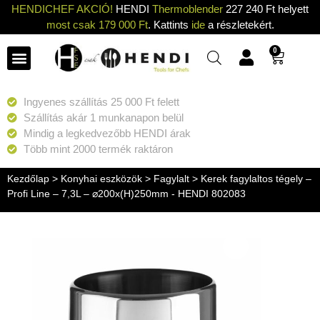
HENDICHEF AKCIÓ!
HENDI
Thermoblender
227 240 Ft helyett
most csak 179 000 Ft
. Kattints
ide
a részletekért.
0
Ingyenes szállítás 25 000 Ft felett
Szállítás akár 1 munkanapon belül
Mindig a legkedvezőbb HENDI árak
Több mint 2000 termék raktáron
Kezdőlap
>
Konyhai eszközök
>
Fagylalt
> Kerek fagylaltos tégely –
Profi Line – 7,3L – ⌀200x(H)250mm - HENDI 802083