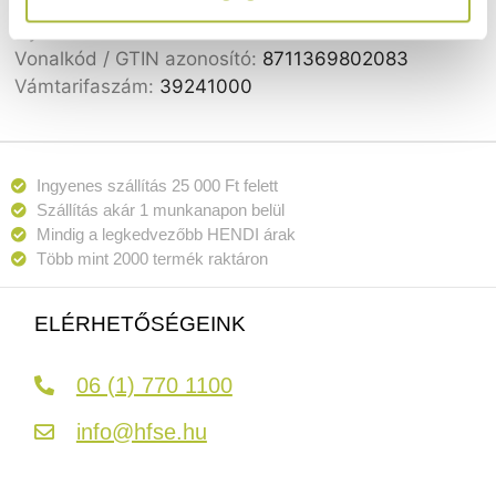
Nettó súly:
0,965 kg
Gyártó:
HENDI
Vonalkód / GTIN azonosító:
8711369802083
Vámtarifaszám:
39241000
Ingyenes szállítás 25 000 Ft felett
Szállítás akár 1 munkanapon belül
Mindig a legkedvezőbb HENDI árak
Több mint 2000 termék raktáron
ELÉRHETŐSÉGEINK
06 (1) 770 1100
info@hfse.hu