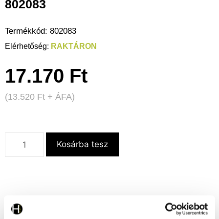
802083
Termékkód:
802083
RAKTÁRON
17.170
Ft
(
13.520
Ft
+ ÁFA)
Kosárba tesz
Részletek
Letölthető dokumentumok