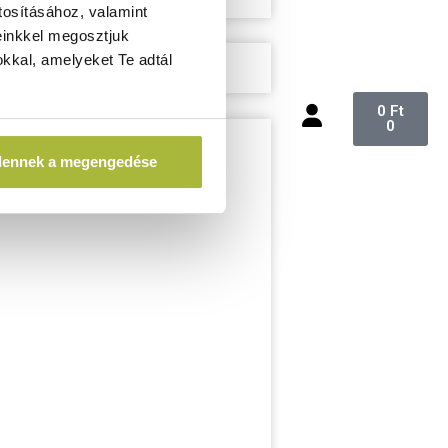
tosításához, valamint
einkkel megosztjuk
kkal, amelyeket Te adtál
0
Ft
0
dennek a megengedése