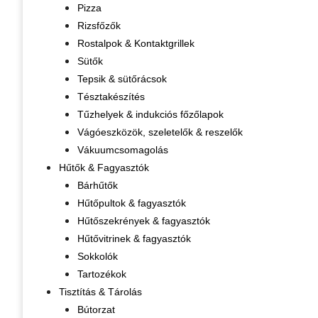
Pizza
Rizsfőzők
Rostalpok & Kontaktgrillek
Sütők
Tepsik & sütőrácsok
Tésztakészítés
Tűzhelyek & indukciós főzőlapok
Vágóeszközök, szeletelők & reszelők
Vákuumcsomagolás
Hűtők & Fagyasztók
Bárhűtők
Hűtőpultok & fagyasztók
Hűtőszekrények & fagyasztók
Hűtővitrinek & fagyasztók
Sokkolók
Tartozékok
Tisztítás & Tárolás
Bútorzat