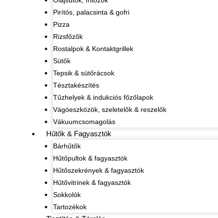
Olajsütők, fritőzök
Pirítós, palacsinta & gofri
Pizza
Rizsfőzők
Rostalpok & Kontaktgrillek
Sütők
Tepsik & sütőrácsok
Tésztakészítés
Tűzhelyek & indukciós főzőlapok
Vágóeszközök, szeletelők & reszelők
Vákuumcsomagolás
Hűtők & Fagyasztók
Bárhűtők
Hűtőpultok & fagyasztók
Hűtőszekrények & fagyasztók
Hűtővitrinek & fagyasztók
Sokkolók
Tartozékok