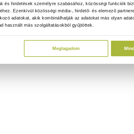
ak és hirdetések személyre szabásához, közösségi funkciók biz
hez. Ezenkívül közösségi média-, hirdető- és elemező partner
kozó adatokat, akik kombinálhatják az adatokat más olyan adato
d használt más szolgáltatásokból gyűjtöttek.
Megtagadom
Min