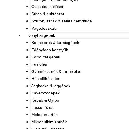
Olajsütés kellékei
Sütés & cukrászat
Szűrők, sziták & saláta centrifuga
Vágódeszkák
Konyhai gépek
Botmixerek & turmixgépek
Edényfogó kesztyűk
Forró ital gépek
Füstölés
Gyümölcsprés & turmixolás
Hús előkészítés
Jégkocka & jéggépek
Kávéfőzőgépek
Kebab & Gyros
Lassú főzés
Melegentartók
Mikrohullámú sütők