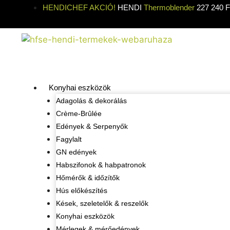
HENDICHEF AKCIÓ!
HENDI
Thermoblender
227 240 Ft
Konyhai eszközök
Adagolás & dekorálás
Crème-Brûlée
Edények & Serpenyők
Fagylalt
GN edények
Habszifonok & habpatronok
Hőmérők & időzítők
Hús előkészítés
Kések, szeletelők & reszelők
Konyhai eszközök
Mérlegek & mérőedények