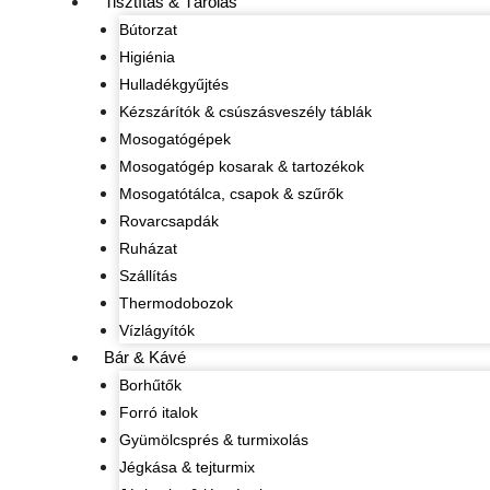
Tisztítás & Tárolás
Bútorzat
Higiénia
Hulladékgyűjtés
Kézszárítók & csúszásveszély táblák
Mosogatógépek
Mosogatógép kosarak & tartozékok
Mosogatótálca, csapok & szűrők
Rovarcsapdák
Ruházat
Szállítás
Thermodobozok
Vízlágyítók
Bár & Kávé
Borhűtők
Forró italok
Gyümölcsprés & turmixolás
Jégkása & tejturmix