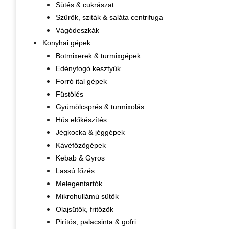
Sütés & cukrászat
Szűrők, sziták & saláta centrifuga
Vágódeszkák
Konyhai gépek
Botmixerek & turmixgépek
Edényfogó kesztyűk
Forró ital gépek
Füstölés
Gyümölcsprés & turmixolás
Hús előkészítés
Jégkocka & jéggépek
Kávéfőzőgépek
Kebab & Gyros
Lassú főzés
Melegentartók
Mikrohullámú sütők
Olajsütők, fritőzök
Pirítós, palacsinta & gofri