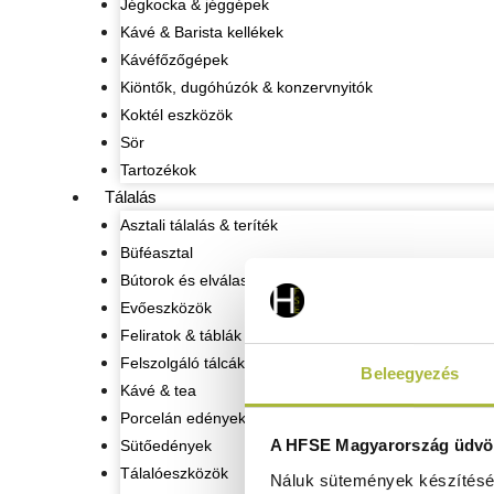
Jégkocka & jéggépek
Kávé & Barista kellékek
Kávéfőzőgépek
Kiöntők, dugóhúzók & konzervnyitók
Koktél eszközök
Sör
Tartozékok
Tálalás
Asztali tálalás & teríték
Büféasztal
Bútorok és elválasztó oszlopok
Evőeszközök
Feliratok & táblák
Felszolgáló tálcák
Beleegyezés
Kávé & tea
Porcelán edények
A HFSE Magyarország üdvöz
Sütőedények
Tálalóeszközök
Náluk sütemények készítéséh