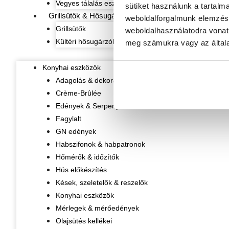
Vegyes tálalás eszközök
sütiket használunk a tartalm
Grillsütők & Hősugárzók
weboldalforgalmunk elemzésé
Grillsütők
weboldalhasználatodra vonat
Kültéri hősugárzók
meg számukra vagy az általa
Konyhai eszközök
Adagolás & dekorálás
Crème-Brûlée
Edények & Serpenyők
Fagylalt
GN edények
Habszifonok & habpatronok
Hőmérők & időzítők
Hús előkészítés
Kések, szeletelők & reszelők
Konyhai eszközök
Mérlegek & mérőedények
Olajsütés kellékei