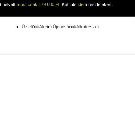
 helyett
most csak 179 000 Ft
. Kattints
ide
a részletekért.
Üzletünk
Akciók
Újdonságok
Alkatrészek