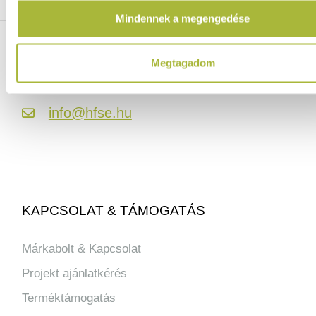
Több mint 2000 termék raktáron
Mindennek a megengedése
ELÉRHETŐSÉGEINK
Megtagadom
06 (1) 770 1100
info@hfse.hu
KAPCSOLAT & TÁMOGATÁS
Márkabolt & Kapcsolat
Projekt ajánlatkérés
Terméktámogatás