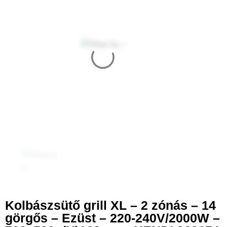
Kolbászsütő grill XL – 2 zónás – 14
görgős – Ezüst – 220-240V/2000W –