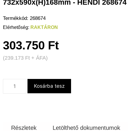
732x590x(H)168mm - HENDI 268674
Termékkód:
268674
RAKTÁRON
303.750
Ft
(
239.173
Ft
+ ÁFA)
Kosárba tesz
Részletek
Letölthető dokumentumok