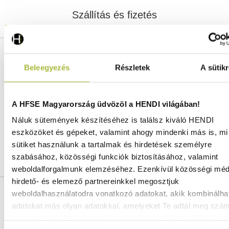
Szállítás és fizetés
Cikkszám:
268674
Szélesség:
732 mm
Beleegyezés
Részletek
A sütikr
Hosszúság:
590 mm
Magasság:
168 mm
Anyag:
Rozsdamentes acél
A HFSE Magyarország üdvözöl a HENDI világában!
Szín:
Ezüst
Náluk sütemények készítéséhez is találsz kiváló HENDI
Gyártó:
HENDI
eszközöket és gépeket, valamint ahogy mindenki más is, mi 
Vonalkód / GTIN azonosító:
8711369268674
sütiket használunk a tartalmak és hirdetések személyre
Vámtarifaszám:
84198180
szabásához, közösségi funkciók biztosításához, valamint
weboldalforgalmunk elemzéséhez. Ezenkívül közösségi méd
hirdető- és elemező partnereinkkel megosztjuk
weboldalhasználatodra vonatkozó adatokat, akik kombinálha
Ingyenes szállítás 25 000 Ft felett
adatokat más olyan adatokkal, amelyeket Te adtál meg szá
Szállítás akár 1 munkanapon belül
vagy az általad használt más szolgáltatásokból gyűjtöttek.
Mindig a legkedvezőbb HENDI árak