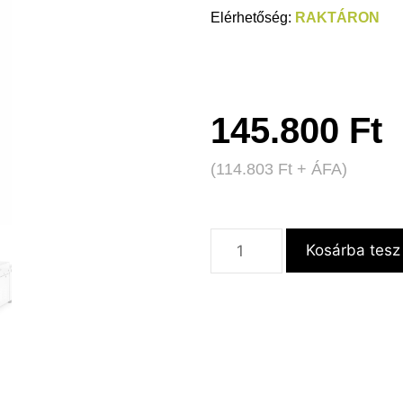
RAKTÁRON
145.800
Ft
(
114.803
Ft
+ ÁFA)
Kosárba tesz