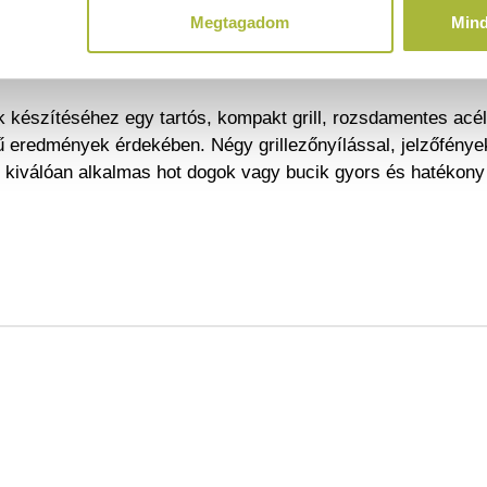
sít, és megakadályozza, hogy az egység elmozduljon használ
Megtagadom
Min
at közbeni véletlen elmozdulást.
 hatékony előkészítést biztosít a forgalmas időszakokban.
k készítéséhez egy tartós, kompakt grill, rozsdamentes acé
 eredmények érdekében. Négy grillezőnyílással, jelzőfények
 kiválóan alkalmas hot dogok vagy bucik gyors és hatékony