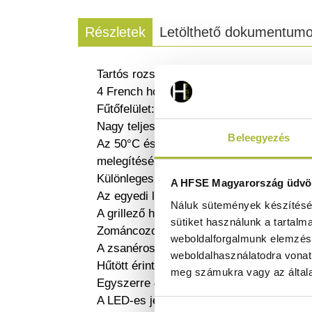
Részletek
Letölthető dokumentum
Tartós rozsdamentes acélból készült ház
4 French hot dog zsemle, paninis és csom
Fűtőfelület: 270 × 250 mm – 4 zsemle egy
Nagy teljesítményű fűtőelemek (220~240V
Beleegyezés
Az 50°C és 300°C közötti állítható hőmér
melegítéséhez és grillezéséhez.
Különleges alakú, zománcozott öntöttvas 
A HFSE Magyarország üdvöz
Az egyedi lemezkialakítás lehetővé teszi 
Náluk sütemények készítéséh
A grillező hatás javítja a pirított zsemlék
sütiket használunk a tartalm
Zománcozott felületének köszönhetően kön
weboldalforgalmunk elemzésé
A zsanéros fedél 90°-ig nyitható.
weboldalhasználatodra vonat
Hűtött érintésű fogantyúval van felszerel
meg számukra vagy az általa
Egyszerre 4 zsemle pirításához elegendő
A LED-es jelzőfények jelzik, ha a készü