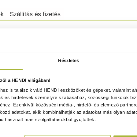
ok
Szállítás és fizetés
.
agoló gyors és egyenletes pirítására és grillezésére tervez
idejű elkészítését teszi lehetővé.
/1800 W) – gyors felfűtési idő.
Részletek
séklet-szabályozás (tárcsás skála 50°C-os lépésekben) optim
fűtőlapok – egyenletes pirítást és vizuálisan vonzó eredmén
öl a HENDI világában!
a különböző méretű zsemlék pirítását anélkül, hogy a folyama
ez is találsz kiváló HENDI eszközöket és gépeket, valamint ah
 megjelenését és ízét.
ak és hirdetések személyre szabásához, közösségi funkciók biz
nyen tisztítható, minimális karbantartás mellett is higiénik
hez. Ezenkívül közösségi média-, hirdető- és elemező partner
kozó adatokat, akik kombinálhatják az adatokat más olyan adato
ve.
d használt más szolgáltatásokból gyűjtöttek.
 hely.
lék be van kapcsolva és melegszik.