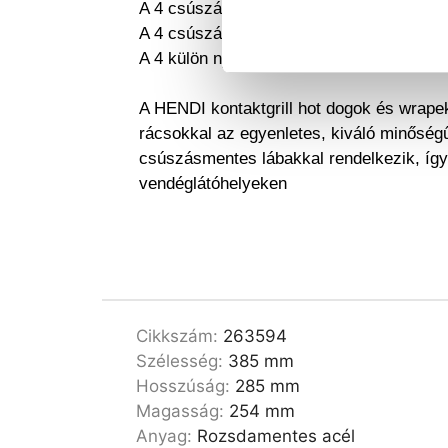
A 4 csúszásmentes láb stabilitást bizto
A 4 csúszásgátló láb csökkenti a használ
A 4 külön nyílás egyenletes grillezést és
A HENDI kontaktgrill hot dogok és wrape
rácsokkal az egyenletes, kiváló minőségű
csúszásmentes lábakkal rendelkezik, így
vendéglátóhelyeken
Cikkszám:
263594
Szélesség:
385 mm
Hosszúság:
285 mm
Magasság:
254 mm
Anyag:
Rozsdamentes acél