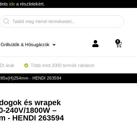
tints
ide
a részletekért.
0
Grillsütők & Hősugárzók
DI árak
Több mint 2000 termék raktáron
5x285x(H)254mm - HENDI 263594
t dogok és wrapek
20-240V/1800W –
m - HENDI 263594