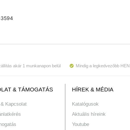
63594
állítás akár 1 munkanapon belül
Mindig a legkedvezőbb HEN
LAT & TÁMOGATÁS
HÍREK & MÉDIA
 & Kapcsolat
Katalógusok
ánlatkérés
Aktuális híreink
mogatás
Youtube