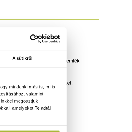
ve.
A sütikről
ális feltételeket biztosít a zsemlék
yt biztosítanak.
t során el kellene forgatni őket.
ogy mindenki más is, mi is
tosításához, valamint
us.
einkkel megosztjuk
kkal, amelyeket Te adtál