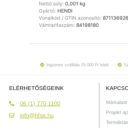
Nettó súly:
0,001 kg
Gyártó:
HENDI
Vonalkód / GTIN azonosító:
87113692
Vámtarifaszám:
84198180
Ingyenes szállítás 25 000 Ft felett
Sz
KAPCSO
ELÉRHETŐSÉGEINK
Márkabolt
06 (1) 770 1100
Projekt aj
info@hfse.hu
Terméktá