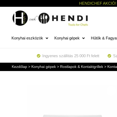
HENDICHEF AKCIÓ!
Konyhai eszközök
Konyhai gépek
Hűtők & Fagya
Ingyenes szállítás 25 000 Ft felett
Sz
Kezdőlap
>
Konyhai gépek
>
Rostlapok & Kontaktgrillek
> Konta