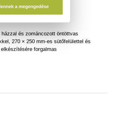
at közben.
dennek a megengedése
l házzal és zománcozott öntöttvas
kel, 270 × 250 mm-es sütőfelülettel és
 elkészítésére forgalmas