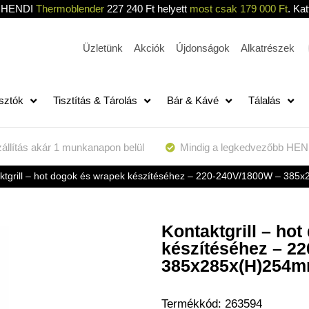
HENDI
Thermoblender
227 240 Ft helyett
most csak 179 000 Ft
. Kat
Üzletünk
Akciók
Újdonságok
Alkatrészek
sztók
Tisztítás & Tárolás
Bár & Kávé
Tálalás
állítás akár 1 munkanapon belül
Mindig a legkedvezőbb HEN
ktgrill – hot dogok és wrapek készítéséhez – 220-240V/1800W – 38
Kontaktgrill – ho
készítéséhez – 2
385x285x(H)254m
Termékkód:
263594