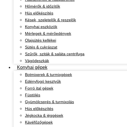
Hőmérők & időzítők
Hús előkészítés
Kések, szeletelők & reszelők
Konyhai eszközök
Mérlegek & mérőedények
Olajsütés kellékei
Sütés & cukrászat
Szűrők, sziták & saláta centrifuga
Vágódeszkák
Konyhai gépek
Botmixerek & turmixgépek
Edényfogó kesztyűk
Forró ital gépek
Füstölés
Gyümölcsprés & turmixolás
Hús előkészítés
Jégkocka & jéggépek
Kávéfőzőgépek