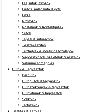
Olajsütők, fritőzök
Pirítós, palacsinta & gofri
Pizza
Rizsfőzők
Rostalpok & Kontaktgrillek
Sütők
Tepsik & sütőrácsok
Tésztakészítés
Tűzhelyek & indukciós főzőlapok
Vágóeszközök, szeletelők & reszelők
Vákuumcsomagolás
Hűtők & Fagyasztók
Bárhűtők
Hűtőpultok & fagyasztók
Hűtőszekrények & fagyasztók
Hűtővitrinek & fagyasztók
Sokkolók
Tartozékok
Tisztítás & Tárolás