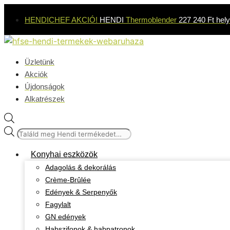
Kilépés
HENDICHEF AKCIÓ!
HENDI
Thermoblender
227 240 Ft hely
a
tartalomba
Üzletünk
Akciók
Újdonságok
Alkatrészek
Products
search
Konyhai eszközök
Adagolás & dekorálás
Crème-Brûlée
Edények & Serpenyők
Fagylalt
GN edények
Habszifonok & habpatronok