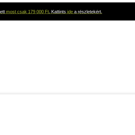
ett
most csak 179 000 Ft
. Kattints
ide
a részletekért.