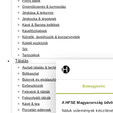
Forró italok
Gyümölcsprés & turmixolás
Jégkása & tejturmix
Jégkocka & jéggépek
Kávé & Barista kellékek
Kávéfőzőgépek
Kiöntők, dugóhúzók & konzervnyitók
Koktél eszközök
Sör
Tartozékok
Tálalás
Asztali tálalás & teríték
Büféasztal
Bútorok és elválasztó oszlopok
Evőeszközök
Beleegyezés
Feliratok & táblák
Felszolgáló tálcák
A HFSE Magyarország üdvöz
Kávé & tea
Porcelán edények
Náluk sütemények készítéséh