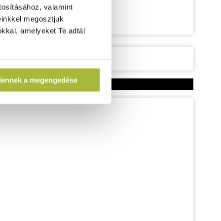
tosításához, valamint
einkkel megosztjuk
kkal, amelyeket Te adtál
dennek a megengedése