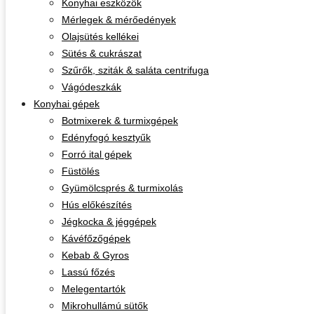
Konyhai eszközök
Mérlegek & mérőedények
Olajsütés kellékei
Sütés & cukrászat
Szűrők, sziták & saláta centrifuga
Vágódeszkák
Konyhai gépek
Botmixerek & turmixgépek
Edényfogó kesztyűk
Forró ital gépek
Füstölés
Gyümölcsprés & turmixolás
Hús előkészítés
Jégkocka & jéggépek
Kávéfőzőgépek
Kebab & Gyros
Lassú főzés
Melegentartók
Mikrohullámú sütők