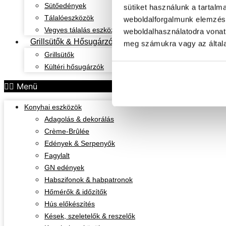
Sütőedények
sütiket használunk a tartalm
Tálalóeszközök
weboldalforgalmunk elemzésé
Vegyes tálalás eszközök
weboldalhasználatodra vonat
Grillsütők & Hősugárzók
meg számukra vagy az általa
Grillsütők
Kültéri hősugárzók
Menü
Konyhai eszközök
Adagolás & dekorálás
Crème-Brûlée
Edények & Serpenyők
Fagylalt
GN edények
Habszifonok & habpatronok
Hőmérők & időzítők
Hús előkészítés
Kések, szeletelők & reszelők