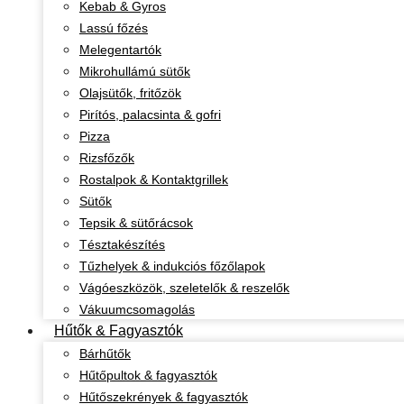
Kebab & Gyros
Lassú főzés
Melegentartók
Mikrohullámú sütők
Olajsütők, fritőzök
Pirítós, palacsinta & gofri
Pizza
Rizsfőzők
Rostalpok & Kontaktgrillek
Sütők
Tepsik & sütőrácsok
Tésztakészítés
Tűzhelyek & indukciós főzőlapok
Vágóeszközök, szeletelők & reszelők
Vákuumcsomagolás
Hűtők & Fagyasztók
Bárhűtők
Hűtőpultok & fagyasztók
Hűtőszekrények & fagyasztók