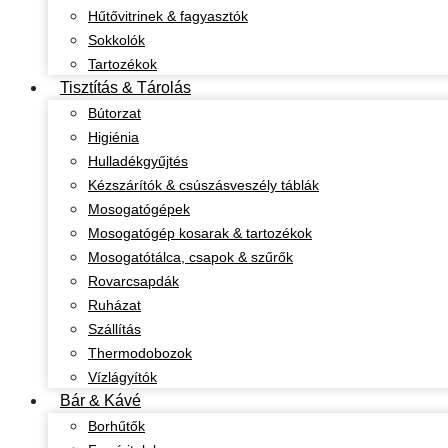
Hűtővitrinek & fagyasztók
Sokkolók
Tartozékok
Tisztítás & Tárolás
Bútorzat
Higiénia
Hulladékgyűjtés
Kézszárítók & csúszásveszély táblák
Mosogatógépek
Mosogatógép kosarak & tartozékok
Mosogatótálca, csapok & szűrők
Rovarcsapdák
Ruházat
Szállítás
Thermodobozok
Vízlágyítók
Bár & Kávé
Borhűtők