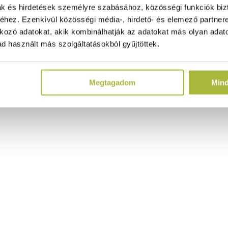
ak és hirdetések személyre szabásához, közösségi funkciók biz
hez. Ezenkívül közösségi média-, hirdető- és elemező partner
kozó adatokat, akik kombinálhatják az adatokat más olyan adato
d használt más szolgáltatásokból gyűjtöttek.
Megtagadom
Min