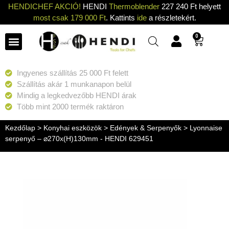
HENDICHEF AKCIÓ!
HENDI
Thermoblender
227 240 Ft helyett
most csak 179 000 Ft
. Kattints
ide
a részletekért.
0
Ingyenes szállítás 25 000 Ft felett
Szállítás akár 1 munkanapon belül
Mindig a legkedvezőbb HENDI árak
Több mint 2000 termék raktáron
Kezdőlap
>
Konyhai eszközök
>
Edények & Serpenyők
> Lyonnaise
serpenyő – ⌀270x(H)130mm - HENDI 629451