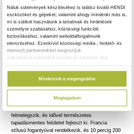
indukciót is.
Náluk sütemények készítéséhez is találsz kiváló HENDI
Francia stílusú markolat a kényelmes fogásért.
eszközöket és gépeket, valamint ahogy mindenki más is,
mi is sütiket használunk a tartalmak és hirdetések
Szénacélból készült.
személyre szabásához, közösségi funkciók
Ergonomikus karbonacélból készült fogantyú lógó
biztosításához, valamint weboldalforgalmunk
furattal.
elemzéséhez. Ezenkívül közösségi média-, hirdető- és
Különböző hőforrásokhoz, például indukciós,
elemező partnereinkkel megosztjuk
gáz-, elektromos és kerámia hőforrásokhoz
weboldalhasználatodra vonatkozó adatokat, akik
használható.
kombinálhatják az adatokat más olyan adatokkal,
Mosogatógépben nem mosható.
amelyeket Te adtál meg számukra vagy az általad
Kiváló hővezető képesség.
Mindennek a megengedése
használt más szolgáltatásokból gyűjtöttek.
Szilárd szerkezet, nagyon hosszú élettartam.
Megjegyzés: Használat előtt fűszerezni kell.
Megtagadom
A HENDI lyonnaise serpenyő alkalmas pirításra,
sütésre és párolásra. Könnyű, gyorsan
felmelegszik, és idővel természetes
tapadásmentes felületet fejleszt ki. Francia
stílusú fogantyúval rendelkezik, és 10 percig 200