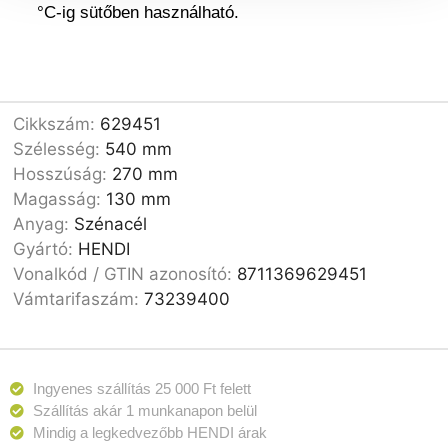
°C-ig sütőben használható.
Cikkszám:
629451
Szélesség:
540 mm
Hosszúság:
270 mm
Magasság:
130 mm
Anyag:
Szénacél
Gyártó:
HENDI
Vonalkód / GTIN azonosító:
8711369629451
Vámtarifaszám:
73239400
Ingyenes szállítás 25 000 Ft felett
Szállítás akár 1 munkanapon belül
Mindig a legkedvezőbb HENDI árak