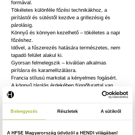
formával.
Tökéletes különféle főzési technikákhoz, a
pirítástól és sütéstől kezdve a grillezésig és
párolásig.
Könnyű és könnyen kezelhető – tökéletes a napi
főzéshez.
Idővel, a fűszerezés hatására természetes, nem
tapadó felület alakul ki.
Gyorsan felmelegszik – kiválóan alkalmas
pirításra és karamellizálásra.
Francia stílusú markolat a kényelmes fogásért.
A könnyű tárolás érdekében függőfurattal van
ellátva.
Legfeljebb 10 percig használható sütőben,
legfeljebb 200 °C hőmérsékleten.
Beleegyezés
Részletek
A sütikről
Gyorsan felmelegszik a precíz szabályozás és
pirítás érdekében.
Minden hőforrással kompatibilis, beleértve az
A HFSE Magyarország üdvözöl a HENDI világában!