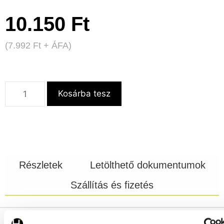
10.150
Ft
(
7.992
Ft
+ ÁFA)
Kosárba tesz
Részletek
Letölthető dokumentumok
Szállítás és fizetés
Cikkszám:
629468