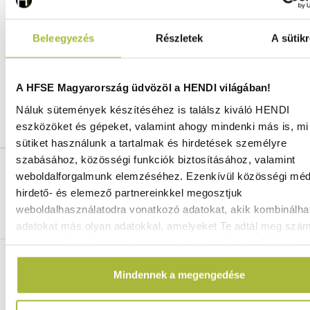
Szélesség:
550 mm
Hosszúság:
280 mm
Beleegyezés
Részletek
A sütikr
Magasság:
130 mm
Anyag:
Szénacél
Gyártó:
HENDI
A HFSE Magyarország üdvözöl a HENDI világában!
Vonalkód / GTIN azonosító:
8711369629468
Náluk sütemények készítéséhez is találsz kiváló HENDI
Vámtarifaszám:
73239400
eszközöket és gépeket, valamint ahogy mindenki más is, mi 
sütiket használunk a tartalmak és hirdetések személyre
szabásához, közösségi funkciók biztosításához, valamint
weboldalforgalmunk elemzéséhez. Ezenkívül közösségi méd
Ingyenes szállítás 25 000 Ft felett
Szállítás akár 1 munkanapon belül
hirdető- és elemező partnereinkkel megosztjuk
Mindig a legkedvezőbb HENDI árak
weboldalhasználatodra vonatkozó adatokat, akik kombinálha
Több mint 2000 termék raktáron
adatokat más olyan adatokkal, amelyeket Te adtál meg szá
vagy az általad használt más szolgáltatásokból gyűjtöttek.
ELÉRHETŐSÉGEINK
Mindennek a megengedése
06 (1) 770 1100