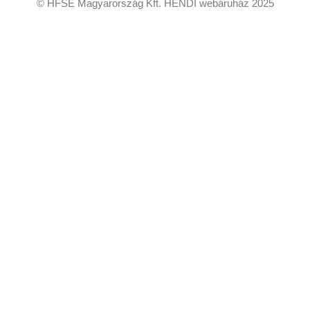
© HFSE Magyarország Kft. HENDI webáruház 2025