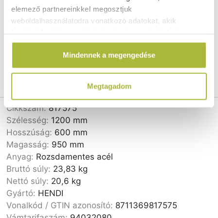
rozsdamentes acél lábakhoz, a magasságban
elemező partnereinkkel megosztjuk
állítható lábak pedig stabilitást biztosítanak
weboldalhasználatodra vonatkozó adatokat, akik
egyenetlen padlókon. A praktikus holtjátéknak
kombinálhatják az adatokat más olyan adatokkal,
köszönhetően ez a munkafelület a napi szintű
amelyeket Te adtál meg számukra vagy az általad
használatot is támogatja.
Mindennek a megengedése
használt más szolgáltatásokból gyűjtöttek.
Megtagadom
Cikkszám:
817575
Szélesség:
1200 mm
Hosszúság:
600 mm
Magasság:
950 mm
Anyag:
Rozsdamentes acél
Bruttó súly:
23,83 kg
Nettó súly:
20,6 kg
Gyártó:
HENDI
Vonalkód / GTIN azonosító:
8711369817575
Vámtarifaszám:
94032080