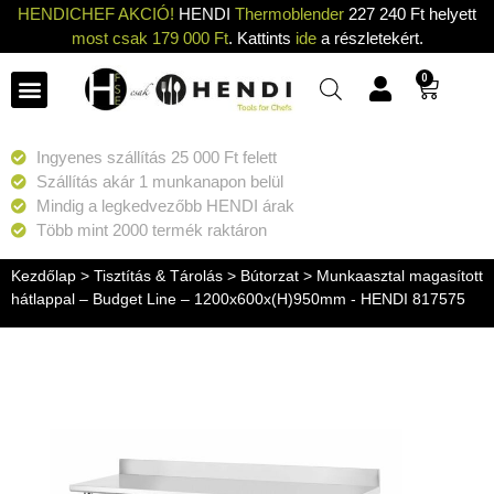
HENDICHEF AKCIÓ!
HENDI
Thermoblender
227 240 Ft helyett
most csak 179 000 Ft
. Kattints
ide
a részletekért.
0
Ingyenes szállítás 25 000 Ft felett
Szállítás akár 1 munkanapon belül
Mindig a legkedvezőbb HENDI árak
Több mint 2000 termék raktáron
Kezdőlap
>
Tisztítás & Tárolás
>
Bútorzat
> Munkaasztal magasított
hátlappal – Budget Line – 1200x600x(H)950mm - HENDI 817575