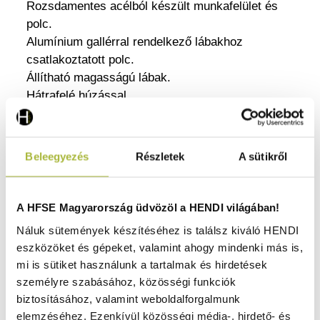
Rozsdamentes acélból készült munkafelület és
polc.
Alumínium gallérral rendelkező lábakhoz
csatlakoztatott polc.
Állítható magasságú lábak.
Hátrafelé húzással.
Terhelési kapacitás: 130 kg.
Mind az asztallap, mind a polctartó legfeljebb 130
kg-ig, erős és megbízható támogatást nyújtva a
Beleegyezés
Részletek
A sütikről
nehéz berendezéseknek vagy kellékeknek.
Az állítható magasságú lábak lehetővé teszik,
hogy a munkalap stabil maradjon.
A HFSE Magyarország üdvözöl a HENDI világában!
Náluk sütemények készítéséhez is találsz kiváló HENDI
A HENDI munkalap hátfalfelülettel tartós és
eszközöket és gépeket, valamint ahogy mindenki más is,
könnyen tisztítható felületet biztosít,
mi is sütiket használunk a tartalmak és hirdetések
rozsdamentes acél munkalap és polc, egyenként
személyre szabásához, közösségi funkciók
130 kg terhelhetőséggel. A polc alumíniumgallérok
biztosításához, valamint weboldalforgalmunk
segítségével biztonságosan csatlakozik a
elemzéséhez. Ezenkívül közösségi média-, hirdető- és