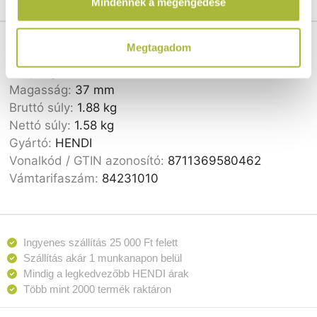
Mindennek a megengedése
használt más szolgáltatásokból gyűjtöttek.
Cikkszám:
580462
Megtagadom
Szélesség:
248 mm
Mélység:
298 mm
Magasság:
37 mm
Bruttó súly:
1.88 kg
Nettó súly:
1.58 kg
Gyártó:
HENDI
Vonalkód / GTIN azonosító:
8711369580462
Vámtarifaszám:
84231010
Ingyenes szállítás 25 000 Ft felett
Szállítás akár 1 munkanapon belül
Mindig a legkedvezőbb HENDI árak
Több mint 2000 termék raktáron