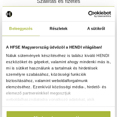
Szállítás és fizetés
Rozsdamentes acél mérleg.
Pontos mérés a fejlettnek köszönhetően
Beleegyezés
Részletek
A sütikről
technológia – 200 g-tól 200 kg-ig (440 font).
Pontosság: 10-50g / 0,02-0,1lb.
Leolvasás kg-ban vagy fontban.
A HFSE Magyarország üdvözöl a HENDI világában!
Tára funkció.
Náluk sütemények készítéséhez is találsz kiváló HENDI
Működés külön digitális kijelzőn keresztül, 4
eszközöket és gépeket, valamint ahogy mindenki más is,
gombbal.
mi is sütiket használunk a tartalmak és hirdetések
Energiatakarékos LCD kijelző akkumulátor
személyre szabásához, közösségi funkciók
töltésjelzővel.
biztosításához, valamint weboldalforgalmunk
Ujjlenyomat-álló bevonat.
elemzéséhez. Ezenkívül közösségi média-, hirdető- és
Tápellátás: 2 db AAA elem (tartozék).
elemező partnereinkkel megosztjuk
USB-C port – a készlet kábelt tartalmaz.
weboldalhasználatodra vonatkozó adatokat, akik
MEGJEGYZÉS: A tápegység nem tartozék.
kombinálhatják az adatokat más olyan adatokkal,
amelyeket Te adtál meg számukra vagy az általad