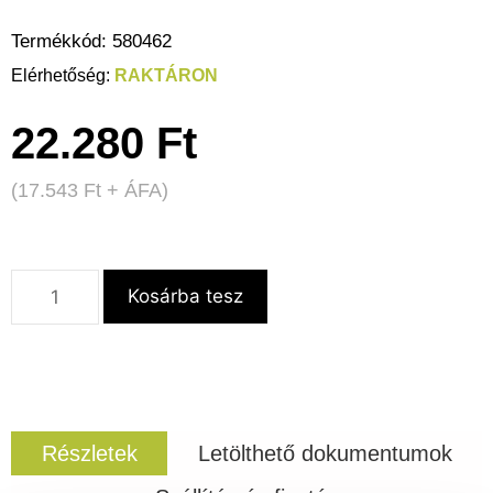
Termékkód:
580462
RAKTÁRON
22.280
Ft
(
17.543
Ft
+ ÁFA)
Kosárba tesz
Részletek
Letölthető dokumentumok