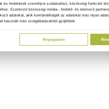
ak és hirdetések személyre szabásához, közösségi funkciók biz
hez. Ezenkívül közösségi média-, hirdető- és elemező partner
kozó adatokat, akik kombinálhatják az adatokat más olyan adato
d használt más szolgáltatásokból gyűjtöttek.
Megtagadom
Min