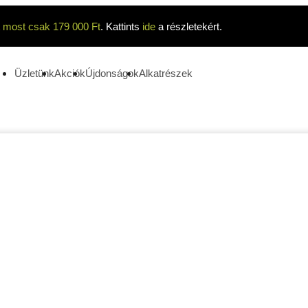
t
most csak 179 000 Ft
. Kattints
ide
a részletekért.
Üzletünk
Akciók
Újdonságok
Alkatrészek