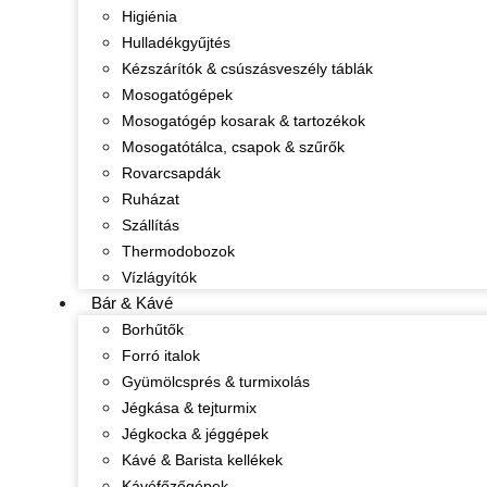
Higiénia
Hulladékgyűjtés
Kézszárítók & csúszásveszély táblák
Mosogatógépek
Mosogatógép kosarak & tartozékok
Mosogatótálca, csapok & szűrők
Rovarcsapdák
Ruházat
Szállítás
Thermodobozok
Vízlágyítók
Bár & Kávé
Borhűtők
Forró italok
Gyümölcsprés & turmixolás
Jégkása & tejturmix
Jégkocka & jéggépek
Kávé & Barista kellékek
Kávéfőzőgépek