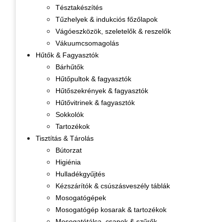
Tésztakészítés
Tűzhelyek & indukciós főzőlapok
Vágóeszközök, szeletelők & reszelők
Vákuumcsomagolás
Hűtők & Fagyasztók
Bárhűtők
Hűtőpultok & fagyasztók
Hűtőszekrények & fagyasztók
Hűtővitrinek & fagyasztók
Sokkolók
Tartozékok
Tisztítás & Tárolás
Bútorzat
Higiénia
Hulladékgyűjtés
Kézszárítók & csúszásveszély táblák
Mosogatógépek
Mosogatógép kosarak & tartozékok
Mosogatótálca, csapok & szűrők