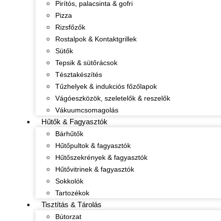
Pirítós, palacsinta & gofri
Pizza
Rizsfőzők
Rostalpok & Kontaktgrillek
Sütők
Tepsik & sütőrácsok
Tésztakészítés
Tűzhelyek & indukciós főzőlapok
Vágóeszközök, szeletelők & reszelők
Vákuumcsomagolás
Hűtők & Fagyasztók
Bárhűtők
Hűtőpultok & fagyasztók
Hűtőszekrények & fagyasztók
Hűtővitrinek & fagyasztók
Sokkolók
Tartozékok
Tisztítás & Tárolás
Bútorzat