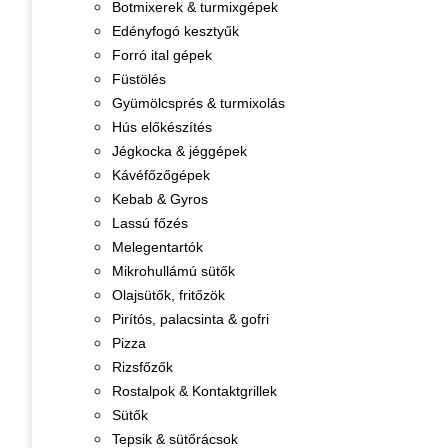
Botmixerek & turmixgépek
Edényfogó kesztyűk
Forró ital gépek
Füstölés
Gyümölcsprés & turmixolás
Hús előkészítés
Jégkocka & jéggépek
Kávéfőzőgépek
Kebab & Gyros
Lassú főzés
Melegentartók
Mikrohullámú sütők
Olajsütők, fritőzök
Pirítós, palacsinta & gofri
Pizza
Rizsfőzők
Rostalpok & Kontaktgrillek
Sütők
Tepsik & sütőrácsok