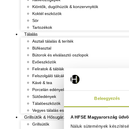
Kiöntők, dugóhúzók & konzervnyitók
Koktél eszközök
Sör
Tartozékok
Tálalás
Asztali tálalás & teríték
Büféasztal
Bútorok és elválasztó oszlopok
Evőeszközök
Feliratok & táblák
Felszolgáló tálcák
Kávé & tea
Porcelán edények
Sütőedények
Beleegyezés
Tálalóeszközök
Vegyes tálalás eszközök
A HFSE Magyarország üdvöz
Grillsütők & Hősugárzók
Grillsütők
Náluk sütemények készítéséh