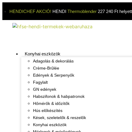
HENDICHEF AKCIÓ!
HENDI
Thermoblender
227 240 Ft helyet
Konyhai eszközök
Adagolás & dekorálás
Crème-Brûlée
Edények & Serpenyők
Fagylalt
GN edények
Habszifonok & habpatronok
Hőmérők & időzítők
Hús előkészítés
Kések, szeletelők & reszelők
Konyhai eszközök
Mérlegek & mérőedények