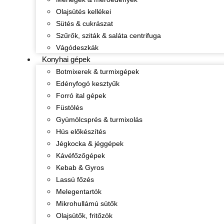
Olajsütés kellékei
Sütés & cukrászat
Szűrők, sziták & saláta centrifuga
Vágódeszkák
Konyhai gépek
Botmixerek & turmixgépek
Edényfogó kesztyűk
Forró ital gépek
Füstölés
Gyümölcsprés & turmixolás
Hús előkészítés
Jégkocka & jéggépek
Kávéfőzőgépek
Kebab & Gyros
Lassú főzés
Melegentartók
Mikrohullámú sütők
Olajsütők, fritőzök