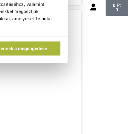
tosításához, valamint
0
Ft
0
einkkel megosztjuk
kkal, amelyeket Te adtál
dennek a megengedése