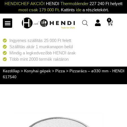
HENDICHEF AKCIÓ!
HENDI
Thermoblender
227 240 Ft helyett
most csak 179 000 Ft
. Kattints
ide
a részletekért.
0
Ingyenes szállítás 25 000 Ft felett
Szállítás akár 1 munkanapon belül
Mindig a legkedvezőbb HENDI árak
Több mint 2000 termék raktáron
Kezdőlap
>
Konyhai gépek
>
Pizza
> Pizzarács – ø330 mm - HENDI
617540