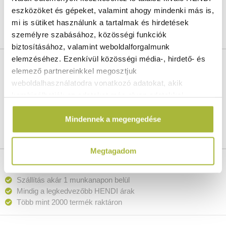
Egységes méretű pizzasütéshez.
eszközöket és gépeket, valamint ahogy mindenki más is,
mi is sütiket használunk a tartalmak és hirdetések
személyre szabásához, közösségi funkciók
biztosításához, valamint weboldalforgalmunk
elemzéséhez. Ezenkívül közösségi média-, hirdető- és
Cikkszám:
617540
elemező partnereinkkel megosztjuk
Bruttó súly:
0.12 kg
weboldalhasználatodra vonatkozó adatokat, akik
Nettó súly:
0.12 kg
kombinálhatják az adatokat más olyan adatokkal,
Gyártó:
HENDI
amelyeket Te adtál meg számukra vagy az általad
Vonalkód / GTIN azonosító:
8711369617540
Mindennek a megengedése
használt más szolgáltatásokból gyűjtöttek.
Vámtarifaszám:
76151080
Megtagadom
Ingyenes szállítás 25 000 Ft felett
Szállítás akár 1 munkanapon belül
Mindig a legkedvezőbb HENDI árak
Több mint 2000 termék raktáron