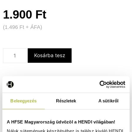
1.900
Ft
(
1.496
Ft
+ ÁFA)
Kosárba tesz
Részletek
Letölthető dokumentumok
Beleegyezés
Részletek
A sütikről
Szállítás és fizetés
A HFSE Magyarország üdvözöl a HENDI világában!
Alul dróthálóból.
Náluk sütemények készítéséhez is találsz kiváló HENDI