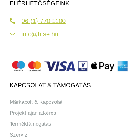
ELÉRHETŐSÉGEINK
06 (1) 770 1100
info@hfse.hu
KAPCSOLAT & TÁMOGATÁS
Márkabolt & Kapcsolat
Projekt ajánlatkérés
Terméktámogatás
Szerviz