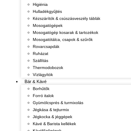
Higiénia
Hulladékgyűjtés
Kézszárítók & csúszásveszély táblák
Mosogatógépek
Mosogatógép kosarak & tartozékok
Mosogatótálca, csapok & szűrők
Rovarcsapdák
Ruházat
Szállítás
Thermodobozok
Vízlágyítók
Bár & Kávé
Borhűtők
Forró italok
Gyümölcsprés & turmixolás
Jégkása & tejturmix
Jégkocka & jéggépek
Kávé & Barista kellékek
Kávéfőzőgépek