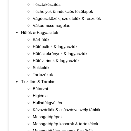
Tésztakészítés
Tűzhelyek & indukciós főzőlapok
Vágóeszközök, szeletelők & reszelők
Vákuumcsomagolás
Hűtők & Fagyasztók
Bárhűtők
Hűtőpultok & fagyasztók
Hűtőszekrények & fagyasztók
Hűtővitrinek & fagyasztók
Sokkolók
Tartozékok
Tisztítás & Tárolás
Bútorzat
Higiénia
Hulladékgyűjtés
Kézszárítók & csúszásveszély táblák
Mosogatógépek
Mosogatógép kosarak & tartozékok
Mosogatótálca, csapok & szűrők