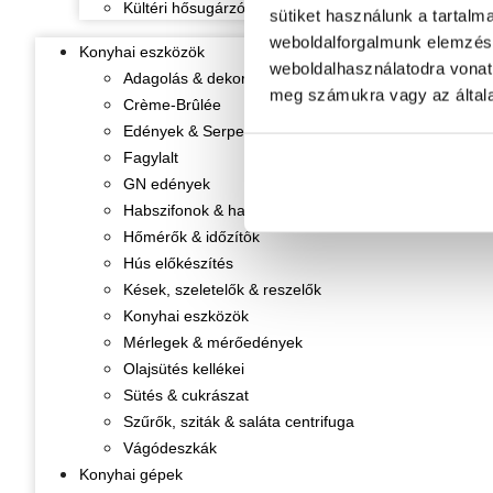
Kültéri hősugárzók
sütiket használunk a tartalm
weboldalforgalmunk elemzésé
Konyhai eszközök
weboldalhasználatodra vonat
Adagolás & dekorálás
meg számukra vagy az általa
Crème-Brûlée
Edények & Serpenyők
Fagylalt
GN edények
Habszifonok & habpatronok
Hőmérők & időzítők
Hús előkészítés
Kések, szeletelők & reszelők
Konyhai eszközök
Mérlegek & mérőedények
Olajsütés kellékei
Sütés & cukrászat
Szűrők, sziták & saláta centrifuga
Vágódeszkák
Konyhai gépek