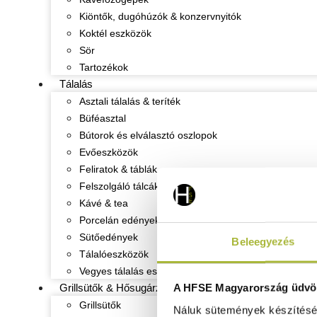
Kiöntők, dugóhúzók & konzervnyitók
Koktél eszközök
Sör
Tartozékok
Tálalás
Asztali tálalás & teríték
Büféasztal
Bútorok és elválasztó oszlopok
Evőeszközök
Feliratok & táblák
Felszolgáló tálcák
Kávé & tea
Porcelán edények
Sütőedények
Beleegyezés
Tálalóeszközök
Vegyes tálalás eszközök
A HFSE Magyarország üdvöz
Grillsütők & Hősugárzók
Grillsütők
Náluk sütemények készítéséh