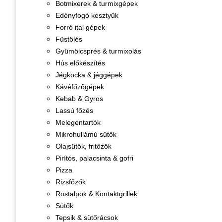
Botmixerek & turmixgépek
Edényfogó kesztyűk
Forró ital gépek
Füstölés
Gyümölcsprés & turmixolás
Hús előkészítés
Jégkocka & jéggépek
Kávéfőzőgépek
Kebab & Gyros
Lassú főzés
Melegentartók
Mikrohullámú sütők
Olajsütők, fritőzök
Pirítós, palacsinta & gofri
Pizza
Rizsfőzők
Rostalpok & Kontaktgrillek
Sütők
Tepsik & sütőrácsok