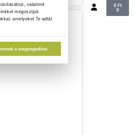
tosításához, valamint
0
Ft
0
einkkel megosztjuk
kkal, amelyeket Te adtál
dennek a megengedése