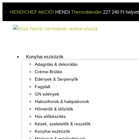
HENDICHEF AKCIÓ!
HENDI
Thermoblender
227 240 Ft helyet
Konyhai eszközök
Adagolás & dekorálás
Crème-Brûlée
Edények & Serpenyők
Fagylalt
GN edények
Habszifonok & habpatronok
Hőmérők & időzítők
Hús előkészítés
Kések, szeletelők & reszelők
Konyhai eszközök
Mérlegek & mérőedények