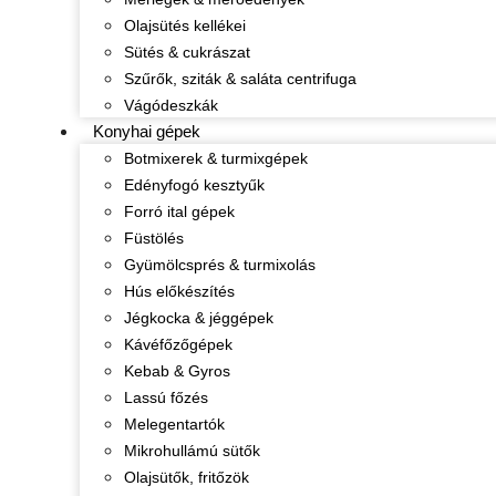
Olajsütés kellékei
Sütés & cukrászat
Szűrők, sziták & saláta centrifuga
Vágódeszkák
Konyhai gépek
Botmixerek & turmixgépek
Edényfogó kesztyűk
Forró ital gépek
Füstölés
Gyümölcsprés & turmixolás
Hús előkészítés
Jégkocka & jéggépek
Kávéfőzőgépek
Kebab & Gyros
Lassú főzés
Melegentartók
Mikrohullámú sütők
Olajsütők, fritőzök