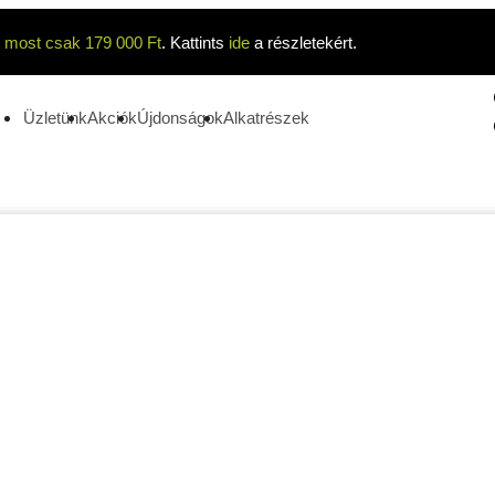
t
most csak 179 000 Ft
. Kattints
ide
a részletekért.
Üzletünk
Akciók
Újdonságok
Alkatrészek