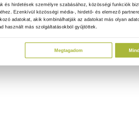
ak és hirdetések személyre szabásához, közösségi funkciók biz
hez. Ezenkívül közösségi média-, hirdető- és elemező partner
kozó adatokat, akik kombinálhatják az adatokat más olyan adato
d használt más szolgáltatásokból gyűjtöttek.
Megtagadom
Min