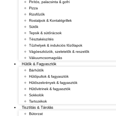
Pirítós, palacsinta & gofri
Pizza
Rizsfőzők
Rostalpok & Kontaktgrillek
Sütők
Tepsik & sütőrácsok
Tésztakészítés
Tűzhelyek & indukciós főzőlapok
Vágóeszközök, szeletelők & reszelők
Vákuumcsomagolás
Hűtők & Fagyasztók
Bárhűtők
Hűtőpultok & fagyasztók
Hűtőszekrények & fagyasztók
Hűtővitrinek & fagyasztók
Sokkolók
Tartozékok
Tisztítás & Tárolás
Bútorzat