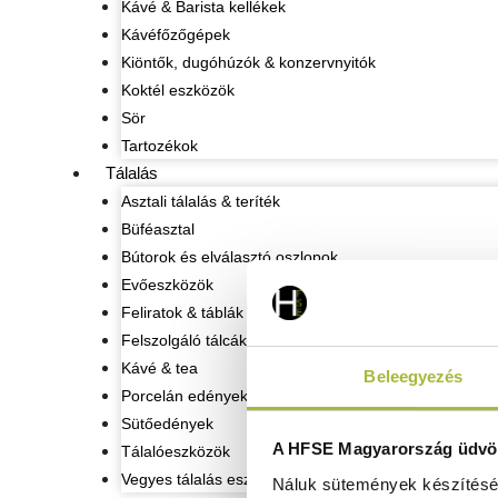
Kávé & Barista kellékek
Kávéfőzőgépek
Kiöntők, dugóhúzók & konzervnyitók
Koktél eszközök
Sör
Tartozékok
Tálalás
Asztali tálalás & teríték
Büféasztal
Bútorok és elválasztó oszlopok
Evőeszközök
Feliratok & táblák
Felszolgáló tálcák
Kávé & tea
Beleegyezés
Porcelán edények
Sütőedények
A HFSE Magyarország üdvöz
Tálalóeszközök
Vegyes tálalás eszközök
Náluk sütemények készítéséh