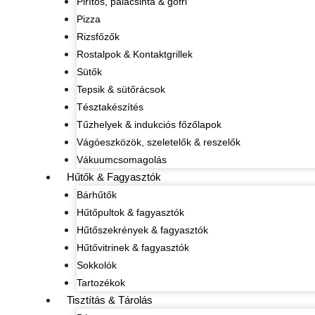
Pirítós, palacsinta & gofri
Pizza
Rizsfőzők
Rostalpok & Kontaktgrillek
Sütők
Tepsik & sütőrácsok
Tésztakészítés
Tűzhelyek & indukciós főzőlapok
Vágóeszközök, szeletelők & reszelők
Vákuumcsomagolás
Hűtők & Fagyasztók
Bárhűtők
Hűtőpultok & fagyasztók
Hűtőszekrények & fagyasztók
Hűtővitrinek & fagyasztók
Sokkolók
Tartozékok
Tisztítás & Tárolás