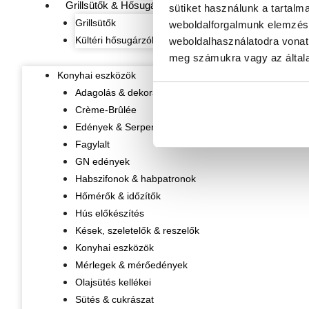
Grillsütők & Hősugárzók
sütiket használunk a tartalm
Grillsütők
weboldalforgalmunk elemzésé
Kültéri hősugárzók
weboldalhasználatodra vonat
meg számukra vagy az általa
Konyhai eszközök
Adagolás & dekorálás
Crème-Brûlée
Edények & Serpenyők
Fagylalt
GN edények
Habszifonok & habpatronok
Hőmérők & időzítők
Hús előkészítés
Kések, szeletelők & reszelők
Konyhai eszközök
Mérlegek & mérőedények
Olajsütés kellékei
Sütés & cukrászat