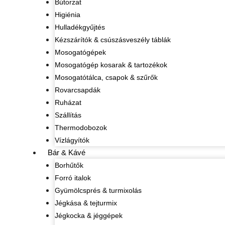
Bútorzat
Higiénia
Hulladékgyűjtés
Kézszárítók & csúszásveszély táblák
Mosogatógépek
Mosogatógép kosarak & tartozékok
Mosogatótálca, csapok & szűrők
Rovarcsapdák
Ruházat
Szállítás
Thermodobozok
Vízlágyítók
Bár & Kávé
Borhűtők
Forró italok
Gyümölcsprés & turmixolás
Jégkása & tejturmix
Jégkocka & jéggépek