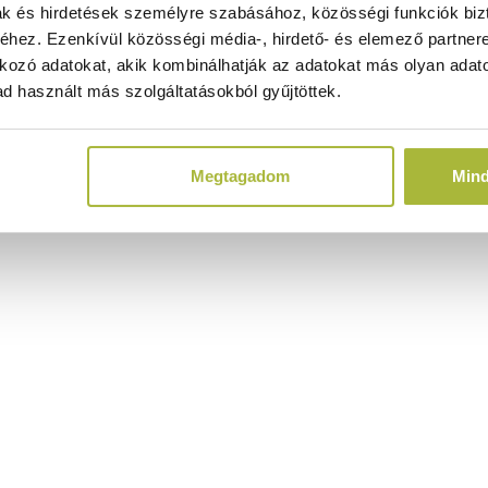
ak és hirdetések személyre szabásához, közösségi funkciók biz
hez. Ezenkívül közösségi média-, hirdető- és elemező partner
kozó adatokat, akik kombinálhatják az adatokat más olyan adato
d használt más szolgáltatásokból gyűjtöttek.
Megtagadom
Min