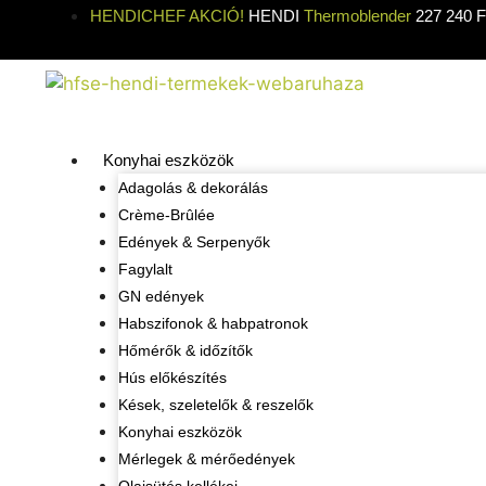
HENDICHEF AKCIÓ!
HENDI
Thermoblender
227 240 Ft
Konyhai eszközök
Adagolás & dekorálás
Crème-Brûlée
Edények & Serpenyők
Fagylalt
GN edények
Habszifonok & habpatronok
Hőmérők & időzítők
Hús előkészítés
Kések, szeletelők & reszelők
Konyhai eszközök
Mérlegek & mérőedények