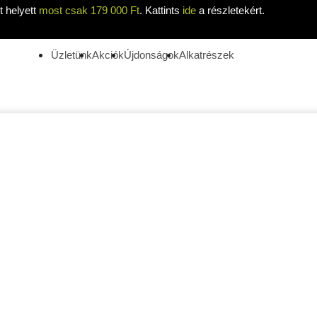
 helyett
most csak 179 000 Ft
. Kattints
ide
a részletekért.
Üzletünk
Akciók
Újdonságok
Alkatrészek