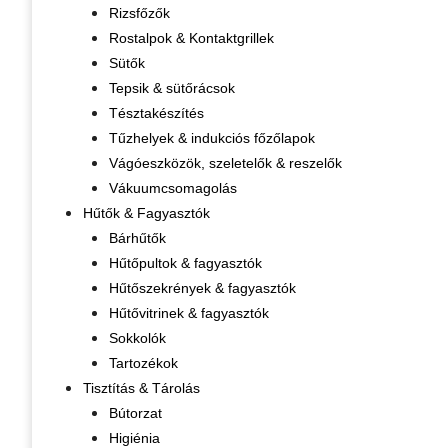
Rizsfőzők
Rostalpok & Kontaktgrillek
Sütők
Tepsik & sütőrácsok
Tésztakészítés
Tűzhelyek & indukciós főzőlapok
Vágóeszközök, szeletelők & reszelők
Vákuumcsomagolás
Hűtők & Fagyasztók
Bárhűtők
Hűtőpultok & fagyasztók
Hűtőszekrények & fagyasztók
Hűtővitrinek & fagyasztók
Sokkolók
Tartozékok
Tisztítás & Tárolás
Bútorzat
Higiénia