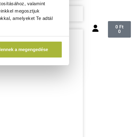
tosításához, valamint
einkkel megosztjuk
kkal, amelyeket Te adtál
0
Ft
0
dennek a megengedése