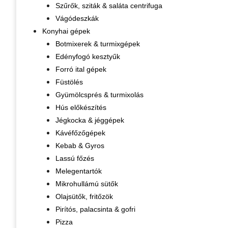
Szűrők, sziták & saláta centrifuga
Vágódeszkák
Konyhai gépek
Botmixerek & turmixgépek
Edényfogó kesztyűk
Forró ital gépek
Füstölés
Gyümölcsprés & turmixolás
Hús előkészítés
Jégkocka & jéggépek
Kávéfőzőgépek
Kebab & Gyros
Lassú főzés
Melegentartók
Mikrohullámú sütők
Olajsütők, fritőzök
Pirítós, palacsinta & gofri
Pizza