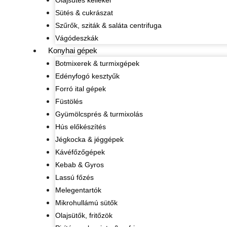
Olajsütés kellékei
Sütés & cukrászat
Szűrők, sziták & saláta centrifuga
Vágódeszkák
Konyhai gépek
Botmixerek & turmixgépek
Edényfogó kesztyűk
Forró ital gépek
Füstölés
Gyümölcsprés & turmixolás
Hús előkészítés
Jégkocka & jéggépek
Kávéfőzőgépek
Kebab & Gyros
Lassú főzés
Melegentartók
Mikrohullámú sütők
Olajsütők, fritőzök