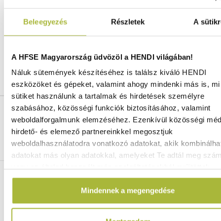
Magasság:
25 mm
Bruttó súly:
0.02 kg
Beleegyezés
Részletek
A sütikr
Nettó súly:
0.02 kg
Gyártó:
HENDI
A HFSE Magyarország üdvözöl a HENDI világában!
Vonalkód / GTIN azonosító:
8711369561492
Vámtarifaszám:
39241000
Náluk sütemények készítéséhez is találsz kiváló HENDI
eszközöket és gépeket, valamint ahogy mindenki más is, mi 
sütiket használunk a tartalmak és hirdetések személyre
szabásához, közösségi funkciók biztosításához, valamint
Ingyenes szállítás 25 000 Ft felett
weboldalforgalmunk elemzéséhez. Ezenkívül közösségi méd
Szállítás akár 1 munkanapon belül
hirdető- és elemező partnereinkkel megosztjuk
Mindig a legkedvezőbb HENDI árak
weboldalhasználatodra vonatkozó adatokat, akik kombinálha
Több mint 2000 termék raktáron
adatokat más olyan adatokkal, amelyeket Te adtál meg szá
vagy az általad használt más szolgáltatásokból gyűjtöttek.
ELÉRHETŐSÉGEINK
Mindennek a megengedése
06 (1) 770 1100