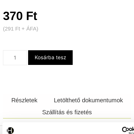
370
Ft
(
291
Ft
+ ÁFA)
Kosárba tesz
Részletek
Letölthető dokumentumok
Szállítás és fizetés
Cikkszám:
561492