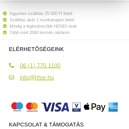
Ingyenes szállítás 25 000 Ft felett
Szállítás akár 1 munkanapon belül
Mindig a legkedvezőbb HENDI árak
Több mint 2000 termék raktáron
ELÉRHETŐSÉGEINK
06 (1) 770 1100
info@hfse.hu
KAPCSOLAT & TÁMOGATÁS