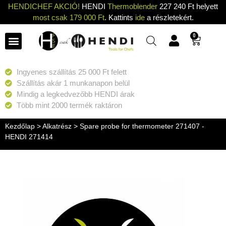
HENDICHEF AKCIÓ!
HENDI
Thermoblender
227 240 Ft helyett
most csak 179 000 Ft
. Kattints
ide
a részletekért.
0
Ingyenes szállítás 25 000 Ft felett
Szállítás akár 1 munkanapon belül
Mindig a legkedvezőbb HENDI árak
Több mint 2000 termék raktáron
Kezdőlap
>
Alkatrész
> Spare probe for thermometer 271407 -
HENDI 271414