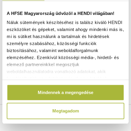
HENDI termékadatlapokon letölthetők. Ha
segítségre van szükséged kérjük keress minket
A HFSE Magyarország üdvözöl a HENDI világában!
elérhetőségeinken, ahol szívesen állunk
Náluk sütemények készítéséhez is találsz kiváló HENDI
rendelkezésedre! HENDI alkatrészeket
eszközöket és gépeket, valamint ahogy mindenki más is,
rendelésre szolgálunk ki, jellemzően 5-8
mi is sütiket használunk a tartalmak és hirdetések
munkanap szállítási idővel. Felhívjuk figyelmedet,
személyre szabásához, közösségi funkciók
hogy HENDI alkatrészeket nem veszünk vissza,
biztosításához, valamint weboldalforgalmunk
nem cserélünk és nem tesszük levásárolhatóvá
elemzéséhez. Ezenkívül közösségi média-, hirdető- és
ellenértéküket, így ha bizonytalan vagy
elemező partnereinkkel megosztjuk
mindenképpen egyeztess rendelés előtt szerviz
weboldalhasználatodra vonatkozó adatokat, akik
szakemberrel.
kombinálhatják az adatokat más olyan adatokkal,
amelyeket Te adtál meg számukra vagy az általad
Mindennek a megengedése
használt más szolgáltatásokból gyűjtöttek.
Gyártói cikkszám:
271414
Megtagadom
Gyártó:
HENDI