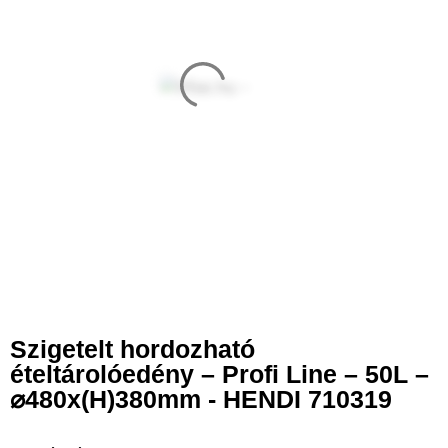
Szigetelt hordozható
ételtárolóedény – Profi Line – 50L –
⌀480x(H)380mm - HENDI 710319