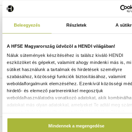
Cikkszám:
710319
Magasság:
380 mm
Beleegyezés
Részletek
A sütikr
Anyag:
Rozsdamentes acél
Bruttó súly:
14,42 kg
Nettó súly:
13,05 kg
A HFSE Magyarország üdvözöl a HENDI világában!
Gyártó:
HENDI
Náluk sütemények készítéséhez is találsz kiváló HENDI
Vonalkód / GTIN azonosító:
8711369710319
eszközöket és gépeket, valamint ahogy mindenki más is, mi 
Vámtarifaszám:
96170000
sütiket használunk a tartalmak és hirdetések személyre
szabásához, közösségi funkciók biztosításához, valamint
weboldalforgalmunk elemzéséhez. Ezenkívül közösségi méd
Ingyenes szállítás 25 000 Ft felett
hirdető- és elemező partnereinkkel megosztjuk
Szállítás akár 1 munkanapon belül
weboldalhasználatodra vonatkozó adatokat, akik kombinálha
Mindig a legkedvezőbb HENDI árak
adatokat más olyan adatokkal, amelyeket Te adtál meg szá
Több mint 2000 termék raktáron
vagy az általad használt más szolgáltatásokból gyűjtöttek.
Mindennek a megengedése
ELÉRHETŐSÉGEINK