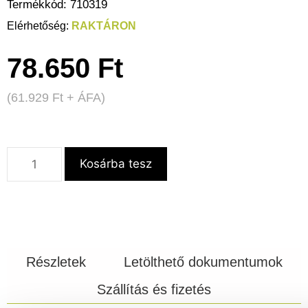
Termékkód:
710319
RAKTÁRON
78.650
Ft
(
61.929
Ft
+ ÁFA)
Kosárba tesz
Részletek
Letölthető dokumentumok
Szállítás és fizetés