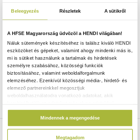
Szállítás és fizetés
Beleegyezés
Részletek
A sütikről
Sokféle italhoz használható, a gyümölcslevektől a
forró teákig.
A HFSE Magyarország üdvözöl a HENDI világában!
Mosogatógépben is tisztítható – könnyen
Náluk sütemények készítéséhez is találsz kiváló HENDI
tisztítható.
eszközöket és gépeket, valamint ahogy mindenki más is,
mi is sütiket használunk a tartalmak és hirdetések
A HENDI Glass kancsó sokoldalú választás
személyre szabásához, közösségi funkciók
meleg és hideg italok felszolgálásához egyaránt.
biztosításához, valamint weboldalforgalmunk
Tartós üvegből készült, mosogatógépben
elemzéséhez. Ezenkívül közösségi média-, hirdető- és
tisztítható, praktikus és elegáns megoldást kínál
elemező partnereinkkel megosztjuk
a mindennapi használatra.
weboldalhasználatodra vonatkozó adatokat, akik
kombinálhatják az adatokat más olyan adatokkal,
amelyeket Te adtál meg számukra vagy az általad
Mindennek a megengedése
használt más szolgáltatásokból gyűjtöttek.
Cikkszám:
424469
Magasság:
141 mm
Megtagadom