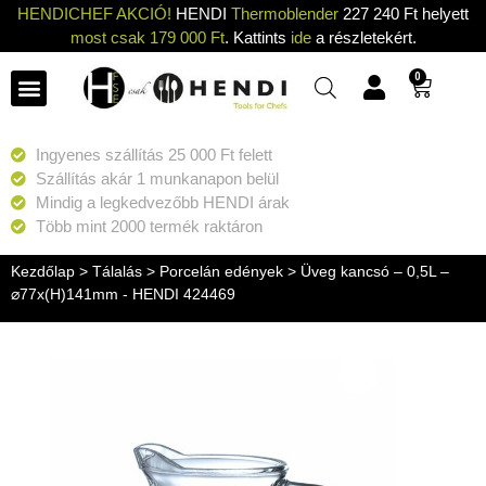
HENDICHEF AKCIÓ!
HENDI
Thermoblender
227 240 Ft helyett
most csak 179 000 Ft
. Kattints
ide
a részletekért.
0
Ingyenes szállítás 25 000 Ft felett
Szállítás akár 1 munkanapon belül
Mindig a legkedvezőbb HENDI árak
Több mint 2000 termék raktáron
Kezdőlap
>
Tálalás
>
Porcelán edények
> Üveg kancsó – 0,5L –
⌀77x(H)141mm - HENDI 424469