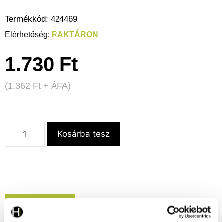
Termékkód:
424469
RAKTÁRON
1.730
Ft
(
1.362
Ft
+ ÁFA)
Kosárba tesz
Részletek
Letölthető dokumentumok