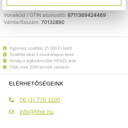
Anyag:
Egyrétegű üveg
Gyártó:
HENDI
Vonalkód / GTIN azonosító:
8711369424469
Vámtarifaszám:
70132890
Ingyenes szállítás 25 000 Ft felett
Szállítás akár 1 munkanapon belül
Mindig a legkedvezőbb HENDI árak
Több mint 2000 termék raktáron
ELÉRHETŐSÉGEINK
06 (1) 770 1100
info@hfse.hu