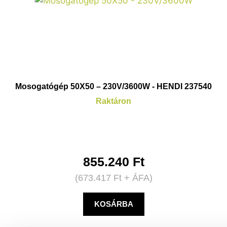
Mosogatógép 50X50 – 230V/3600W - HENDI 237540
Raktáron
855.240
Ft
(
673.417
Ft
+ ÁFA)
KOSÁRBA