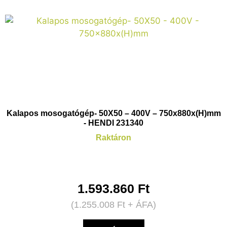
Kalapos mosogatógép- 50X50 – 400V – 750x880x(H)mm
- HENDI 231340
Raktáron
1.593.860
Ft
(
1.255.008
Ft
+ ÁFA)