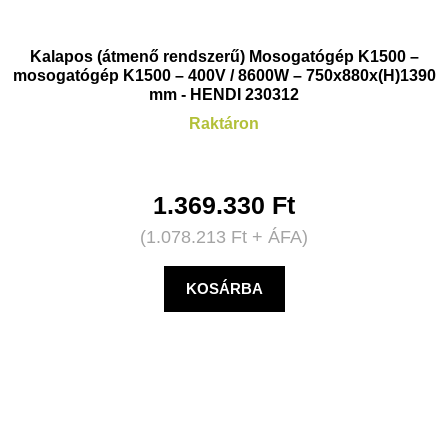
Kalapos (átmenő rendszerű) Mosogatógép K1500 –
mosogatógép K1500 – 400V / 8600W – 750x880x(H)1390
mm - HENDI 230312
Raktáron
1.369.330
Ft
(
1.078.213
Ft
+ ÁFA)
KOSÁRBA