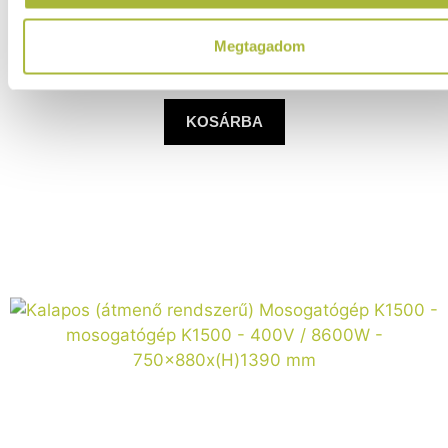
1.288.630
Ft
Megtagadom
(
1.014.669
Ft
+ ÁFA)
KOSÁRBA