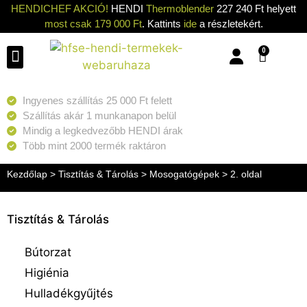
HENDICHEF AKCIÓ!
HENDI
Thermoblender
227 240 Ft helyett
most csak 179 000 Ft
. Kattints
ide
a részletekért.
0
Konyhai eszközök
Konyhai gépek
Hűtők & Fagyasztók
Tisztítás & Tárolás
Grillsütők & Hősugárzók
Ingyenes szállítás 25 000 Ft felett
Szállítás akár 1 munkanapon belül
Mindig a legkedvezőbb HENDI árak
Több mint 2000 termék raktáron
Kezdőlap
>
Tisztítás & Tárolás
>
Mosogatógépek
> 2. oldal
Tisztítás & Tárolás
Bútorzat
Higiénia
Hulladékgyűjtés