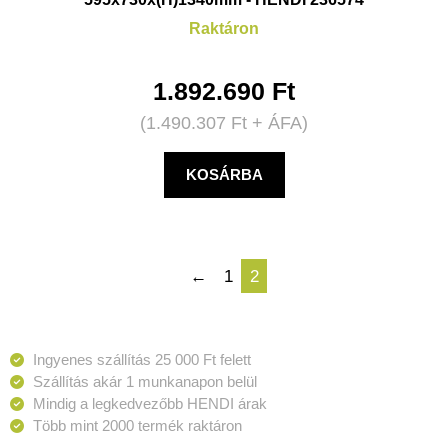
Raktáron
1.892.690
Ft
(
1.490.307
Ft
+ ÁFA)
KOSÁRBA
←
1
2
Ingyenes szállítás 25 000 Ft felett
Szállítás akár 1 munkanapon belül
Mindig a legkedvezőbb HENDI árak
Több mint 2000 termék raktáron