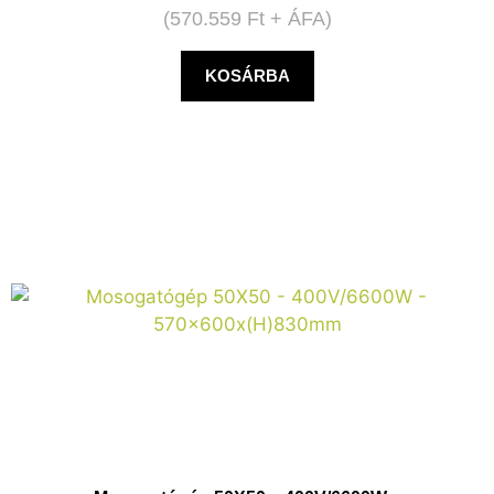
(
570.559
Ft
+ ÁFA)
KOSÁRBA