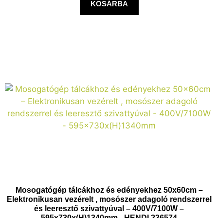
KOSÁRBA
Mosogatógép tálcákhoz és edényekhez 50x60cm –
Elektronikusan vezérelt , mosószer adagoló rendszerrel
és leeresztő szivattyúval – 400V/7100W –
595x730x(H)1340mm - HENDI 236574