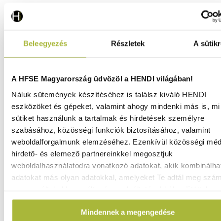
Beleegyezés
Részletek
A sütikr
A HFSE Magyarország üdvözöl a HENDI világában!
Náluk sütemények készítéséhez is találsz kiváló HENDI
eszközöket és gépeket, valamint ahogy mindenki más is, mi 
sütiket használunk a tartalmak és hirdetések személyre
szabásához, közösségi funkciók biztosításához, valamint
weboldalforgalmunk elemzéséhez. Ezenkívül közösségi méd
hirdető- és elemező partnereinkkel megosztjuk
weboldalhasználatodra vonatkozó adatokat, akik kombinálha
Kalapos (átmenő rendszerű) Mosogatógép K1500 –
mosogatószer adagoló szivattyúval – 400V / 8600W –
adatokat más olyan adatokkal, amelyeket Te adtál meg szá
750x880x(H)1390 mm - HENDI 233061
vagy az általad használt más szolgáltatásokból gyűjtöttek.
Raktáron
Mindennek a megengedése