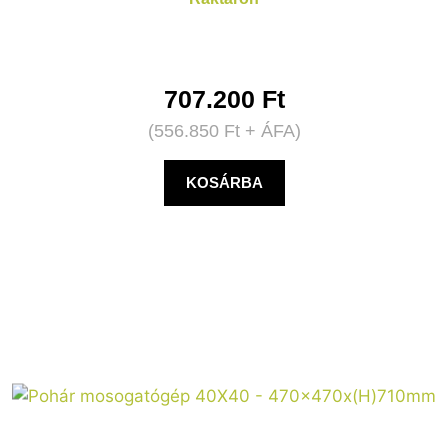
707.200
Ft
(
556.850
Ft
+ ÁFA)
KOSÁRBA