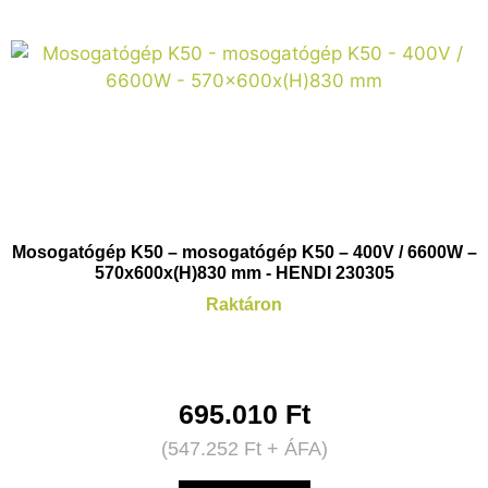
Mosogatógép K50 – mosogatógép K50 – 400V / 6600W –
570x600x(H)830 mm - HENDI 230305
Raktáron
695.010
Ft
(
547.252
Ft
+ ÁFA)