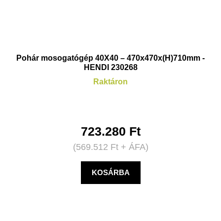
Pohár mosogatógép 40X40 – 470x470x(H)710mm -
HENDI 230268
Raktáron
723.280
Ft
(
569.512
Ft
+ ÁFA)
KOSÁRBA