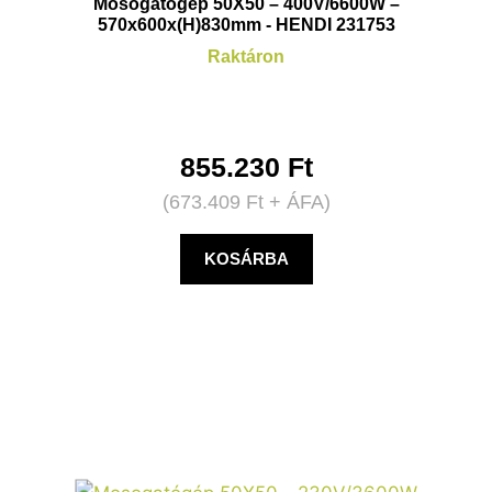
Mosogatógép 50X50 – 400V/6600W –
570x600x(H)830mm - HENDI 231753
Raktáron
855.230
Ft
(
673.409
Ft
+ ÁFA)
KOSÁRBA