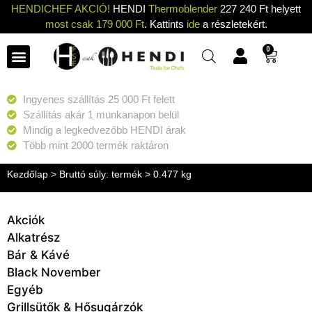
HENDICHEF AKCIÓ!
HENDI
Thermoblender
227 240 Ft helyett
most csak 179 000 Ft
. Kattints
ide
a részletekért.
0
Ingyenes szállítás 25 000 Ft felett
Szállítás akár 1 munkanapon belül
Mindig a legkedvezőbb HENDI árak
Több mint 2000 termék raktáron
Kezdőlap
> Bruttó súly: termék > 0.477 kg
Akciók
Alkatrész
Bár & Kávé
Black November
Egyéb
Grillsütők & Hősugárzók