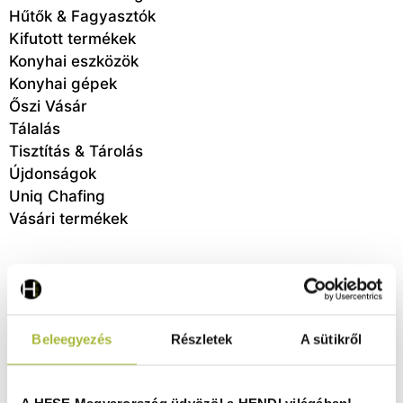
Hűtők & Fagyasztók
Kifutott termékek
Konyhai eszközök
Konyhai gépek
Őszi Vásár
Tálalás
Tisztítás & Tárolás
Újdonságok
Uniq Chafing
Vásári termékek
Nincs keresési találat.
Beleegyezés
Részletek
A sütikről
Ingyenes szállítás 25 000 Ft felett
Szállítás akár 1 munkanapon belül
A HFSE Magyarország üdvözöl a HENDI világában!