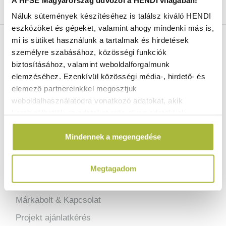
Mindig a legkedvezőbb HENDI árak
Több mint 2000 termék raktáron
Náluk sütemények készítéséhez is találsz kiváló HENDI
eszközöket és gépeket, valamint ahogy mindenki más is,
ELÉRHETŐSÉGEINK
mi is sütiket használunk a tartalmak és hirdetések
személyre szabásához, közösségi funkciók
biztosításához, valamint weboldalforgalmunk
06 (1) 770 1100
elemzéséhez. Ezenkívül közösségi média-, hirdető- és
elemező partnereinkkel megosztjuk
info@hfse.hu
weboldalhasználatodra vonatkozó adatokat, akik
kombinálhatják az adatokat más olyan adatokkal,
amelyeket Te adtál meg számukra vagy az általad
Mindennek a megengedése
használt más szolgáltatásokból gyűjtöttek.
Megtagadom
KAPCSOLAT & TÁMOGATÁS
Márkabolt & Kapcsolat
Projekt ajánlatkérés