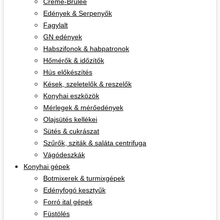
Crème-Brûlée
Edények & Serpenyők
Fagylalt
GN edények
Habszifonok & habpatronok
Hőmérők & időzítők
Hús előkészítés
Kések, szeletelők & reszelők
Konyhai eszközök
Mérlegek & mérőedények
Olajsütés kellékei
Sütés & cukrászat
Szűrők, sziták & saláta centrifuga
Vágódeszkák
Konyhai gépek
Botmixerek & turmixgépek
Edényfogó kesztyűk
Forró ital gépek
Füstölés