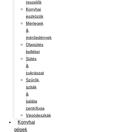
reszelők
Konyhai
eszközök
Mérlegek
&
mérőedények
Olajsütés
kellékei
Sütés
&
cukrászat
Szűrők,
sziták
&
saláta
centrifuga
Vágódeszkák
Konyhai
gépek