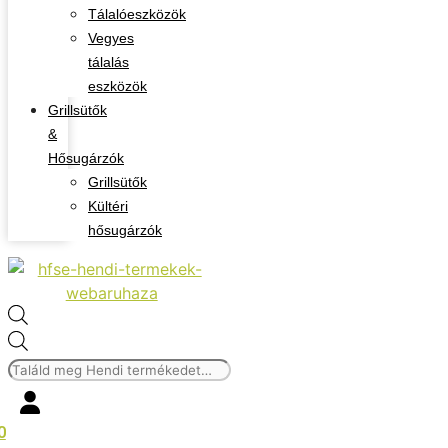
Tálalóeszközök
Vegyes
tálalás
eszközök
Grillsütők
&
Hősugárzók
Grillsütők
Kültéri
hősugárzók
Products
search
0