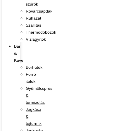
szűrők
Rovarcsapdák
Ruházat
Szállítás
Thermodobozok
Vízlágyítók
Bár
&
Kávé
Borhűtők
Forró
italok
Gyümölcsprés
&
turmixolás
Jégkása
&
tejturmix
Jégkocka