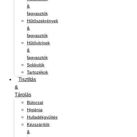
&
fagyasztók
Hűtőszekrények
&
fagyasztók
Hűtővitrinek
&
fagyasztók
Sokkolók
Tartozékok
Tisztítás
&
Tárolás
Bútorzat
Higiénia
Hulladékgyűjtés
Kézszárítók
&