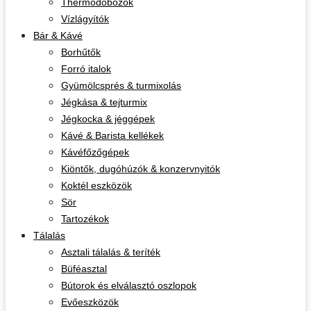
Thermodobozok
Vízlágyítók
Bár & Kávé
Borhűtők
Forró italok
Gyümölcsprés & turmixolás
Jégkása & tejturmix
Jégkocka & jéggépek
Kávé & Barista kellékek
Kávéfőzőgépek
Kiöntők, dugóhúzók & konzervnyitók
Koktél eszközök
Sör
Tartozékok
Tálalás
Asztali tálalás & teríték
Büféasztal
Bútorok és elválasztó oszlopok
Evőeszközök