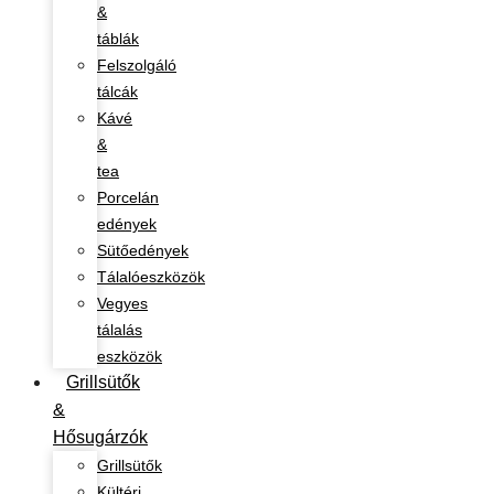
&
táblák
Felszolgáló
tálcák
Kávé
&
tea
Porcelán
edények
Sütőedények
Tálalóeszközök
Vegyes
tálalás
eszközök
Grillsütők
&
Hősugárzók
Grillsütők
Kültéri