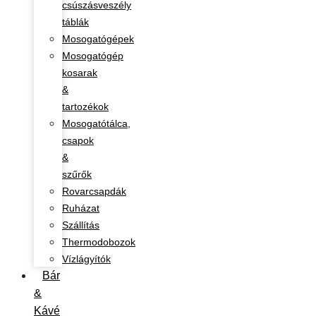
csúszásveszély
táblák
Mosogatógépek
Mosogatógép
kosarak
&
tartozékok
Mosogatótálca,
csapok
&
szűrők
Rovarcsapdák
Ruházat
Szállítás
Thermodobozok
Vízlágyítók
Bár
&
Kávé