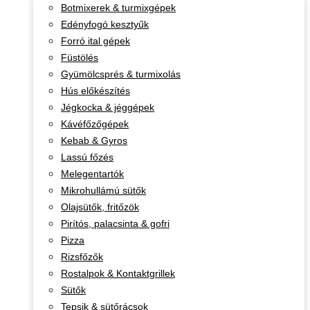
Botmixerek & turmixgépek
Edényfogó kesztyűk
Forró ital gépek
Füstölés
Gyümölcsprés & turmixolás
Hús előkészítés
Jégkocka & jéggépek
Kávéfőzőgépek
Kebab & Gyros
Lassú főzés
Melegentartók
Mikrohullámú sütők
Olajsütők, fritőzök
Pirítós, palacsinta & gofri
Pizza
Rizsfőzők
Rostalpok & Kontaktgrillek
Sütők
Tepsik & sütőrácsok