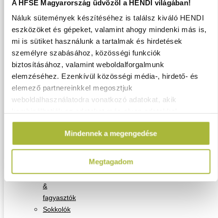
A HFSE Magyarország üdvözöl a HENDI világában!
szeletelők
Náluk sütemények készítéséhez is találsz kiváló HENDI
&
eszközöket és gépeket, valamint ahogy mindenki más is,
reszelők
mi is sütiket használunk a tartalmak és hirdetések
Vákuumcsomagolás
személyre szabásához, közösségi funkciók
Hűtők
biztosításához, valamint weboldalforgalmunk
&
elemzéséhez. Ezenkívül közösségi média-, hirdető- és
Fagyasztók
elemező partnereinkkel megosztjuk
Bárhűtők
weboldalhasználatodra vonatkozó adatokat, akik
Hűtőpultok
kombinálhatják az adatokat más olyan adatokkal,
&
amelyeket Te adtál meg számukra vagy az általad
fagyasztók
Mindennek a megengedése
használt más szolgáltatásokból gyűjtöttek.
Hűtőszekrények
&
Megtagadom
fagyasztók
Hűtővitrinek
&
fagyasztók
Sokkolók