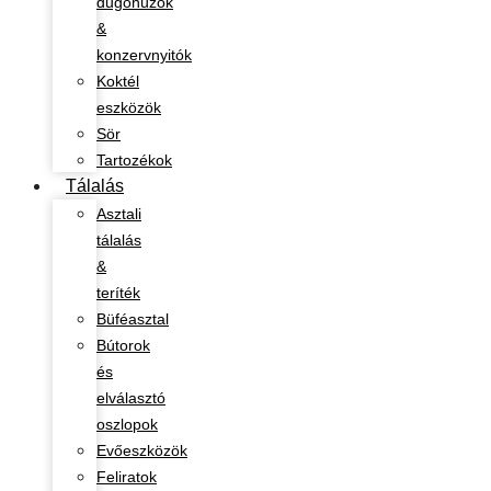
dugóhúzók
&
konzervnyitók
Koktél
eszközök
Sör
Tartozékok
Tálalás
Asztali
tálalás
&
teríték
Büféasztal
Bútorok
és
elválasztó
oszlopok
Evőeszközök
Feliratok