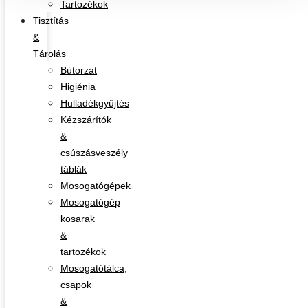
Tartozékok
Tisztítás
&
Tárolás
Bútorzat
Higiénia
Hulladékgyűjtés
Kézszárítók
&
csúszásveszély
táblák
Mosogatógépek
Mosogatógép
kosarak
&
tartozékok
Mosogatótálca,
csapok
&