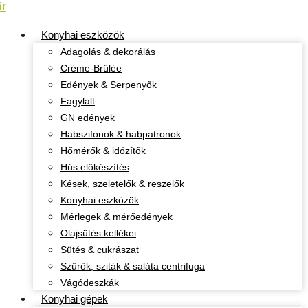
ár
Konyhai eszközök
Adagolás & dekorálás
Crème-Brûlée
Edények & Serpenyők
Fagylalt
GN edények
Habszifonok & habpatronok
Hőmérők & időzítők
Hús előkészítés
Kések, szeletelők & reszelők
Konyhai eszközök
Mérlegek & mérőedények
Olajsütés kellékei
Sütés & cukrászat
Szűrők, sziták & saláta centrifuga
Vágódeszkák
Konyhai gépek