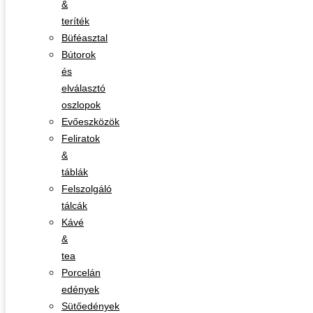
&
teríték
Büféasztal
Bútorok
és
elválasztó
oszlopok
Evőeszközök
Feliratok
&
táblák
Felszolgáló
tálcák
Kávé
&
tea
Porcelán
edények
Sütőedények