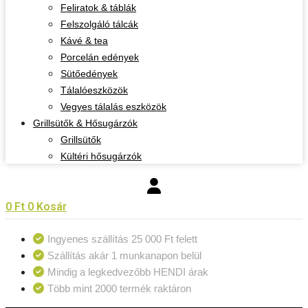
Feliratok & táblák
Felszolgáló tálcák
Kávé & tea
Porcelán edények
Sütőedények
Tálalóeszközök
Vegyes tálalás eszközök
Grillsütők & Hősugárzók
Grillsütők
Kültéri hősugárzók
0
Ft
0
Kosár
Ingyenes szállítás 25 000 Ft felett
Szállítás akár 1 munkanapon belül
Mindig a legkedvezőbb HENDI árak
Több mint 2000 termék raktáron