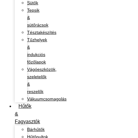
Sütők
Tepsik
&
sütőrácsok
Tésztakészítés
Tűzhelyek
&
indukciós
főzőlapok
Vágóeszközök,
szeletelők
&
reszelők
Vákuumcsomagolás
Hűtők
&
Fagyasztók
Bárhűtők
Hűtőpultok