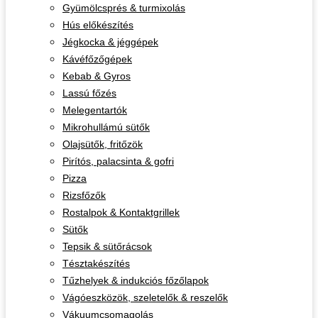
Gyümölcsprés & turmixolás
Hús előkészítés
Jégkocka & jéggépek
Kávéfőzőgépek
Kebab & Gyros
Lassú főzés
Melegentartók
Mikrohullámú sütők
Olajsütők, fritőzök
Pirítós, palacsinta & gofri
Pizza
Rizsfőzők
Rostalpok & Kontaktgrillek
Sütők
Tepsik & sütőrácsok
Tésztakészítés
Tűzhelyek & indukciós főzőlapok
Vágóeszközök, szeletelők & reszelők
Vákuumcsomagolás