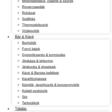
Mosogatótálca, csapok & szűrők
Rovarcsapdák
Ruházat
Szállítás
Thermodobozok
Vízlágyítók
Bár & Kávé
Borhűtők
Forró italok
Gyümölcsprés & turmixolás
Jégkása & tejturmix
Jégkocka & jéggépek
Kávé & Barista kellékek
Kávéfőzőgépek
Kiöntők, dugóhúzók & konzervnyitók
Koktél eszközök
Sör
Tartozékok
Tálalás