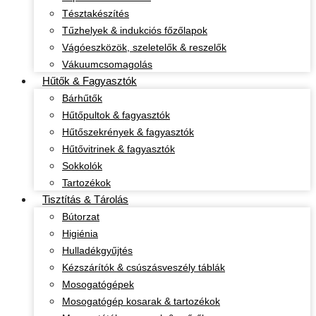
Tésztakészítés
Tűzhelyek & indukciós főzőlapok
Vágóeszközök, szeletelők & reszelők
Vákuumcsomagolás
Hűtők & Fagyasztók
Bárhűtők
Hűtőpultok & fagyasztók
Hűtőszekrények & fagyasztók
Hűtővitrinek & fagyasztók
Sokkolók
Tartozékok
Tisztítás & Tárolás
Bútorzat
Higiénia
Hulladékgyűjtés
Kézszárítók & csúszásveszély táblák
Mosogatógépek
Mosogatógép kosarak & tartozékok