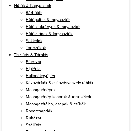
Hűtők & Fagyasztók
Bárhűtők
Hűtőpultok & fagyasztók
Hűtőszekrények & fagyasztók
Hűtővitrinek & fagyasztók
Sokkolók
Tartozékok
Tisztítás & Tárolás
Bútorzat
Higiénia
Hulladékgyűjtés
Kézszárítók & csúszásveszély táblák
Mosogatógépek
Mosogatógép kosarak & tartozékok
Mosogatótálca, csapok & szűrők
Rovarcsapdák
Ruházat
Szállítás