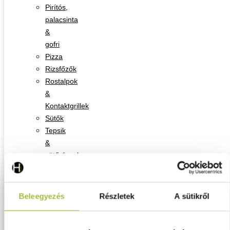
Pirítós,
palacsinta
&
gofri
Pizza
Rizsfőzők
Rostalpok
&
Kontaktgrillek
Sütők
Tepsik
&
sütőrácsok
Tésztakészítés
Tűzhelyek
&
Beleegyezés
Részletek
A sütikről
indukciós
főzőlapok
Vágóeszközök,