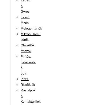
Kebab
&
Gyros
Lassú
főzés
Melegentartók
Mikrohullámú
sütők
Olajsütők,
fritőzök
Pirítós,
palacsinta
&
gofri
Pizza
Rizsfőzők
Rostalpok
&
Kontaktgrillek