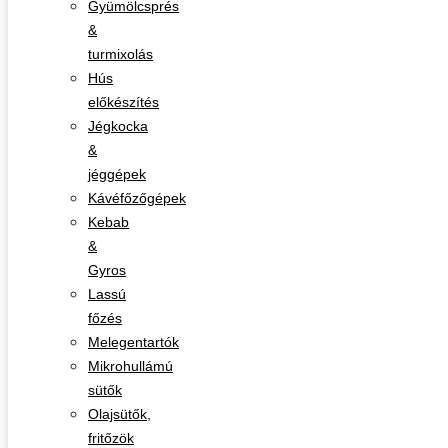
Gyümölcsprés
&
turmixolás
Hús
előkészítés
Jégkocka
&
jéggépek
Kávéfőzőgépek
Kebab
&
Gyros
Lassú
főzés
Melegentartók
Mikrohullámú
sütők
Olajsütők,
fritőzök