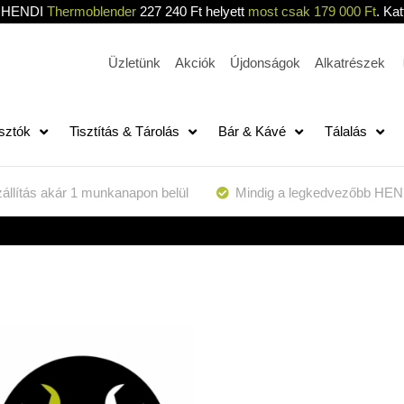
HENDI
Thermoblender
227 240 Ft helyett
most csak 179 000 Ft
. Kat
Üzletünk
Akciók
Újdonságok
Alkatrészek
sztók
Tisztítás & Tárolás
Bár & Kávé
Tálalás
állítás akár 1 munkanapon belül
Mindig a legkedvezőbb HEN