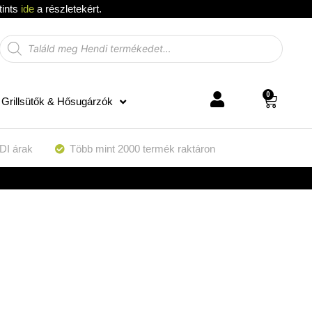
tints
ide
a részletekért.
0
Grillsütők & Hősugárzók
DI árak
Több mint 2000 termék raktáron