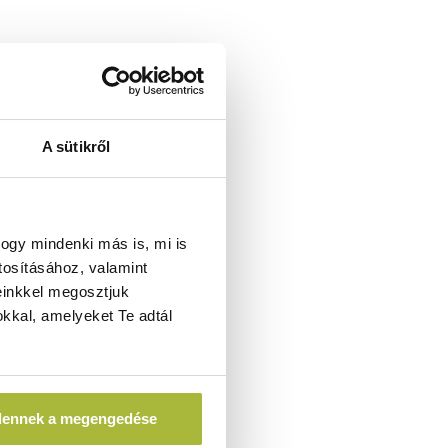
A sütikről
ogy mindenki más is, mi is
tosításához, valamint
einkkel megosztjuk
kkal, amelyeket Te adtál
dennek a megengedése