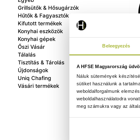
Egyéb
Grillsütők & Hősugárzók
Hűtők & Fagyasztók
Kifutott termékek
Konyhai eszközök
Konyhai gépek
Beleegyezés
Őszi Vásár
Tálalás
Tisztítás & Tárolás
Uppe
A HFSE Magyarország üdvöz
Újdonságok
Náluk sütemények készítéséh
Uniq Chafing
sütiket használunk a tartalm
Vásári termékek
weboldalforgalmunk elemzésé
weboldalhasználatodra vonat
meg számukra vagy az általa