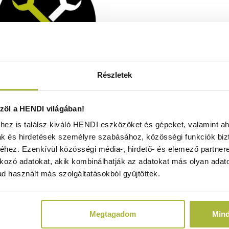
Részletek
r housing for 239292 - HENDI
öl a HENDI világában!
944271
ez is találsz kiváló HENDI eszközöket és gépeket, valamint ah
Rendelésre
ak és hirdetések személyre szabásához, közösségi funkciók biz
hez. Ezenkívül közösségi média-, hirdető- és elemező partner
kozó adatokat, akik kombinálhatják az adatokat más olyan adato
d használt más szolgáltatásokból gyűjtöttek.
39.640
Ft
(
31.213
Ft
+ ÁFA)
Megtagadom
Min
KOSÁRBA