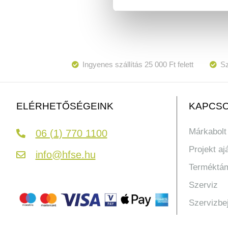
Ingyenes szállítás 25 000 Ft felett
Sz
KAPCSO
ELÉRHETŐSÉGEINK
Márkabolt
06 (1) 770 1100
Projekt aj
info@hfse.hu
Terméktá
Szerviz
Szervizbe