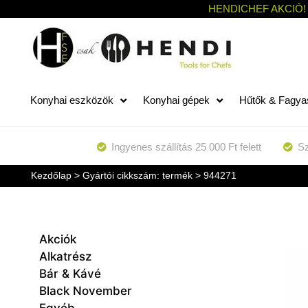
HENDICHEF AKCIÓ!
Konyhai eszközök
Konyhai gépek
Hűtők & Fagya
Ingyenes szállítás 25 000 Ft felett
Sz
Kezdőlap
> Gyártói cikkszám: termék > 944271
Akciók
Alkatrész
Bár & Kávé
Black November