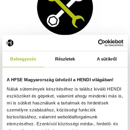
Mixing motor f. 425206 - HENDI 947937
Beleegyezés
Részletek
A sütikről
Rendelésre
A HFSE Magyarország üdvözöl a HENDI világában!
Náluk sütemények készítéséhez is találsz kiváló HENDI
eszközöket és gépeket, valamint ahogy mindenki más is,
10.940
Ft
mi is sütiket használunk a tartalmak és hirdetések
(
8.614
Ft
+ ÁFA)
személyre szabásához, közösségi funkciók
biztosításához, valamint weboldalforgalmunk
KOSÁRBA
elemzéséhez. Ezenkívül közösségi média-, hirdető- és