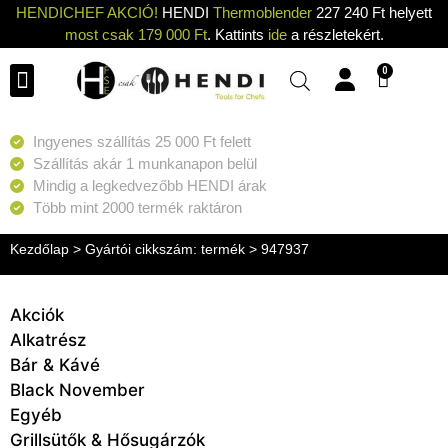
HENDICHEF AKCIÓ!
HENDI
Thermoblender
227 240 Ft helyett
most csak 179 000 Ft
. Kattints
ide
a részletekért.
0
Konyhai eszközök
Konyhai gépek
Hűtők & Fagyasztók
Tisztítás & Tárolás
Grillsütők & Hősugárzók
Ingyenes szállítás 25 000 Ft felett
Szállítás akár 1 munkanapon belül
Mindig a legkedvezőbb HENDI árak
Több mint 2000 termék raktáron
Kezdőlap
> Gyártói cikkszám: termék > 947937
Akciók
Alkatrész
Bár & Kávé
Black November
Egyéb
Grillsütők & Hősugárzók