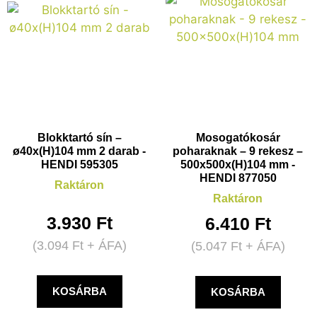
Blokktartó sín –
Mosogatókosár
ø40x(H)104 mm 2 darab -
poharaknak – 9 rekesz –
HENDI 595305
500x500x(H)104 mm -
HENDI 877050
Raktáron
Raktáron
3.930
Ft
6.410
Ft
(
3.094
Ft
+ ÁFA)
(
5.047
Ft
+ ÁFA)
KOSÁRBA
KOSÁRBA