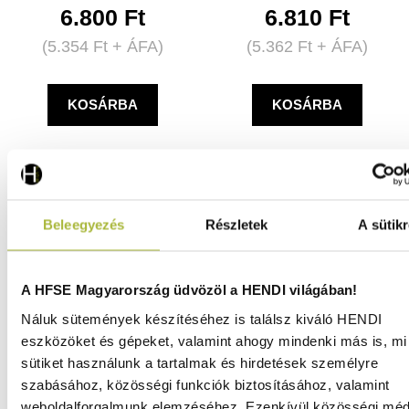
6.800
Ft
6.810
Ft
(
5.354
Ft
+ ÁFA)
(
5.362
Ft
+ ÁFA)
KOSÁRBA
KOSÁRBA
Beleegyezés
Részletek
A sütikr
A HFSE Magyarország üdvözöl a HENDI világában!
Náluk sütemények készítéséhez is találsz kiváló HENDI
eszközöket és gépeket, valamint ahogy mindenki más is, mi 
sütiket használunk a tartalmak és hirdetések személyre
szabásához, közösségi funkciók biztosításához, valamint
weboldalforgalmunk elemzéséhez. Ezenkívül közösségi méd