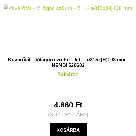
Keverőtál – Világos szürke – 5 L – ø315x(H)108 mm -
HENDI 530603
Raktáron
4.860
Ft
(
3.827
Ft
+ ÁFA)
KOSÁRBA