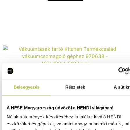
Beleegyezés
Részletek
A sütikr
Vákuumtasak tartó Kitchen Termékcsalád
A HFSE Magyarország üdvözöl a HENDI világában!
vákuumcsomagoló géphez 970638 – 487x122x(H)107
mm - HENDI 970638
Náluk sütemények készítéséhez is találsz kiváló HENDI
eszközöket és gépeket, valamint ahogy mindenki más is, mi 
Raktáron