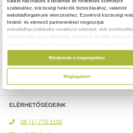
sütiket használunk a tartalmak és hirdetések személyre
szabásához, közösségi funkciók biztosításához, valamint
weboldalforgalmunk elemzéséhez. Ezenkívül közösségi méd
11.770
Ft
hirdető- és elemező partnereinkkel megosztjuk
(
9.268
Ft
+ ÁFA)
weboldalhasználatodra vonatkozó adatokat, akik kombinálha
adatokat más olyan adatokkal, amelyeket Te adtál meg szá
vagy az általad használt más szolgáltatásokból gyűjtöttek.
KOSÁRBA
Mindennek a megengedése
Ingyenes szállítás 25 000 Ft felett
Szállítás akár 1 munkanapon belül
Megtagadom
Mindig a legkedvezőbb HENDI árak
Több mint 2000 termék raktáron
ELÉRHETŐSÉGEINK
06 (1) 770 1100