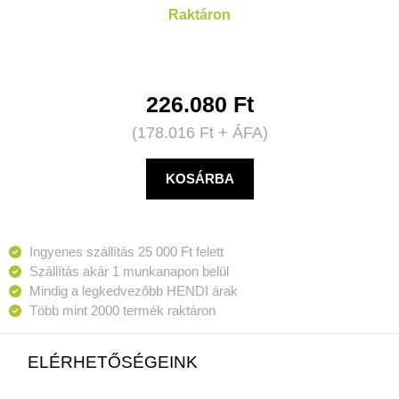
Raktáron
226.080
Ft
(
178.016
Ft
+ ÁFA)
KOSÁRBA
Ingyenes szállítás 25 000 Ft felett
Szállítás akár 1 munkanapon belül
Mindig a legkedvezőbb HENDI árak
Több mint 2000 termék raktáron
ELÉRHETŐSÉGEINK