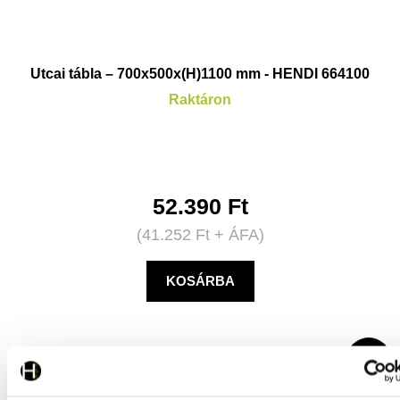
Utcai tábla – 700x500x(H)1100 mm - HENDI 664100
Raktáron
52.390
Ft
(
41.252
Ft
+ ÁFA)
KOSÁRBA
AKCIÓ!