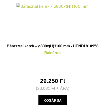
Bárasztal kerek – ø800x(H)1100 mm - HENDI 810958
Raktáron
29.250
Ft
(
23.031
Ft
+ ÁFA)
KOSÁRBA