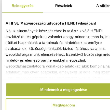
Beleegyezés
Részletek
A sütikr
A HFSE Magyarország üdvözöl a HENDI világában!
Náluk sütemények készítéséhez is találsz kiváló HENDI
eszközöket és gépeket, valamint ahogy mindenki más is, mi 
sütiket használunk a tartalmak és hirdetések személyre
szabásához, közösségi funkciók biztosításához, valamint
weboldalforgalmunk elemzéséhez. Ezenkívül közösségi méd
hirdető- és elemező partnereinkkel megosztjuk
Bemutató vitrin 98L – fekete – 230V / 210W –
452x406x(H)1116 mm - HENDI 233269
weboldalhasználatodra vonatkozó adatokat, akik kombinálha
adatokat más olyan adatokkal, amelyeket Te adtál meg szá
Raktáron
vagy az általad használt más szolgáltatásokból gyűjtöttek.
Mindennek a megengedése
217.390
Ft
216.750
Ft
Megtagadom
(
170.669
Ft
+ ÁFA)