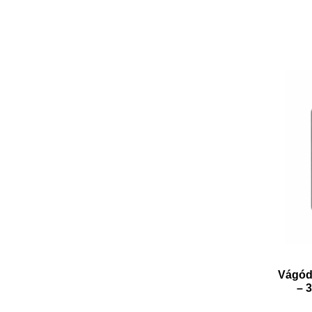
Vágód
– 