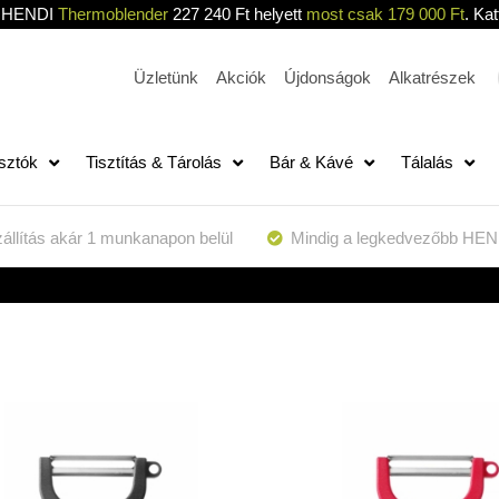
HENDI
Thermoblender
227 240 Ft helyett
most csak 179 000 Ft
. Kat
Üzletünk
Akciók
Újdonságok
Alkatrészek
sztók
Tisztítás & Tárolás
Bár & Kávé
Tálalás
állítás akár 1 munkanapon belül
Mindig a legkedvezőbb HEN