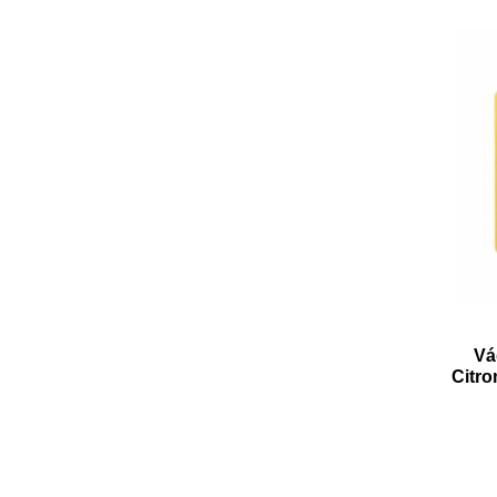
Vá
Citro