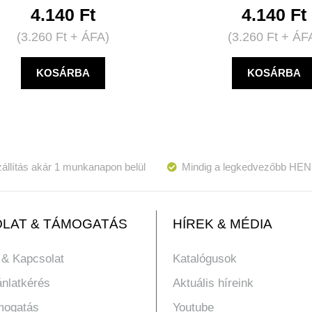
4.140
Ft
4.140
Ft
(
3.260
Ft
+ ÁFA)
(
3.260
Ft
+ ÁF
KOSÁRBA
KOSÁRBA
állítás akár 1 munkanapon belül
Mindig a legkedvezőbb HEN
LAT & TÁMOGATÁS
HÍREK & MÉDIA
 & Kapcsolat
Katalógusok
ánlatkérés
Aktuális híreink
mogatás
Youtube