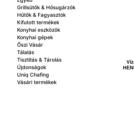
Egyéb
Grillsütők & Hősugárzók
Hűtők & Fagyasztók
Kifutott termékek
Konyhai eszközök
Konyhai gépek
Őszi Vásár
Tálalás
Tisztítás & Tárolás
Víz
Újdonságok
HEND
Uniq Chafing
Vásári termékek