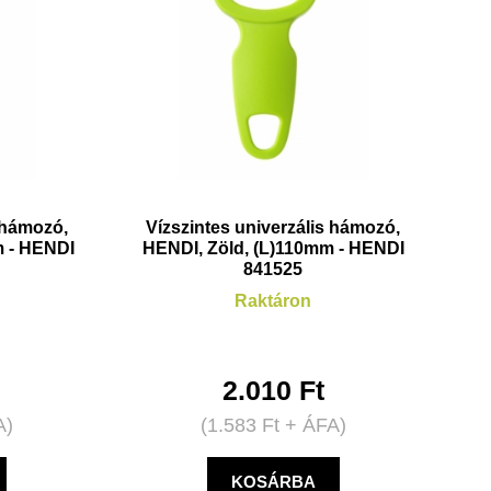
s hámozó,
Vízszintes univerzális hámozó,
m - HENDI
HENDI, Zöld, (L)110mm - HENDI
841525
Raktáron
2.010
Ft
A)
(
1.583
Ft
+ ÁFA)
KOSÁRBA