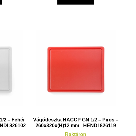
/2 – Fehér
Vágódeszka HACCP GN 1/2 – Piros –
ENDI 826102
260x320x(H)12 mm - HENDI 826119
n
Raktáron