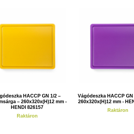
gódeszka HACCP GN 1/2 –
Vágódeszka HACCP GN 1/
msárga – 260x320x(H)12 mm -
260x320x(H)12 mm - HE
HENDI 826157
Raktáron
Raktáron