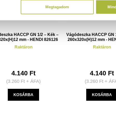
Megtagadom
Min
eszka HACCP GN 1/2 – Kék –
Vágódeszka HACCP GN 1/
320x(H)12 mm - HENDI 826126
260x320x(H)12 mm - HE
Raktáron
Raktáron
4.140
Ft
4.140
Ft
(
3.260
Ft
+ ÁFA)
(
3.260
Ft
+ ÁF
KOSÁRBA
KOSÁRBA