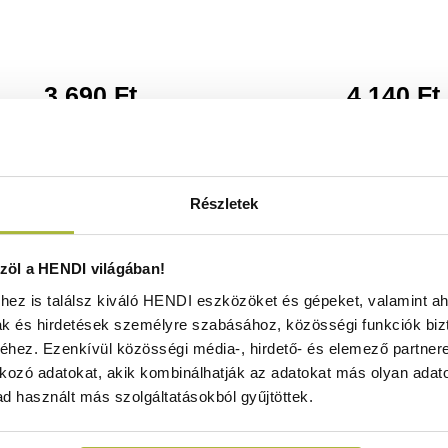
3.690
Ft
4.140
Ft
(
2.906
Ft
+ ÁFA)
(
3.260
Ft
+ ÁF
KOSÁRBA
KOSÁRBA
Részletek
öl a HENDI világában!
ez is találsz kiváló HENDI eszközöket és gépeket, valamint ah
ak és hirdetések személyre szabásához, közösségi funkciók biz
hez. Ezenkívül közösségi média-, hirdető- és elemező partner
kozó adatokat, akik kombinálhatják az adatokat más olyan adato
d használt más szolgáltatásokból gyűjtöttek.