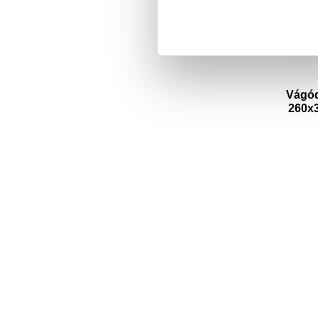
Vágód
260x