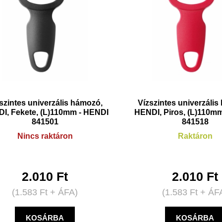
szintes univerzális hámozó,
Vízszintes univerzáli
I, Fekete, (L)110mm - HENDI
HENDI, Piros, (L)110m
841501
841518
Nincs raktáron
Raktáron
2.010
Ft
2.010
Ft
(
1.583
Ft
+ ÁFA)
(
1.583
Ft
+ ÁF
KOSÁRBA
KOSÁRBA