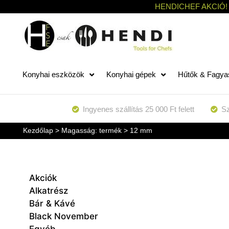
HENDICHEF AKCIÓ!
Konyhai eszközök
Konyhai gépek
Hűtők & Fagya
Ingyenes szállítás 25 000 Ft felett
Sz
Kezdőlap
> Magasság: termék > 12 mm
Akciók
Alkatrész
Bár & Kávé
Black November