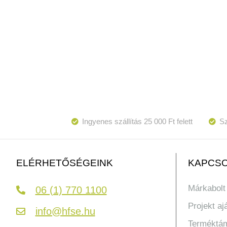
Ingyenes szállítás 25 000 Ft felett
Sz
KAPCSO
ELÉRHETŐSÉGEINK
Márkabolt
06 (1) 770 1100
Projekt aj
info@hfse.hu
Terméktá