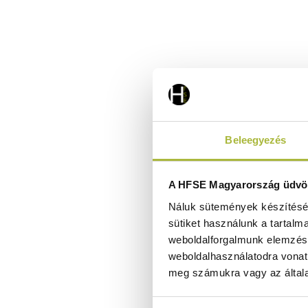
Beleegyezés
A HFSE Magyarország üdvöz
Náluk sütemények készítéséh
sütiket használunk a tartalm
weboldalforgalmunk elemzésé
weboldalhasználatodra vonat
meg számukra vagy az általa