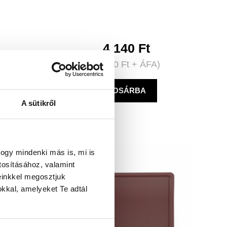
4.140
Ft
A)
(
3.260
Ft
+ ÁFA)
KOSÁRBA
A sütikről
ogy mindenki más is, mi is
tosításához, valamint
einkkel megosztjuk
kkal, amelyeket Te adtál