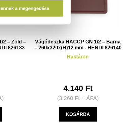
dennek a megengedése
2 – Zöld –
Vágódeszka HACCP GN 1/2 – Barna
NDI 826133
– 260x320x(H)12 mm - HENDI 826140
Raktáron
4.140
Ft
A)
(
3.260
Ft
+ ÁFA)
KOSÁRBA