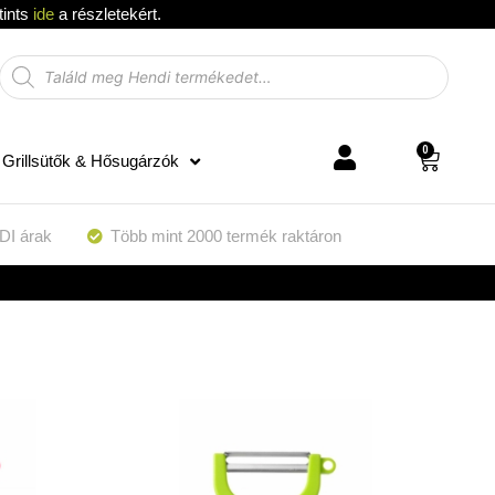
tints
ide
a részletekért.
0
Grillsütők & Hősugárzók
DI árak
Több mint 2000 termék raktáron